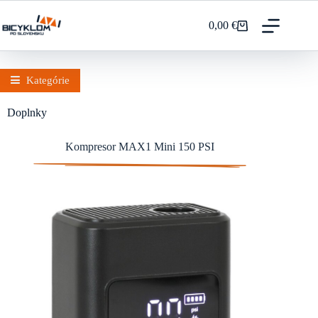
Prejsť
na
0,00
€
Nákupný
obsah
košík
Kategórie
Doplnky
Kompresor MAX1 Mini 150 PSI