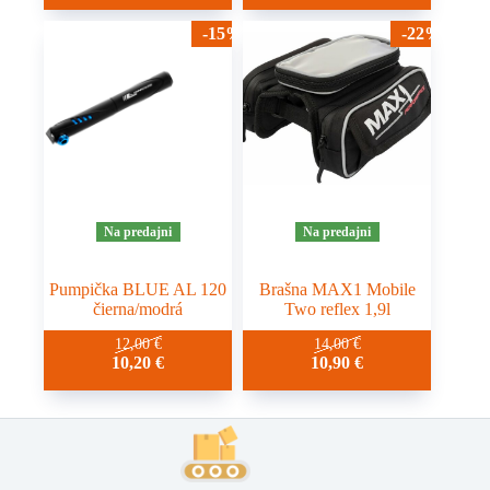
-15%
-22%
Na predajni
Na predajni
Pumpička BLUE AL 120
Brašna MAX1 Mobile
čierna/modrá
Two reflex 1,9l
12,00
€
14,00
€
10,20
€
10,90
€