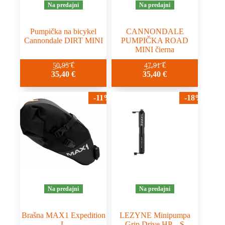
Na predajni
Na predajni
Pumpička na bicykel
CANNONDALE
Cannondale DIRT MINI
PUMPIČKA ROAD
MINI čierna
50,95
€
47,91
€
35,40
€
35,40
€
-11%
-18%
Na predajni
Na predajni
Brašna MAX1 Expedition
LEZYNE Minipumpa
L
Grip Drive HP – S