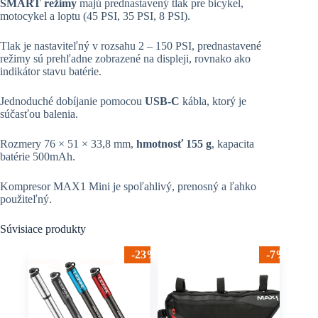
SMART režimy
majú prednastavený tlak pre bicykel,
motocykel a loptu (45 PSI, 35 PSI, 8 PSI).
Tlak je nastaviteľný v rozsahu 2 – 150 PSI, prednastavené
režimy sú prehľadne zobrazené na displeji, rovnako ako
indikátor stavu batérie.
Jednoduché dobíjanie pomocou
USB-C
kábla, ktorý je
súčasťou balenia.
Rozmery 76 × 51 × 33,8 mm,
hmotnosť 155 g
, kapacita
batérie 500mAh.
Kompresor MAX1 Mini je spoľahlivý, prenosný a ľahko
použiteľný.
Súvisiace produkty
-23%
-7%