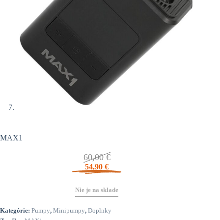
MAX1
60,00
€
54,90
€
Nie je na sklade
Kategórie:
Pumpy
,
Minipumpy
,
Doplnky