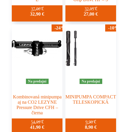
37,00
€
32,95
€
32,90
€
27,00
€
-24%
-10%
Na predajni
Na predajni
Kombinovaná minipumpa
MINIPUMPA COMPACT
aj na CO2 LEZYNE
TELESKOPICKÁ
Pressure Drive CFH –
čierna
54,99
€
9,90
€
41,90
€
8,90
€