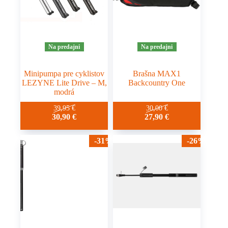
Na predajni
Na predajni
Minipumpa pre cyklistov
Brašna MAX1
LEZYNE Lite Drive – M,
Backcountry One
modrá
39,95
€
30,00
€
30,90
€
27,90
€
-31%
-26%