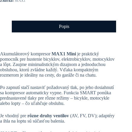
Značka:
MAX1
Popis
Akumulátorový kompresor
MAX1 Mini
je praktický
pomocník pre hustenie bicyklov, elektrobicyklov, motocyklov
a lôpt. Zaujme minimalistickým dizajnom a jednoduchou
obsluhou, ktorú zvládne každý. Vďaka kompaktným
rozmerom je ideálny na cesty, do garáže či na chatu.
Po zapnutí stačí nastaviť požadovaný tlak, po jeho dosiahnutí
sa kompresor automaticky vypne. Funkcia SMART ponúka
prednastavené tlaky pre rôzne režimy – bicykle, motocykle
alebo lopty – čo uľahčuje obsluhu.
Je vhodný pre
rôzne druhy ventilov
(AV, FV, DV); adaptéry
a ihla na loptu sú súčasťou balenia.