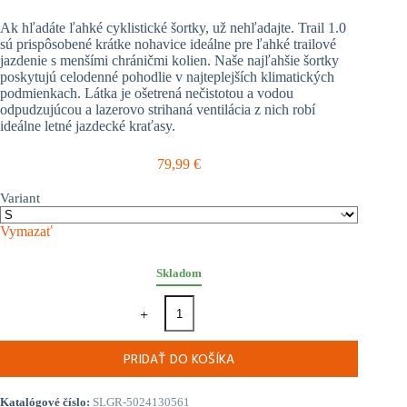
Ak hľadáte ľahké cyklistické šortky, už nehľadajte. Trail 1.0
sú prispôsobené krátke nohavice ideálne pre ľahké trailové
jazdenie s menšími chráničmi kolien. Naše najľahšie šortky
poskytujú celodenné pohodlie v najteplejších klimatických
podmienkach. Látka je ošetrená nečistotou a vodou
odpudzujúcou a lazerovo strihaná ventilácia z nich robí
ideálne letné jazdecké kraťasy.
79,99
€
Variant
Vymazať
Skladom
množstvo
Leatt
krátke
cyklo
PRIDAŤ DO KOŠÍKA
nohavice
MTB
Trail
Katalógové číslo:
SLGR-5024130561