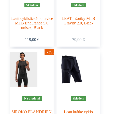
Skladom
Skladom
Leatt cyklistické nohavice
LEATT šortky MTB
MTB Endurance 5.0,
Gravity 2.0, Black
unisex, Black
Tento
Tento
119,00
€
79,99
€
produkt
produkt
má
má
viacero
viacero
-39%
variantov.
variantov.
Možnosti
Možnosti
si
si
môžete
môžete
vybrať
vybrať
na
na
stránke
stránke
produktu.
produktu.
Na predajni
Skladom
SIROKO FLANDRIEN,
Leatt krátke cyklo