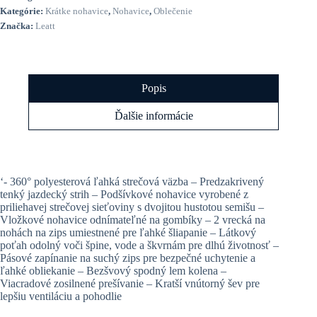
1.0,
Kategórie:
Krátke nohavice
,
Nohavice
,
Oblečenie
pánske,
Značka:
Leatt
black
Popis
Ďalšie informácie
‘- 360° polyesterová ľahká strečová väzba – Predzakrivený
tenký jazdecký strih – Podšívkové nohavice vyrobené z
priliehavej strečovej sieťoviny s dvojitou hustotou semišu –
Vložkové nohavice odnímateľné na gombíky – 2 vrecká na
nohách na zips umiestnené pre ľahké šliapanie – Látkový
poťah odolný voči špine, vode a škvrnám pre dlhú životnosť –
Pásové zapínanie na suchý zips pre bezpečné uchytenie a
ľahké obliekanie – Bezšvový spodný lem kolena –
Viacradové zosilnené prešívanie – Kratší vnútorný šev pre
lepšiu ventiláciu a pohodlie