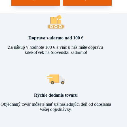
cena
cena
cena
cena
má
má
bola:
je:
bola:
je:
viacero
viacero
90,99 €.
74,90 €.
119,95 €.
73,00 €.
variantov.
variantov.
Možnosti
Možnosti
si
si
môžete
môžete
vybrať
vybrať
Doprava zadarmo nad 100 €
na
na
stránke
stránke
Za nákup v hodnote 100 € a viac u nás máte dopravu
produktu.
produktu.
kdekoľvek na Slovensku zadarmo!
Rýchle dodanie tovaru
Objednaný tovar môžete mať už nasledujúci deň od odoslania
Vašej objednávky!