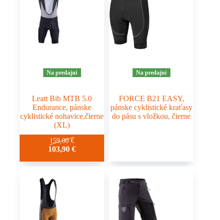
si
môžete
vybrať
na
stránke
produktu.
Na predajni
Na predajni
Leatt Bib MTB 5.0
FORCE B21 EASY,
Endurance, pánske
pánske cyklistické kraťasy
cyklistické nohavice,čierne
do pásu s vložkou, čierne
(XL)
159,00
€
103,90
€