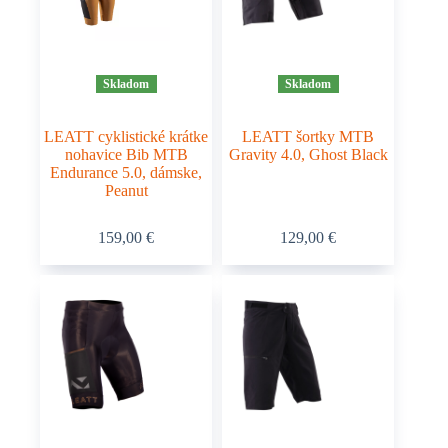
Skladom
Skladom
LEATT cyklistické krátke
LEATT šortky MTB
nohavice Bib MTB
Gravity 4.0, Ghost Black
Endurance 5.0, dámske,
Peanut
Tento
Tento
159,00
€
129,00
€
produkt
produkt
má
má
viacero
viacero
variantov.
variantov.
Možnosti
Možnosti
si
si
môžete
môžete
vybrať
vybrať
na
na
stránke
stránke
produktu.
produktu.