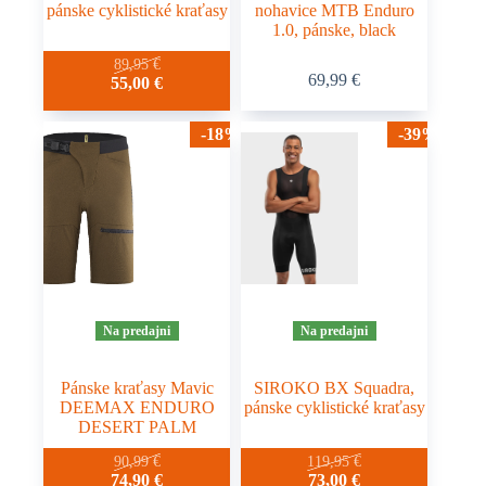
pánske cyklistické kraťasy
nohavice MTB Enduro
1.0, pánske, black
Tento
Tento
89,95
€
69,99
€
Pôvodná
Aktuálna
55,00
€
produkt
produkt
cena
cena
má
má
bola:
je:
viacero
viacero
-18%
-39%
89,95 €.
55,00 €.
variantov.
variantov.
Možnosti
Možnosti
si
si
môžete
môžete
vybrať
vybrať
na
na
stránke
stránke
produktu.
produktu.
Na predajni
Na predajni
Pánske kraťasy Mavic
SIROKO BX Squadra,
DEEMAX ENDURO
pánske cyklistické kraťasy
DESERT PALM
Tento
Tento
90,99
€
119,95
€
Pôvodná
Aktuálna
Pôvodná
Aktuálna
74,90
€
73,00
€
produkt
produkt