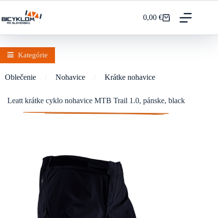
Prejsť
na
0,00
€
Nákupný
obsah
košík
Kategórie
Oblečenie
/
Nohavice
/
Krátke nohavice
Leatt krátke cyklo nohavice MTB Trail 1.0, pánske, black