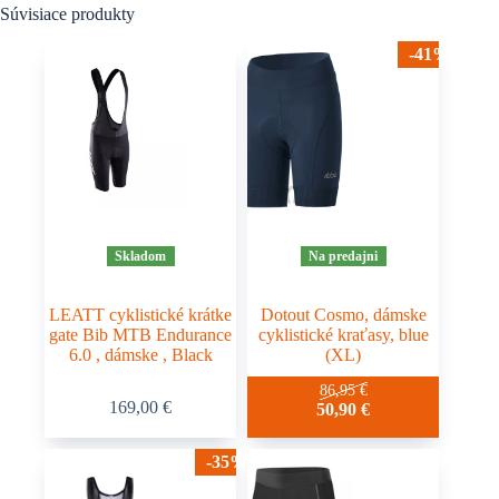
Súvisiace produkty
-41%
Skladom
Na predajni
LEATT cyklistické krátke
Dotout Cosmo, dámske
gate Bib MTB Endurance
cyklistické kraťasy, blue
6.0 , dámske , Black
(XL)
Tento
86,95
€
169,00
€
50,90
€
produkt
má
viacero
-35%
variantov.
Možnosti