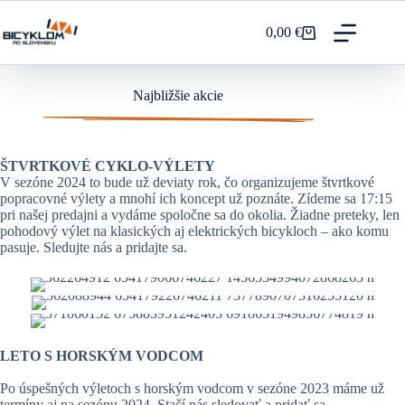
Prejsť
na
0,00
€
Nákupný
obsah
košík
Najbližšie akcie
ŠTVRTKOVÉ CYKLO-VÝLETY
V sezóne 2024 to bude už deviaty rok, čo organizujeme štvrtkové
popracovné výlety a mnohí ich koncept už poznáte. Zídeme sa 17:15
pri našej predajni a vydáme spoločne sa do okolia. Žiadne preteky, len
pohodový výlet na klasických aj elektrických bicykloch – ako komu
pasuje. Sledujte nás a pridajte sa.
LETO S HORSKÝM VODCOM
Po úspešných výletoch s horským vodcom v sezóne 2023 máme už
termíny aj na sezónu 2024. Stačí nás sledovať a pridať sa.