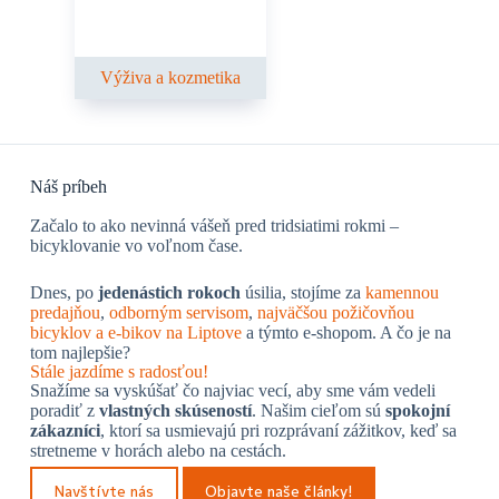
Výživa a kozmetika
Náš príbeh
Začalo to ako nevinná vášeň pred tridsiatimi rokmi –
bicyklovanie vo voľnom čase.
Dnes, po
jedenástich rokoch
úsilia, stojíme za
kamennou
predajňou
,
odborným servisom
,
najväčšou požičovňou
bicyklov a e-bikov na Liptove
a týmto e-shopom. A čo je na
tom najlepšie?
Stále jazdíme s radosťou!
Snažíme sa vyskúšať čo najviac vecí, aby sme vám vedeli
poradiť z
vlastných skúseností
. Našim cieľom sú
spokojní
zákazníci
, ktorí sa usmievajú pri rozprávaní zážitkov, keď sa
stretneme v horách alebo na cestách.
Navštívte nás
Objavte naše články!