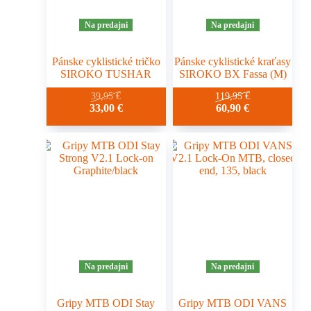
Na predajni
Na predajni
Pánske cyklistické tričko
Pánske cyklistické kraťasy
SIROKO TUSHAR
SIROKO BX Fassa (M)
39,95
€
119,95
€
33,00
€
60,90
€
Na predajni
Na predajni
Gripy MTB ODI Stay
Gripy MTB ODI VANS