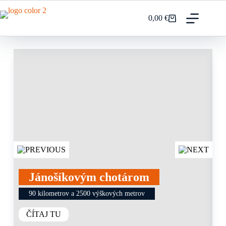
0,00
€
Jánošíkovým chotárom
90 kilometrov a 2500 výškových metrov
ČÍTAJ TU