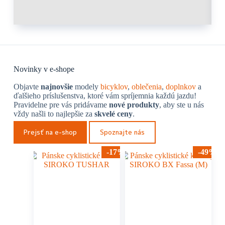
Novinky v e-shope
Objavte
najnovšie
modely
bicyklov
,
oblečenia
,
doplnkov
a
ďalšieho príslušenstva, ktoré vám spríjemnia každú jazdu!
Pravidelne pre vás pridávame
nové produkty
, aby ste u nás
vždy našli to najlepšie za
skvelé ceny
.
Prejsť na e-shop
Spoznajte nás
-17%
-49%