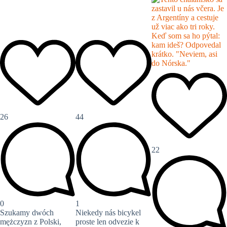
26
44
22
0
1
Szukamy dwóch
Niekedy nás bicykel
mężczyzn z Polski,
proste len odvezie k