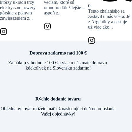
którzy ukradli trzy
veciam, ktoré sú
0
elektryczne rowery
omnoho dôležitejšie -
Tento chalanisko sa
górskie z pełnym
aspoň z...
zastavil u nás včera. Je
zawieszeniem z...
z Argentíny a cestuje
už viac ako...
Doprava zadarmo nad 100 €
Za nákup v hodnote 100 € a viac u nás máte dopravu
kdekoľvek na Slovensku zadarmo!
Rýchle dodanie tovaru
Objednaný tovar môžete mať už nasledujúci deň od odoslania
Vašej objednávky!