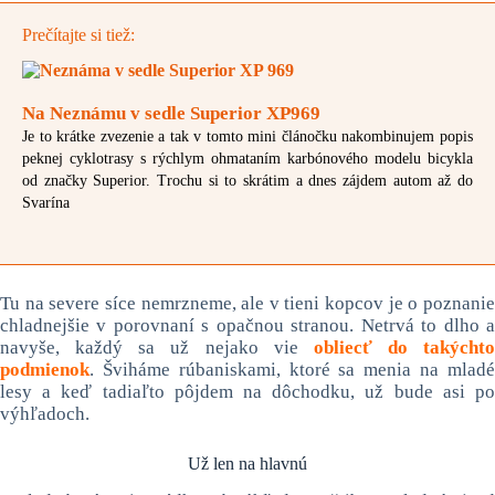
Prečítajte si tiež:
Na Neznámu v sedle Superior XP969
Je to krátke zvezenie a tak v tomto mini článočku nakombinujem popis
peknej cyklotrasy s rýchlym ohmataním karbónového modelu bicykla
od značky Superior. Trochu si to skrátim a dnes zájdem autom až do
Svarína
Tu na severe síce nemrzneme, ale v tieni kopcov je o poznanie
chladnejšie v porovnaní s opačnou stranou. Netrvá to dlho a
navyše, každý sa už nejako vie
obliecť do takýchto
podmienok
. Šviháme rúbaniskami, ktoré sa menia na mladé
lesy a keď tadiaľto pôjdem na dôchodku, už bude asi po
výhľadoch.
Už len na hlavnú