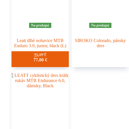
Na predajni
Na predajni
Leatt dlhé nohavice MTB
SIROKO Colorado, pánsky
Enduro 3.0, junior, black (L)
dres
99,99
€
77,00
€