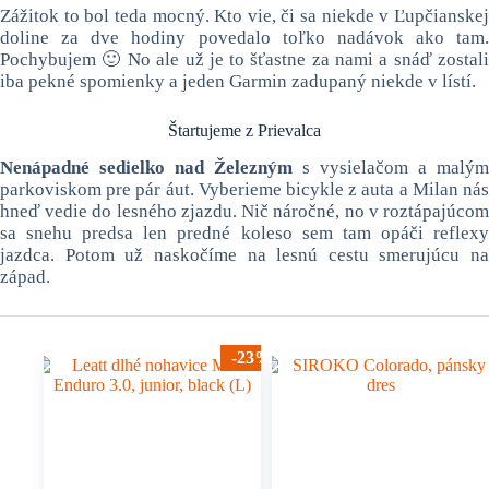
Zážitok to bol teda mocný. Kto vie, či sa niekde v Ľupčianskej
doline za dve hodiny povedalo toľko nadávok ako tam.
Pochybujem 🙂 No ale už je to šťastne za nami a snáď zostali
iba pekné spomienky a jeden Garmin zadupaný niekde v lístí.
Štartujeme z Prievalca
Nenápadné sedielko nad Železným
s vysielačom a malým
parkoviskom pre pár áut. Vyberieme bicykle z auta a Milan nás
hneď vedie do lesného zjazdu. Nič náročné, no v roztápajúcom
sa snehu predsa len predné koleso sem tam opáči reflexy
jazdca. Potom už naskočíme na lesnú cestu smerujúcu na
západ.
-23%