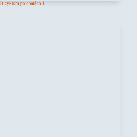
Bicyklom po chatách 1