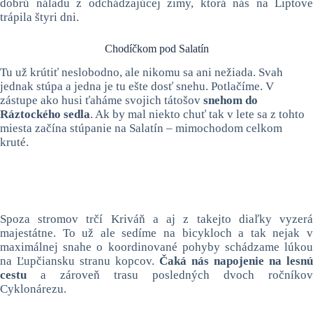
dobrú náladu z odchádzajúcej zimy, ktorá nás na Liptove
trápila štyri dni.
Chodíčkom pod Salatín
Tu už krútiť neslobodno, ale nikomu sa ani nežiada. Svah
jednak stúpa a jedna je tu ešte dosť snehu. Potlačíme. V
zástupe ako husi ťaháme svojich tátošov
snehom do
Ráztockého sedla
. Ak by mal niekto chuť tak v lete sa z tohto
miesta začína stúpanie na Salatín – mimochodom celkom
kruté.
Spoza stromov trčí Kriváň a aj z takejto diaľky vyzerá
majestátne. To už ale sedíme na bicykloch a tak nejak v
maximálnej snahe o koordinované pohyby schádzame lúkou
na Ľupčiansku stranu kopcov.
Čaká nás napojenie na lesnú
cestu
a zároveň trasu posledných dvoch ročníkov
Cyklonárezu.