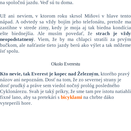
na spoločnú jazdu. Veď sú tu doma.
Už ani neviem, v ktorom roku skrsol Miňovi v hlave tento
nápad. A odvtedy sa vždy bojím jeho telefonátu, pretože ma
zastihne v strede zimy, kedy je moja aj tak biedna kondícia
ešte biednejšia. Ale musím povedať, že
strach je vždy
neopodstatnený
. Viem, že by ma chlapci stratili za prvým
bučkom, ale našťastie tieto jazdy berú ako výlet a tak môžeme
ísť spolu.
Okolo Everestu
Kto nevie, tak Everest je kopec nad Železným
, ktorého pravý
názov ani nepoznám. Dosť na tom, že zo severnej strany je
dosť prudký a práve sem viedol nočný prológ posledného
Cyklonárezu. Svah je taký príkry, že sme tam pre istotu natiahli
fixné lano, aby sa pretekári s
bicyklami
na chrbte dáko
vyteperili hore.