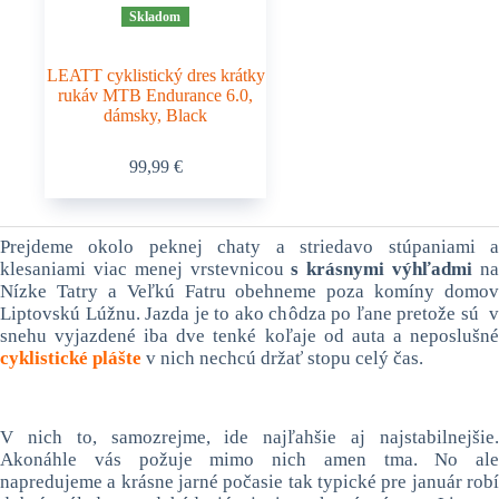
Skladom
LEATT cyklistický dres krátky
rukáv MTB Endurance 6.0,
dámsky, Black
Tento
99,99
€
produkt
má
viacero
variantov.
Prejdeme okolo peknej chaty a striedavo stúpaniami a
Možnosti
klesaniami viac menej vrstevnicou
s krásnymi výhľadmi
n
si
Nízke Tatry a Veľkú Fatru obehneme poza komíny domov
môžete
vybrať
Liptovskú Lúžnu. Jazda je to ako chôdza po ľane pretože sú v
na
snehu vyjazdené iba dve tenké koľaje od auta a neposlušné
stránke
cyklistické plášte
v nich nechcú držať stopu celý čas.
produktu.
V nich to, samozrejme, ide najľahšie aj najstabilnejšie.
Akonáhle vás požuje mimo nich amen tma. No ale
napredujeme a krásne jarné počasie tak typické pre január robí