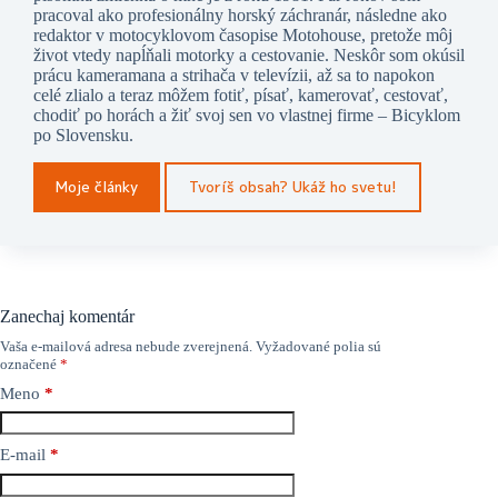
pracoval ako profesionálny horský záchranár, následne ako
redaktor v motocyklovom časopise Motohouse, pretože môj
život vtedy napĺňali motorky a cestovanie. Neskôr som okúsil
prácu kameramana a strihača v televízii, až sa to napokon
celé zlialo a teraz môžem fotiť, písať, kamerovať, cestovať,
chodiť po horách a žiť svoj sen vo vlastnej firme – Bicyklom
po Slovensku.
Moje články
Tvoríš obsah? Ukáž ho svetu!
Zanechaj komentár
Vaša e-mailová adresa nebude zverejnená.
Vyžadované polia sú
označené
*
Meno
*
E-mail
*