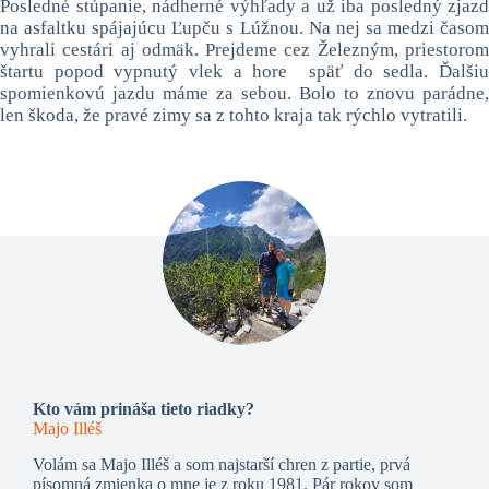
Posledné stúpanie, nádherné výhľady a už iba posledný zjazd
na asfaltku spájajúcu Ľupču s Lúžnou. Na nej sa medzi časom
vyhrali cestári aj odmäk. Prejdeme cez Železným, priestorom
štartu popod vypnutý vlek a hore späť do sedla. Ďalšiu
spomienkovú jazdu máme za sebou. Bolo to znovu parádne,
len škoda, že pravé zimy sa z tohto kraja tak rýchlo vytratili.
Kto vám prináša tieto riadky?
Majo Illéš
Volám sa Majo Illéš a som najstarší chren z partie, prvá
písomná zmienka o mne je z roku 1981. Pár rokov som