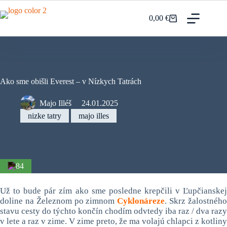
Prejsť
na
0,00
€
Nákupný
obsah
košík
Ako sme obišli Everest – v Nízkych Tatrách
Majo Illéš
24.01.2025
nizke tatry
majo illes
84
Už to bude pár zím ako sme posledne krepčili v Ľupčianskej
doline na Železnom po zimnom
Cyklonáreze
. Skrz žalostnéh
stavu cesty do týchto končín chodím odvtedy iba raz / dva razy
v lete a raz v zime. V zime preto, že ma volajú chlapci z kotliny