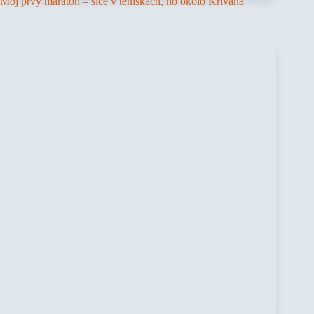
Môj prvý maratón – síce v teniskách, no okolo Kriváňa