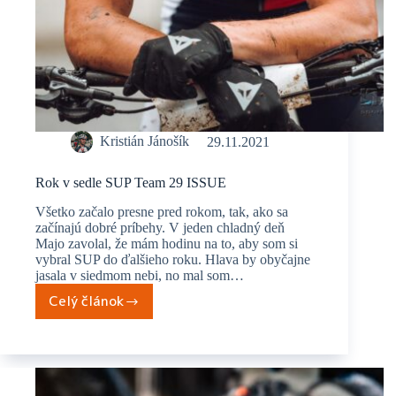
Kristián Jánošík
29.11.2021
Rok v sedle SUP Team 29 ISSUE
Všetko začalo presne pred rokom, tak, ako sa
začínajú dobré príbehy. V jeden chladný deň
Majo zavolal, že mám hodinu na to, aby som si
vybral SUP do ďalšieho roku. Hlava by obyčajne
jasala v siedmom nebi, no mal som…
Celý článok
Rok
v
sedle
SUP
Team