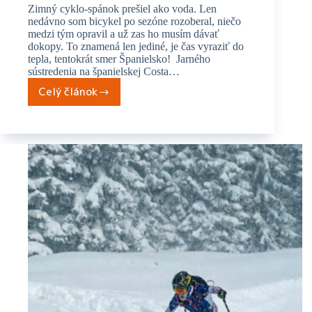
Zimný cyklo-spánok prešiel ako voda. Len
nedávno som bicykel po sezóne rozoberal, niečo
medzi tým opravil a už zas ho musím dávať
dokopy. To znamená len jediné, je čas vyraziť do
tepla, tentokrát smer Španielsko! Jarného
sústredenia na španielskej Costa…
Celý článok
Februárové
sústredenie
na
Costa
Blanca
–
prvé
kilometre
v
pedáloch