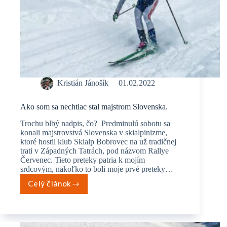
Kristián Jánošík
01.02.2022
Ako som sa nechtiac stal majstrom Slovenska.
Trochu blbý nadpis, čo? Predminulú sobotu sa
konali majstrovstvá Slovenska v skialpinizme,
ktoré hostil klub Skialp Bobrovec na už tradičnej
trati v Západných Tatrách, pod názvom Rallye
Červenec. Tieto preteky patria k mojím
srdcovým, nakoľko to boli moje prvé preteky…
Celý článok
Ako
som
sa
nechtiac