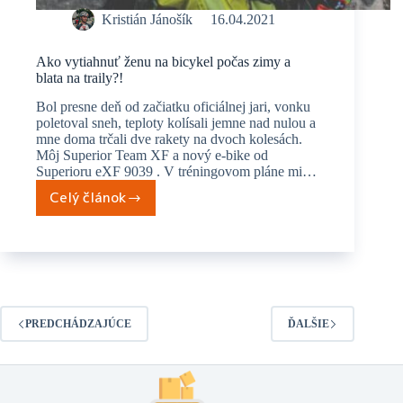
Kristián Jánošík
16.04.2021
Ako vytiahnuť ženu na bicykel počas zimy a
blata na traily?!
Bol presne deň od začiatku oficiálnej jari, vonku
poletoval sneh, teploty kolísali jemne nad nulou a
mne doma trčali dve rakety na dvoch kolesách.
Môj Superior Team XF a nový e-bike od
Superioru eXF 9039 . V tréningovom pláne mi…
Celý článok
Ako
vytiahnuť
ženu
na
bicykel
počas
zimy
PREDCHÁDZAJÚCE
ĎALŠIE
a
blata
na