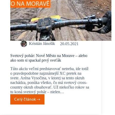
Kristián Jánošík
20.05.2021
Svetový pohár: Nové Město na Morave – alebo
ako som si spackal prvý sveťák
Túto akciu veľmi predstavovať netreba, ide totiž
o pravdepodobne najznámejší XC pretek na
svete. Aréna Vysočina, v ktorej sa tento okruh
nachádza, ponúka všetko, čo má svetový cross-
country okruh obsahovať. Už niekoľko rokov sa
tu koná svetový pohár – nielen…
Celý článok
Svetový
pohár:
Nové