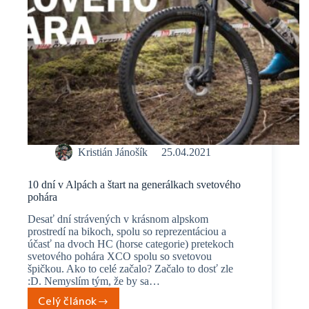
Kristián Jánošík
25.04.2021
10 dní v Alpách a štart na generálkach svetového
pohára
Desať dní strávených v krásnom alpskom
prostredí na bikoch, spolu so reprezentáciou a
účasť na dvoch HC (horse categorie) pretekoch
svetového pohára XCO spolu so svetovou
špičkou. Ako to celé začalo? Začalo to dosť zle
:D. Nemyslím tým, že by sa…
Celý článok
10