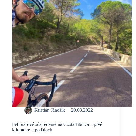
tyčinku
k
tréningu
Kristián Jánošík
20.03.2022
Februárové sústredenie na Costa Blanca – prvé
kilometre v pedáloch