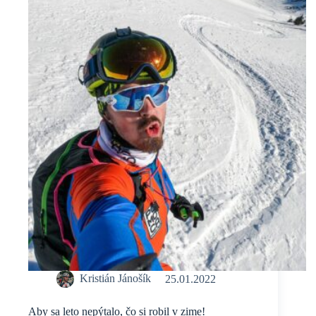
stal
majstrom
Slovenska.
Kristián Jánošík
25.01.2022
Aby sa leto nepýtalo, čo si robil v zime!