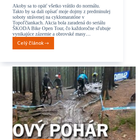
Akoby sa to opäť všetko vrátilo do normálu.
Takto by sa dali opísať moje dojmy z predminulej
soboty strávenej na cyklomaratóne v
Topoľčiankach. Akcia bola zaradená do seriálu
ŠKODA Bike Open Tour, čo každoročne sľubuje
vynikajúce zázemie a obrovské masy…
Celý článok
Cyklomaratón
Topoľčianky
–
návrat
do
časov
minulých