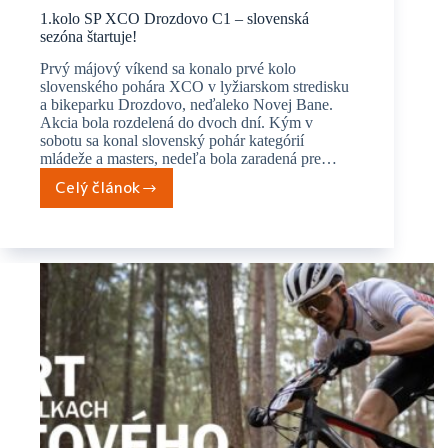
1.kolo SP XCO Drozdovo C1 – slovenská
sezóna štartuje!
Prvý májový víkend sa konalo prvé kolo
slovenského pohára XCO v lyžiarskom stredisku
a bikeparku Drozdovo, neďaleko Novej Bane.
Akcia bola rozdelená do dvoch dní. Kým v
sobotu sa konal slovenský pohár kategórií
mládeže a masters, nedeľa bola zaradená pre…
Celý článok
1.kolo
SP
XCO
Drozdovo
C1
–
slovenská
sezóna
štartuje!