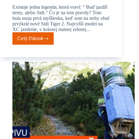
Existuje jedna legenda, ktorá vraví: “ Buď jazdíš
tretry, alebo Sidi.“ Čo je na tom pravdy? Toto
bola moja prvá myšlienka, keď som na nohy obul
prvýkrát nové Sidi Tiger 2. Najvyšší model na
XC jazdenie, v krásnej matnej zelenej…
Celý článok
Zo
Shimana
do
Sidi
–
milovaných,
alebo
nenávidených.