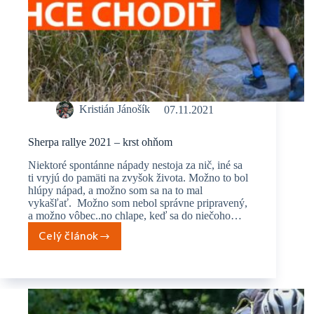
Kristián Jánošík
07.11.2021
Sherpa rallye 2021 – krst ohňom
Niektoré spontánne nápady nestoja za nič, iné sa
ti vryjú do pamäti na zvyšok života. Možno to bol
hlúpy nápad, a možno som sa na to mal
vykašľať. Možno som nebol správne pripravený,
a možno vôbec..no chlape, keď sa do niečoho…
Celý článok
Sherpa
rallye
2021
–
krst