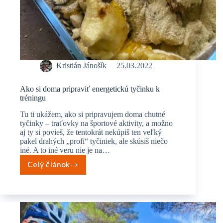
Kristián Jánošík
25.03.2022
Ako si doma pripraviť energetickú tyčinku k
tréningu
Tu ti ukážem, ako si pripravujem doma chutné
tyčinky – traťovky na športové aktivity, a možno
aj ty si povieš, že tentokrát nekúpiš ten veľký
pakel drahých „profi“ tyčiniek, ale skúsiš niečo
iné. A to iné veru nie je na…
Celý článok
Ako
si
doma
pripraviť
energetickú