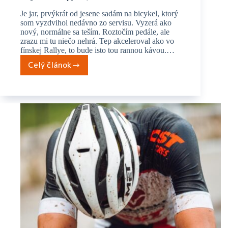
Je jar, prvýkrát od jesene sadám na bicykel, ktorý
som vyzdvihol nedávno zo servisu. Vyzerá ako
nový, normálne sa teším. Roztočím pedále, ale
zrazu mi tu niečo nehrá. Tep akceleroval ako vo
fínskej Rallye, to bude isto tou rannou kávou.…
Celý článok
Aby
sa
leto
nepýtalo,
čo
si
robil
v zime!