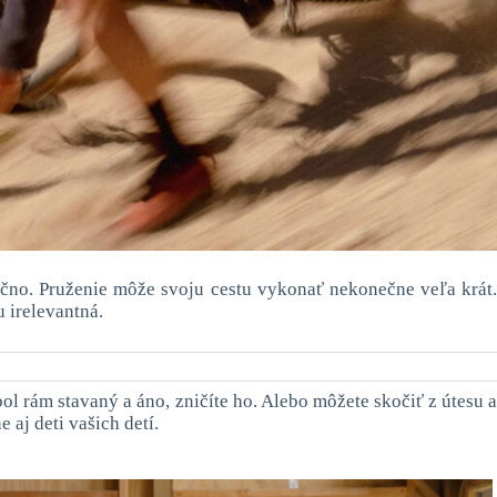
čno. Pruženie môže svoju cestu vykonať nekonečne veľa krát.
 irelevantná.
l rám stavaný a áno, zničíte ho. Alebo môžete skočiť z útesu 
 aj deti vašich detí.