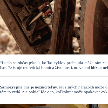
“Ľudia sa občas pýtajú, koľko cyklov prehnutia môže rám zn
Iste. Existuje teoretická hranica životnosti, no
veľmi blízko ne
Samozrejme, nie je nezničiteľný.
Pri silných nárazoch môže dô
rám to vzdá. Ale pokiaľ ide o to, koľkokrát môže opakovať cyklu