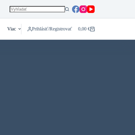
Viac
Prihlásiť/Registrovať
0,00
€
Nákupný
košík