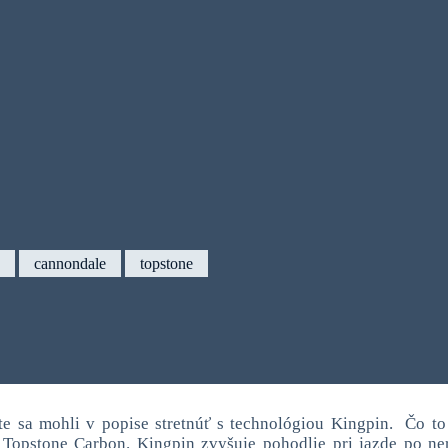
cannondale
topstone
e sa mohli v popise stretnúť s technológiou Kingpin. Čo t
Topstone Carbon. Kingpin zvyšuje pohodlie pri jazde po ne