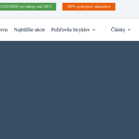
 ZADARMO pri nákupe nad 100 €
100% spokojnosť zákazníkov
rvis
Najbližšie akcie
Požičovňa bicyklov
Články