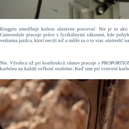
Kingpin umožňuje kolesu sústavne pracovať. Nie je to ako 
Cannondale pracuje práve s fyzikálnymi zákonmi, kde pohy
vedomia jazdca, ktorí necíti nič a môže sa o to viac sústrediť n
Nie. Výrobca už pri konštrukcii rámov pracuje s PROPORTIONA
karbónu na každú veľkosť osobitne. Keď sme pri vrstvení kar