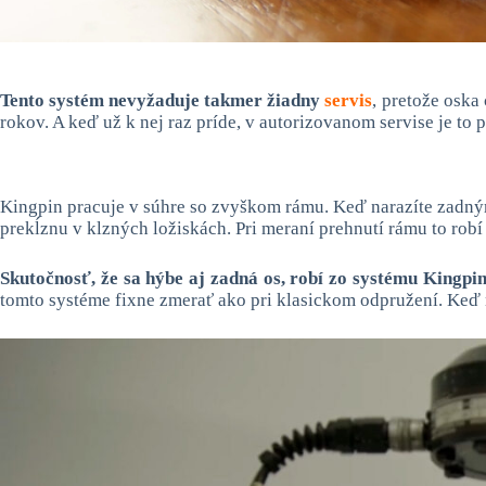
Tento systém nevyžaduje takmer žiadny
servis
, pretože osk
rokov. A keď už k nej raz príde, v autorizovanom servise je to 
Kingpin pracuje v súhre so zvyškom rámu. Keď narazíte zadný
prekĺznu v klzných ložiskách. Pri meraní prehnutí rámu to robí 
Skutočnosť, že sa hýbe aj zadná os, robí zo systému Kingpi
tomto systéme fixne zmerať ako pri klasickom odpružení. Keď na