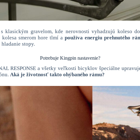
s klasickým gravelom, kde nerovnosti vyhadzujú koleso do 
b kolesa smerom hore tlmí a
používa energiu prehnutého rám
a hladanie stopy.
Potrebuje Kingpin nastavenie?
L RESPONSE a všetky veľkosti bicyklov špeciálne upravuje. P
bónu.
Aká je životnosť takto ohýbaného rámu?