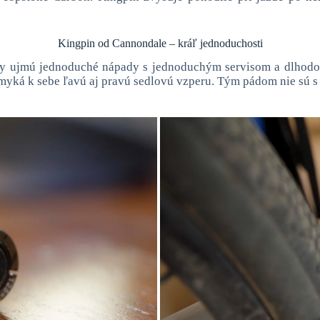
Kingpin od Cannondale – kráľ jednoduchosti
 vždy ujmú jednoduché nápady s jednoduchým servisom a dlho
amyká k sebe ľavú aj pravú sedlovú vzperu. Tým pádom nie sú 