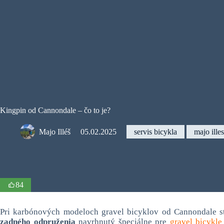
Kingpin od Cannondale – čo to je?
Majo Illéš
05.02.2025
servis bicykla
majo illes
84
Pri karbónových modeloch gravel bicyklov od Cannondale st
zadného odpruženia
navrhnutý špeciálne pre
gravel bicykle