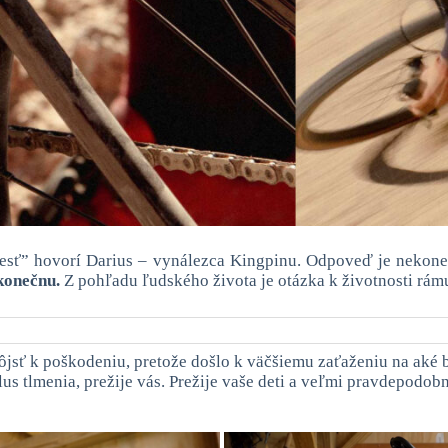
iesť” hovorí Darius – vynálezca Kingpinu. Odpoveď je nekone
konečnu.
Z pohľadu ľudského života je otázka k životnosti rámu
jsť k poškodeniu, pretože došlo k väčšiemu zaťaženiu na aké bo
s tlmenia, prežije vás. Prežije vaše deti a veľmi pravdepodobne