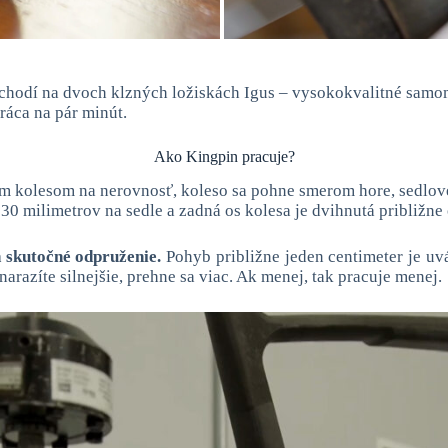
a chodí na dvoch klzných ložiskách Igus – vysokokvalitné sam
práca na pár minút.
Ako Kingpin pracuje?
m kolesom na nerovnosť, koleso sa pohne smerom hore, sedlové
30 milimetrov na sedle a zadná os kolesa je dvihnutá približne 
n skutočné odpruženie.
Pohyb približne jeden centimeter je uvá
razíte silnejšie, prehne sa viac. Ak menej, tak pracuje menej.