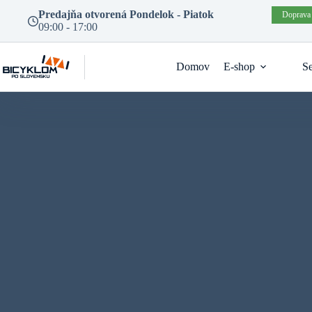
Prejsť
Predajňa otvorená Pondelok - Piatok
Doprava
na
09:00 - 17:00
obsah
Domov
E-shop
Se