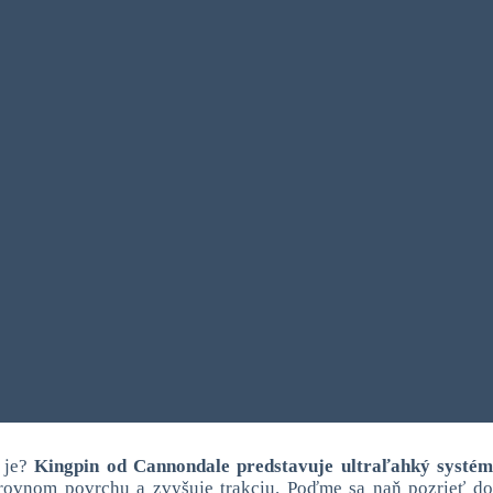
o je?
Kingpin od Cannondale predstavuje ultraľahký systé
rovnom povrchu a zvyšuje trakciu. Poďme sa naň pozrieť d