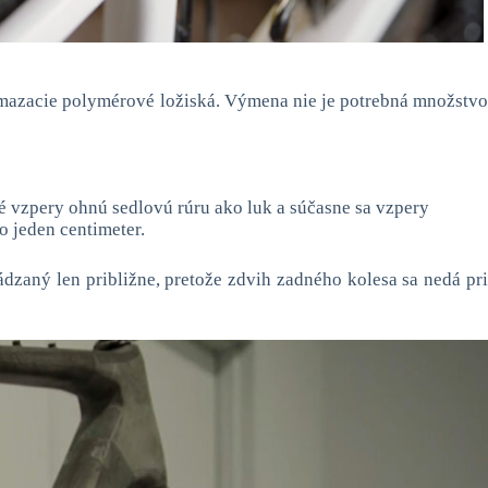
omazacie polymérové ložiská. Výmena nie je potrebná množstv
 vzpery ohnú sedlovú rúru ako luk a súčasne sa vzpery
o jeden centimeter.
dzaný len približne, pretože zdvih zadného kolesa sa nedá pr