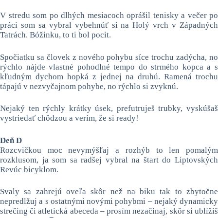
V stredu som po dlhých mesiacoch oprášil tenisky a večer po
práci som sa vybral vybehnúť si na Holý vrch v Západných
Tatrách. Bóžinku, to ti bol pocit.
Spočiatku sa človek z nového pohybu síce trochu zadýcha, no
rýchlo nájde vlastné pohodlné tempo do strmého kopca a s
kľudným dychom hopká z jednej na druhú. Ramená trochu
tápajú v nezvyčajnom pohybe, no rýchlo si zvyknú.
Nejaký ten rýchly krátky úsek, prefutruješ trubky, vyskúšaš
vystriedať chôdzou a verím, že si ready!
Deň D
Rozcvičkou moc nevymýšľaj a rozhýb to len pomalým
rozklusom, ja som sa radšej vybral na štart do Liptovských
Revúc bicyklom.
Svaly sa zahrejú oveľa skôr než na biku tak to zbytočne
nepredlžuj a s ostatnými novými pohybmi – nejaký dynamicky
strečing či atletická abeceda – prosím nezačínaj, skôr si ublížiš