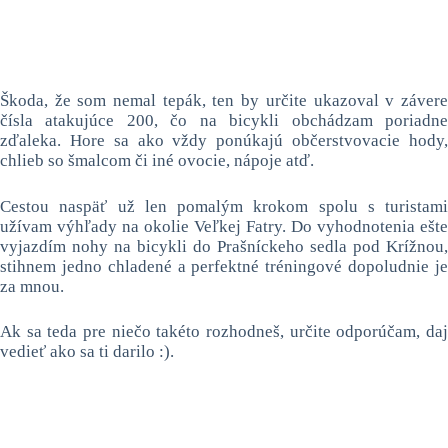
Škoda, že som nemal tepák, ten by určite ukazoval v závere
čísla atakujúce 200, čo na bicykli obchádzam poriadne
zďaleka. Hore sa ako vždy ponúkajú občerstvovacie hody,
chlieb so šmalcom či iné ovocie, nápoje atď.
Cestou naspäť už len pomalým krokom spolu s turistami
užívam výhľady na okolie Veľkej Fatry. Do vyhodnotenia ešte
vyjazdím nohy na bicykli do Prašníckeho sedla pod Krížnou,
stihnem jedno chladené a perfektné tréningové dopoludnie je
za mnou.
Ak sa teda pre niečo takéto rozhodneš, určite odporúčam, daj
vedieť ako sa ti darilo :).