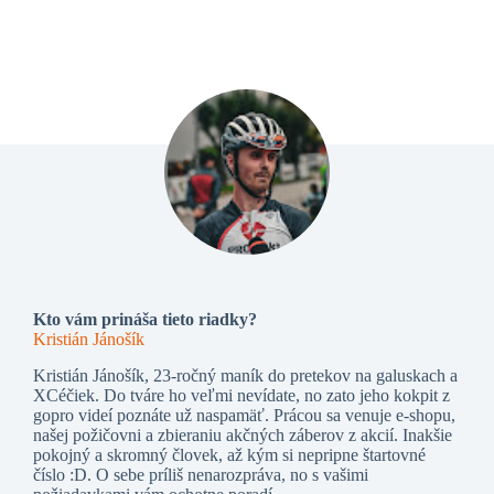
Kto vám prináša tieto riadky?
Kristián Jánošík
Kristián Jánošík, 23-ročný maník do pretekov na galuskach a
XCéčiek. Do tváre ho veľmi nevídate, no zato jeho kokpit z
gopro videí poznáte už naspamäť. Prácou sa venuje e-shopu,
našej požičovni a zbieraniu akčných záberov z akcií. Inakšie
pokojný a skromný človek, až kým si nepripne štartovné
číslo :D. O sebe príliš nenarozpráva, no s vašimi