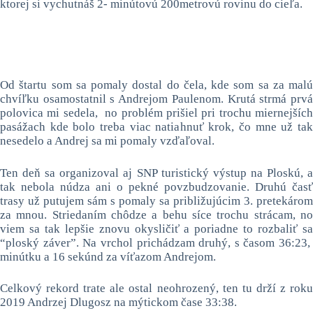
ktorej si vychutnáš 2- minútovú 200metrovú rovinu do cieľa.
Od štartu som sa pomaly dostal do čela, kde som sa za malú
chvíľku osamostatnil s Andrejom Paulenom. Krutá strmá prvá
polovica mi sedela, no problém prišiel pri trochu miernejších
pasážach kde bolo treba viac natiahnuť krok, čo mne už tak
nesedelo a Andrej sa mi pomaly vzďaľoval.
Ten deň sa organizoval aj SNP turistický výstup na Ploskú, a
tak nebola núdza ani o pekné povzbudzovanie. Druhú časť
trasy už putujem sám s pomaly sa približujúcim 3. pretekárom
za mnou. Striedaním chôdze a behu síce trochu strácam, no
viem sa tak lepšie znovu okysličiť a poriadne to rozbaliť sa
“ploský záver”. Na vrchol prichádzam druhý, s časom 36:23,
minútku a 16 sekúnd za víťazom Andrejom.
Celkový rekord trate ale ostal neohrozený, ten tu drží z roku
2019 Andrzej Dlugosz na mýtickom čase 33:38.