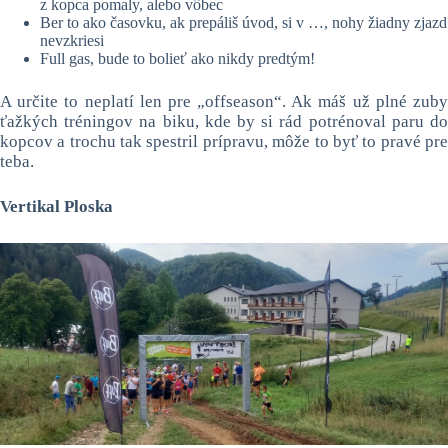
z kopca pomaly, alebo vôbec
Ber to ako časovku, ak prepáliš úvod, si v …, nohy žiadny zjazd
nevzkriesi
Full gas, bude to bolieť ako nikdy predtým!
A určite to neplatí len pre „offseason“. Ak máš už plné zuby
ťažkých tréningov na biku, kde by si rád potrénoval paru do
kopcov a trochu tak spestril prípravu, môže to byť to pravé pre
teba.
Vertikal Ploska