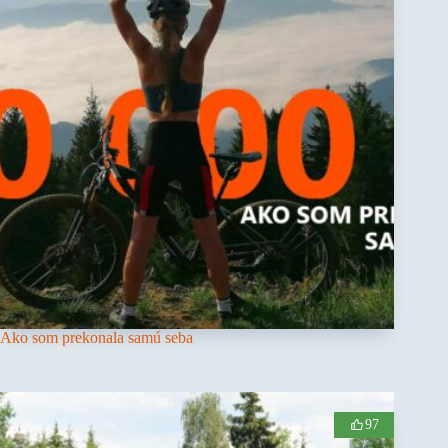
Ako som prekonala samú seba
97