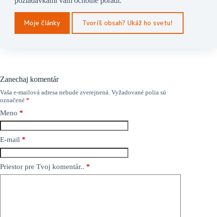
požiadavkami vám ochotne poradí.
Moje články
Tvoríš obsah? Ukáž ho svetu!
Zanechaj komentár
Vaša e-mailová adresa nebude zverejnená.
Vyžadované polia sú
označené
*
Meno
*
E-mail
*
Priestor pre Tvoj komentár..
*