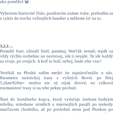
ako pomôžeš 😀 .
Vyberiem štartovné číslo, pozdravím známe tváre, prehodím sa
z cyklo do trochu voľnejších handier a môžeme ísť na to.
3,2,1…
Pomalší štart, silnejší finiš, pamätaj. Waťťák nemáš, tepák sa
vždy rýchlo rozbehne no nestresuj, nik ti neujde. Tu ide každý
za svoje, po svojich. A keď to bolí, neboj, bude ešte viac!
Vertikál na Ploskú radím medzi tie najnáročnejšie u nás.
Parametre turistickej trasy z vyšných Revúc po žltej
5,2km/820m+ možno nie sú nijak desivé, no celková
rozmanitosť trasy si na tebe pekne pochutí.
Štart do brutálneho kopca, ktorý vyúsťuje úsekom hodným
rebríka, striedanie strmších a miernejších pasáží po niekedy
mazľavom chodníku, až po poslednú stenu pod Ploskou po