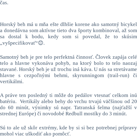
čas.
Horský beh má u mňa ešte dlhšie korene ako samotný bicykel
a donedávna som aktívne tieto dva športy kombinoval, až som
sa dostal k bodu, kedy som si povedal, že to skúsim
„vyšpecifikovať“😊.
Samotný beh je pre telo perfektná činnosť. Človek zapája celé
telo a hlavne vykonáva pohyb, na ktorý bolo to telo naozaj
stavané. Horský beh je už trochu iná káva. U nás sa stretávame
hlavne s cezpoľnými behmi, skyrunningom (trail-run) či
vertikálmi.
A práve ten posledný ti môže do pedálov vtesnať celkom inú
batériu. Vertikály alebo behy do vrchu trvajú väčšinou od 20
do 60 minút, výnimky sú napr. Tatranská šelma (najťažší v
strednej Európe) či novodobé Redbull mostíky do 3 minút.
Sú to ale už skôr extrémy, kde by si si bez potrebnej prípravy
mohol viac uškodiť ako pomôcť.