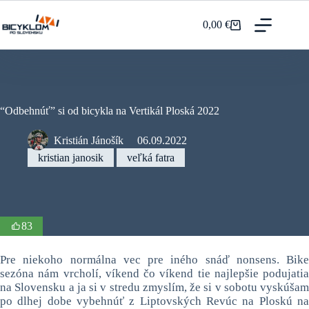
Prejsť
na
0,00
€
Nákupný
obsah
košík
“Odbehnúť” si od bicykla na Vertikál Ploská 2022
Kristián Jánošík
06.09.2022
kristian janosik
veľká fatra
83
Pre niekoho normálna vec pre iného snáď nonsens. Bike
sezóna nám vrcholí, víkend čo víkend tie najlepšie podujatia
na Slovensku a ja si v stredu zmyslím, že si v sobotu vyskúšam
po dlhej dobe vybehnúť z Liptovských Revúc na Ploskú na