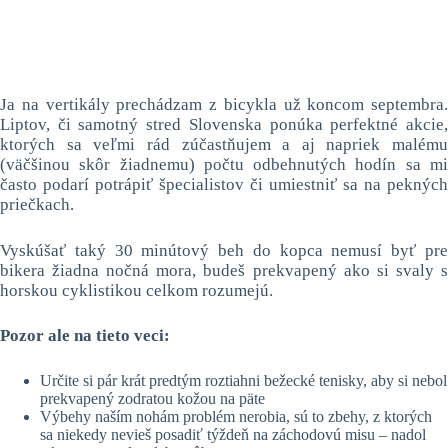
Ja na vertikály prechádzam z bicykla už koncom septembra.
Liptov, či samotný stred Slovenska ponúka perfektné akcie,
ktorých sa veľmi rád zúčastňujem a aj napriek malému
(väčšinou skôr žiadnemu) počtu odbehnutých hodín sa mi
často podarí potrápiť špecialistov či umiestniť sa na pekných
priečkach.
Vyskúšať taký 30 minútový beh do kopca nemusí byť pre
bikera žiadna nočná mora, budeš prekvapený ako si svaly s
horskou cyklistikou celkom rozumejú.
Pozor ale na tieto veci:
Určite si pár krát predtým roztiahni bežecké tenisky, aby si nebol
prekvapený zodratou kožou na päte
Výbehy naším nohám problém nerobia, sú to zbehy, z ktorých
sa niekedy nevieš posadiť týždeň na záchodovú misu – nadol