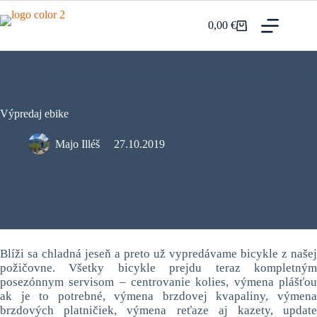
Prejsť
na
0,00
€
Nákupný
obsah
košík
Výpredaj ebike
Majo Illéš
27.10.2019
Blíži sa chladná jeseň a preto už vypredávame bicykle z našej
požičovne. Všetky bicykle prejdu teraz kompletným
posezónnym servisom – centrovanie kolies, výmena plášťou
ak je to potrebné, výmena brzdovej kvapaliny, výmena
brzdových platničiek, výmena reťaze aj kazety, update