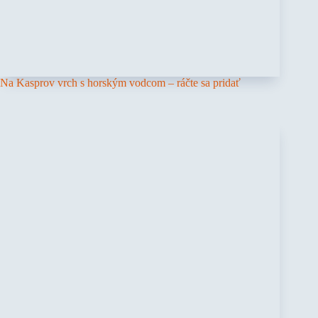
Na Kasprov vrch s horským vodcom – ráčte sa pridať