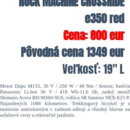
ROCK MACHINE CROSSRIDE
e350 red
Cena: 800 eur
Pôvodná cena 1349 eur
Veľkosť: 19″ L
Motor Dapu M155, 36 V / 250 W / 40 Nm / Sensor, batéria
Panasonic Li-Ion 36 V / 418 Wh-11.6 Ah, zadný menič
Shimano Acera RD-M360-SGS, vidlica SR Suntour NEX-E25 P.
Najazdených 1088 kilometrov. Trekkingový bicykel je s
motorom umiestneným v zadnom náboji a vhodný hlavne na
asfaltové cesty a rekreačné jazdenie.