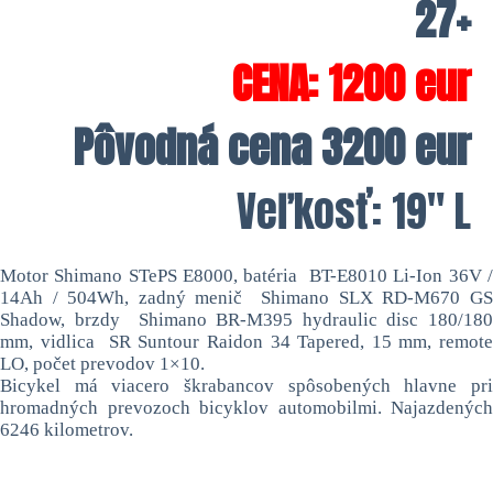
27+
CENA: 1200 eur
Pôvodná cena 3200 eur
Veľkosť: 19″ L
Motor Shimano STePS E8000, batéria
BT-E8010 Li-Ion 36V /
14Ah / 504Wh, zadný menič Shimano SLX RD-M670 GS
Shadow, brzdy Shimano BR-M395 hydraulic disc 180/180
mm, vidlica SR Suntour Raidon 34 Tapered, 15 mm, remote
LO, počet prevodov 1×10.
Bicykel má viacero škrabancov spôsobených hlavne pri
hromadných prevozoch bicyklov automobilmi. Najazdených
6246 kilometrov.