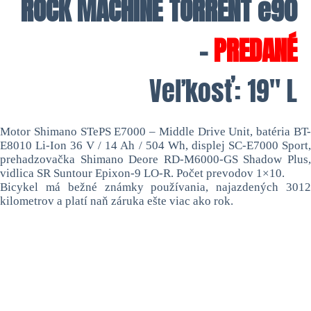
ROCK MACHINE TORRENT e90
–
PREDANÉ
Veľkosť: 19″ L
Motor Shimano STePS E7000 – Middle Drive Unit, batéria BT-
E8010 Li-Ion 36 V / 14 Ah / 504 Wh, displej SC-E7000 Sport,
prehadzovačka Shimano Deore RD-M6000-GS Shadow Plus,
vidlica SR Suntour Epixon-9 LO-R. Počet prevodov 1×10.
Bicykel má bežné známky používania, najazdených 3012
kilometrov a platí naň záruka ešte viac ako rok.