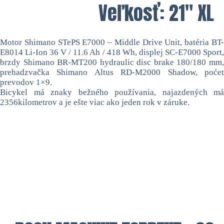
Veľkosť: 21″ XL
Motor Shimano STePS E7000 – Middle Drive Unit, batéria BT-
E8014 Li-Ion 36 V / 11.6 Ah / 418 Wh, displej SC-E7000 Sport,
brzdy Shimano BR-MT200 hydraulic disc brake 180/180 mm,
prehadzvačka Shimano Altus RD-M2000 Shadow, poćet
prevodov 1×9.
Bicykel má znaky bežného používania, najazdených má
2356kilometrov a je ešte viac ako jeden rok v záruke.