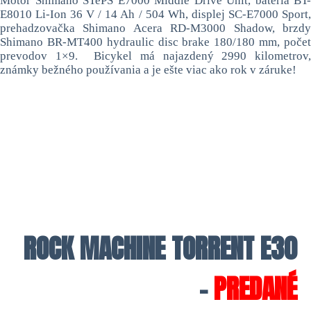
Motor Shimano STePS E7000 Middle Drive Unit, batéria BT-
E8010 Li-Ion 36 V / 14 Ah / 504 Wh, displej SC-E7000 Sport,
prehadzovačka Shimano Acera RD-M3000 Shadow, brzdy
Shimano BR-MT400 hydraulic disc brake 180/180 mm, počet
prevodov 1×9. Bicykel má najazdený 2990 kilometrov,
známky bežného používania a je ešte viac ako rok v záruke!
ROCK MACHINE TORRENT E30
–
PREDANÉ