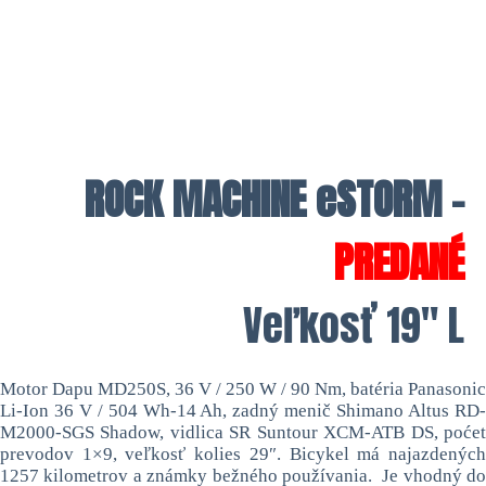
ROCK MACHINE eSTORM –
PREDANÉ
Veľkosť 19″ L
Motor Dapu MD250S, 36 V / 250 W / 90 Nm, batéria Panasonic
Li-Ion 36 V / 504 Wh-14 Ah, zadný menič Shimano Altus RD-
M2000-SGS Shadow, vidlica SR Suntour XCM-ATB DS, poćet
prevodov 1×9, veľkosť kolies 29″. Bicykel má najazdených
1257 kilometrov a známky bežného používania. Je vhodný do