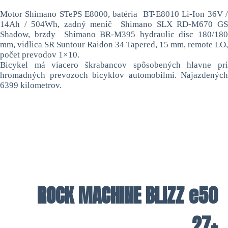
Motor Shimano STePS E8000, batéria
BT-E8010 Li-Ion 36V /
14Ah / 504Wh, zadný menič Shimano SLX RD-M670 GS
Shadow, brzdy Shimano BR-M395 hydraulic disc 180/180
mm, vidlica SR Suntour Raidon 34 Tapered, 15 mm, remote LO,
počet prevodov 1×10.
Bicykel má viacero škrabancov spôsobených hlavne pri
hromadných prevozoch bicyklov automobilmi. Najazdených
6399 kilometrov.
ROCK MACHINE BLIZZ e50
27+