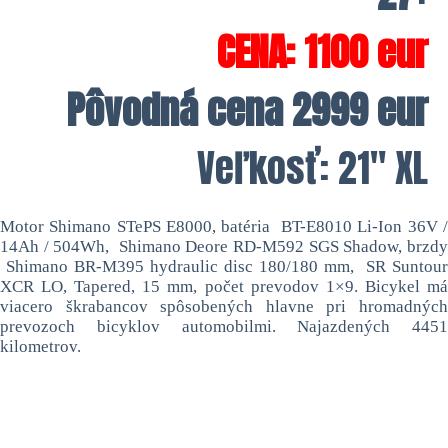
CENA: 1100 eur
Pôvodná cena 2999 eur
Veľkosť: 21″ XL
Motor Shimano STePS E8000, batéria
BT-E8010 Li-Ion 36V /
14Ah / 504Wh, Shimano Deore RD-M592 SGS Shadow, brzdy
Shimano BR-M395 hydraulic disc 180/180 mm, SR Suntour
XCR LO, Tapered, 15 mm, počet prevodov 1×9.
Bicykel m
viacero škrabancov spôsobených hlavne pri hromadných
prevozoch bicyklov automobilmi. Najazdených 4451
kilometrov.