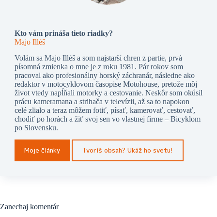
Kto vám prináša tieto riadky?
Majo Illéš
Volám sa Majo Illéš a som najstarší chren z partie, prvá
písomná zmienka o mne je z roku 1981. Pár rokov som
pracoval ako profesionálny horský záchranár, následne ako
redaktor v motocyklovom časopise Motohouse, pretože môj
život vtedy napĺňali motorky a cestovanie. Neskôr som okúsil
prácu kameramana a strihača v televízii, až sa to napokon
celé zlialo a teraz môžem fotiť, písať, kamerovať, cestovať,
chodiť po horách a žiť svoj sen vo vlastnej firme – Bicyklom
po Slovensku.
Moje články
Tvoríš obsah? Ukáž ho svetu!
Zanechaj komentár