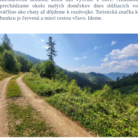
prechádzame okolo malých domčekov dnes slúžiacich vo
väčšine ako chaty až dôjdeme k rozdvojke. Turistická značka k
bunkru je červená a mieri cestou vľavo. Ideme.