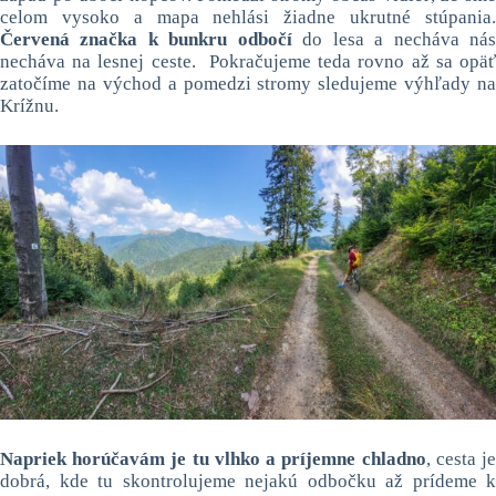
celom vysoko a mapa nehlási žiadne ukrutné stúpania.
Červená značka k bunkru odbočí
do lesa a necháva ná
necháva na lesnej ceste. Pokračujeme teda rovno až sa opäť
zatočíme na východ a pomedzi stromy sledujeme výhľady na
Krížnu.
Napriek horúčavám je tu vlhko a príjemne chladno
, cesta j
dobrá, kde tu skontrolujeme nejakú odbočku až prídeme k