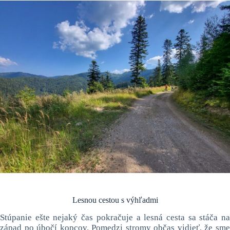
Lesnou cestou s výhľadmi
Stúpanie ešte nejaký čas pokračuje a lesná cesta sa stáča na
západ po úbočí kopcov. Pomedzi stromy občas vidieť, že sme