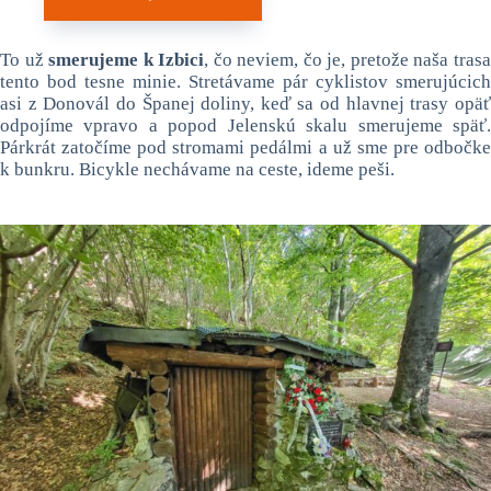
To už
smerujeme k Izbici
, čo neviem, čo je, pretože naša tras
tento bod tesne minie. Stretávame pár cyklistov smerujúcich
asi z Donovál do Španej doliny, keď sa od hlavnej trasy opäť
odpojíme vpravo a popod Jelenskú skalu smerujeme späť.
Párkrát zatočíme pod stromami pedálmi a už sme pre odbočke
k bunkru. Bicykle nechávame na ceste, ideme peši.