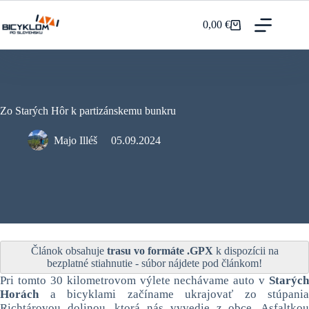
Prejsť
na
0,00
€
Nákupný
obsah
košík
Zo Starých Hôr k partizánskemu bunkru
Majo Illéš
05.09.2024
Článok obsahuje
trasu vo formáte .GPX
k dispozícii na
bezplatné stiahnutie - súbor nájdete pod článkom!
Pri tomto 30 kilometrovom výlete nechávame auto v
Starých
Horách
a bicyklami začíname ukrajovať zo stúpania
Richtárovou dolinou, ktorá nás vyvedie z obce. Asfaltkou