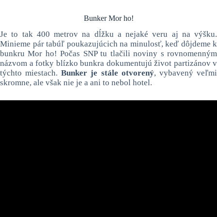
Bunker Mor ho!
Je to tak 400 metrov na dĺžku a nejaké veru aj na výšku.
Minieme pár tabúľ poukazujúcich na minulosť, keď dôjdeme k
bunkru Mor ho! Počas SNP tu tlačili noviny s rovnomenným
názvom a fotky blízko bunkra dokumentujú život partizánov v
týchto miestach.
Bunker je stále otvorený
, vybavený veľm
skromne, ale však nie je a ani to nebol hotel.