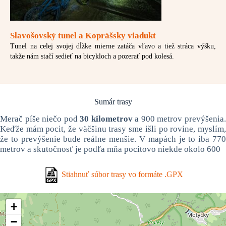
Slavošovský tunel a Koprášsky viadukt
Tunel na celej svojej dĺžke mierne zatáča vľavo a tiež stráca výšku,
takže nám stačí sedieť na bicykloch a pozerať pod kolesá.
Sumár trasy
Merač píše niečo pod
30 kilometrov
a 900 metrov prevýšenia
Keďže mám pocit, že väčšinu trasy sme išli po rovine, myslím,
že to prevýšenie bude reálne menšie. V mapách je to iba 770
metrov a skutočnosť je podľa mňa pocitovo niekde okolo 600
Stiahnuť súbor trasy vo formáte .GPX
+
−