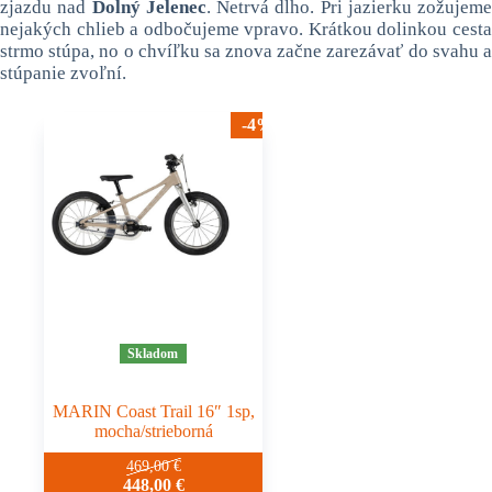
zjazdu nad
Dolný Jelenec
. Netrvá dlho. Pri jazierku zožujeme
nejakých chlieb a odbočujeme vpravo. Krátkou dolinkou cesta
strmo stúpa, no o chvíľku sa znova začne zarezávať do svahu a
stúpanie zvoľní.
-4%
Skladom
MARIN Coast Trail 16″ 1sp,
mocha/strieborná
469,00
€
448,00
€