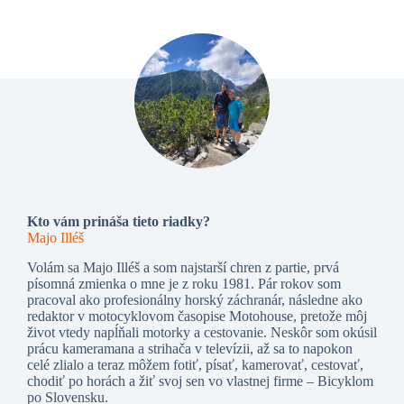
Kto vám prináša tieto riadky?
Majo Illéš
Volám sa Majo Illéš a som najstarší chren z partie, prvá
písomná zmienka o mne je z roku 1981. Pár rokov som
pracoval ako profesionálny horský záchranár, následne ako
redaktor v motocyklovom časopise Motohouse, pretože môj
život vtedy napĺňali motorky a cestovanie. Neskôr som okúsil
prácu kameramana a strihača v televízii, až sa to napokon
celé zlialo a teraz môžem fotiť, písať, kamerovať, cestovať,
chodiť po horách a žiť svoj sen vo vlastnej firme – Bicyklom
po Slovensku.