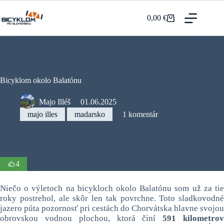
Prejsť
na
0,00
€
Nákupný
obsah
košík
Bicyklom okolo Balatónu
Majo Illéš
01.06.2025
majo illes
madarsko
1 komentár
4
Niečo o výletoch na bicykloch okolo Balatónu som už za tie
roky postrehol, ale skôr len tak povrchne. Toto sladkovodné
jazero púta pozornosť pri cestách do Chorvátska hlavne svojou
obrovskou vodnou plochou, ktorá činí
591 kilometro