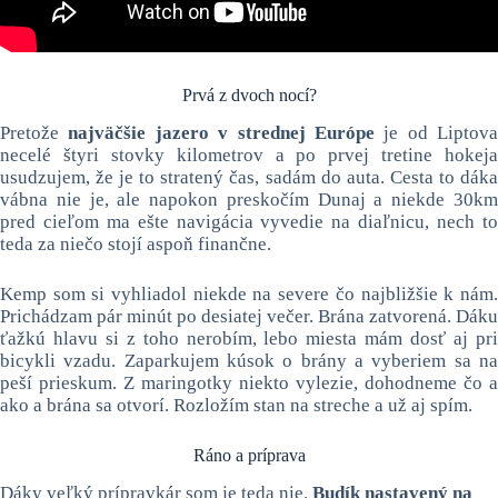
Prvá z dvoch nocí?
Pretože
najväčšie jazero v strednej Európe
je od Liptova
necelé štyri stovky kilometrov a po prvej tretine hokeja
usudzujem, že je to stratený čas, sadám do auta. Cesta to dáka
vábna nie je, ale napokon preskočím Dunaj a niekde 30km
pred cieľom ma ešte navigácia vyvedie na diaľnicu, nech to
teda za niečo stojí aspoň finančne.
Kemp som si vyhliadol niekde na severe čo najbližšie k nám.
Prichádzam pár minút po desiatej večer. Brána zatvorená. Dáku
ťažkú hlavu si z toho nerobím, lebo miesta mám dosť aj pri
bicykli vzadu. Zaparkujem kúsok o brány a vyberiem sa na
peší prieskum. Z maringotky niekto vylezie, dohodneme čo a
ako a brána sa otvorí. Rozložím stan na streche a už aj spím.
Ráno a príprava
Dáky veľký prípravkár som je teda nie.
Budík nastavený na