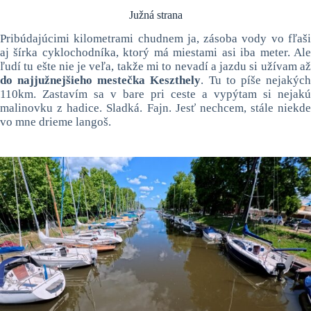
Južná strana
Pribúdajúcimi kilometrami chudnem ja, zásoba vody vo fľaši
aj šírka cyklochodníka, ktorý má miestami asi iba meter. Ale
ľudí tu ešte nie je veľa, takže mi to nevadí a jazdu si užívam až
do najjužnejšieho mestečka Keszthely
. Tu to píše nejakýc
110km. Zastavím sa v bare pri ceste a vypýtam si nejakú
malinovku z hadice. Sladká. Fajn. Jesť nechcem, stále niekde
vo mne drieme langoš.