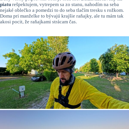
piatu
rešpektujem, vytrepem sa zo stanu, nahodím na seba
nejaké oblečko a pomedzi to do seba tlačím tresku s rožkom.
Doma pri manželke to bývajú krajšie raňajky, ale tu mám tak
akosi pocit, že raňajkami strácam čas.