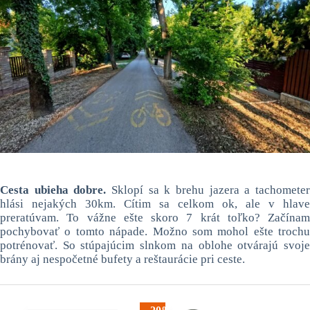
Cesta ubieha dobre.
Sklopí sa k brehu jazera a tachomete
hlási nejakých 30km. Cítim sa celkom ok, ale v hlave
preratúvam. To vážne ešte skoro 7 krát toľko? Začínam
pochybovať o tomto nápade. Možno som mohol ešte trochu
potrénovať. So stúpajúcim slnkom na oblohe otvárajú svoje
brány aj nespočetné bufety a reštaurácie pri ceste.