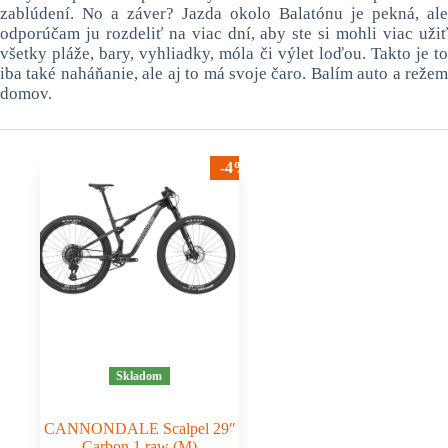
zablúdení. No a záver? Jazda okolo Balatónu je pekná, ale
odporúčam ju rozdeliť na viac dní, aby ste si mohli viac užiť
všetky pláže, bary, vyhliadky, móla či výlet loďou. Takto je to
iba také naháňanie, ale aj to má svoje čaro. Balím auto a režem
domov.
-4%
Skladom
CANNONDALE Scalpel 29″
Carbon 1 raw (M)