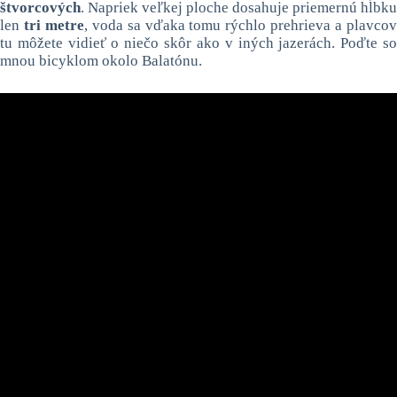
štvorcových
. Napriek veľkej ploche dosahuje priemernú hĺbku
len
tri metre
, voda sa vďaka tomu rýchlo prehrieva a plavco
tu môžete vidieť o niečo skôr ako v iných jazerách. Poďte so
mnou bicyklom okolo Balatónu.