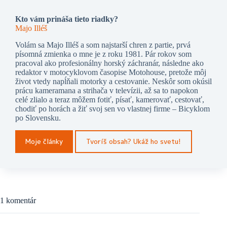
Kto vám prináša tieto riadky?
Majo Illéš
Volám sa Majo Illéš a som najstarší chren z partie, prvá
písomná zmienka o mne je z roku 1981. Pár rokov som
pracoval ako profesionálny horský záchranár, následne ako
redaktor v motocyklovom časopise Motohouse, pretože môj
život vtedy napĺňali motorky a cestovanie. Neskôr som okúsil
prácu kameramana a strihača v televízii, až sa to napokon
celé zlialo a teraz môžem fotiť, písať, kamerovať, cestovať,
chodiť po horách a žiť svoj sen vo vlastnej firme – Bicyklom
po Slovensku.
Moje články
Tvoríš obsah? Ukáž ho svetu!
1 komentár