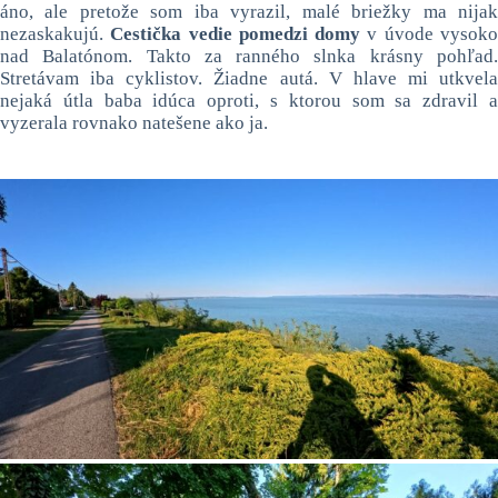
áno, ale pretože som iba vyrazil, malé briežky ma nijak
nezaskakujú.
Cestička vedie pomedzi domy
v úvode vysok
nad Balatónom. Takto za ranného slnka krásny pohľad.
Stretávam iba cyklistov. Žiadne autá. V hlave mi utkvela
nejaká útla baba idúca oproti, s ktorou som sa zdravil a
vyzerala rovnako natešene ako ja.