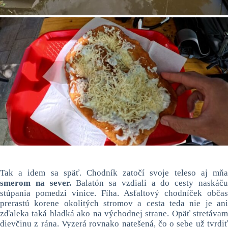
Tak a idem sa späť. Chodník zatočí svoje teleso aj mňa
smerom na sever.
Balatón sa vzdiali a do cesty naskáč
stúpania pomedzi vinice. Fíha. Asfaltový chodníček občas
prerastú korene okolitých stromov a cesta teda nie je ani
zďaleka taká hladká ako na východnej strane. Opäť stretávam
dievčinu z rána. Vyzerá rovnako natešená, čo o sebe už tvrdiť