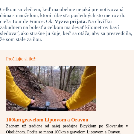
Celkom sa vlečiem, keď ma obehne nejaká premotivovaná
dáma s manželom, ktorá rúbe sťa posledných sto metrov do
cieľa Tour de France. Ok.
Výzva prijatá.
Na chvíľku
zabudnem na bolesť a celkom ma deväť kilometrov baví
sledovať, ako strašne ju žuje, keď sa otáča, aby sa presvedčila,
že som stále za ňou.
Prečítajte si tiež:
100km gravelom Liptovom a Oravou
Začnem už tradične od našej predajne Bicyklom po Slovensku v
Okoličnom. Poďte so mnou 100km s gravelom Liptovom a Oravou.