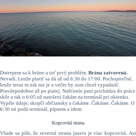
Dotrepem sa k bráne a toť prvý problém.
Brána zatvorená.
Nevadí. Lenže platiť sa dá až od 6:30 do 17:00. Pochopiteľné,
lenže teraz tu nik nie je a večer by som chcel vypadnúť.
Pravdepodobne až po piatej. Našťastie pani prichádza do práce
skôr a tak o 6:05 už natešení čakám na terminál pri okienku.
Vypíše údaje, skopčí občiansky a čakáme. Čakáme. Čakáme. O
6:30 mi podá terminál, pípnem a idem.
Kopcovitá strana
Všade sa píše, že severná strana jazera je viac kopcovitá. Asi