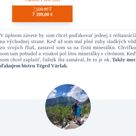
7 699,90
€
7 399,00
€
V úplnom závere by som chcel poďakovať jednej z reštaurácií
na východnej strane. Keď už som mal plné zuby sladkých vôd
zo svojich fliaš, zastavil som sa na čistú minerálku. Chvíľku
som tam pobudol a vsiakol pol litra minerálky s citrónom. Keď
som chcel zaplatiť, čašník iba zamával, že to je ok.
Takže mo
ďakujem bistru Téged Várlak
.