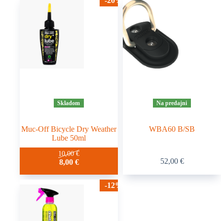
-20%
Skladom
Na predajni
Muc-Off Bicycle Dry Weather
WBA60 B/SB
Lube 50ml
10,00
€
52,00
€
8,00
€
-12%