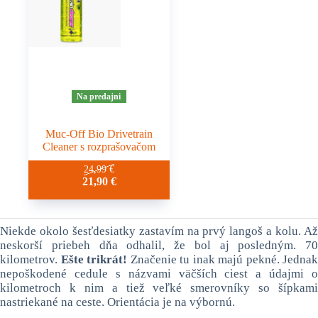
Na predajni
Muc-Off Bio Drivetrain
Cleaner s rozprašovačom
24,99
€
21,90
€
Niekde okolo šesťdesiatky zastavím na prvý langoš a kolu. Až
neskorší priebeh dňa odhalil, že bol aj posledným. 70
kilometrov.
Ešte trikrát!
Značenie tu inak majú pekné. Jednak
nepoškodené cedule s názvami väčších ciest a údajmi o
kilometroch k nim a tiež veľké smerovníky so šípkami
nastriekané na ceste. Orientácia je na výbornú.