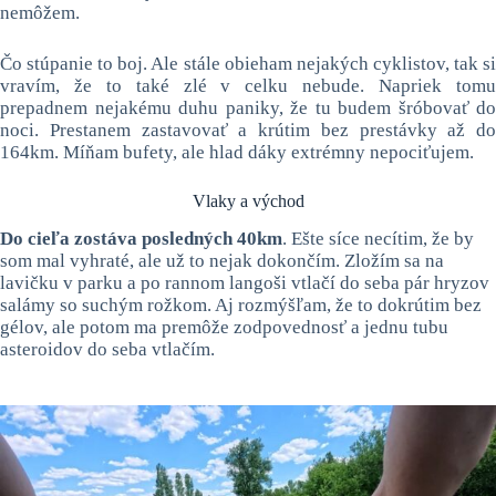
nemôžem.
Čo stúpanie to boj. Ale stále obieham nejakých cyklistov, tak si
vravím, že to také zlé v celku nebude. Napriek tomu
prepadnem nejakému duhu paniky, že tu budem šróbovať do
noci. Prestanem zastavovať a krútim bez prestávky až do
164km. Míňam bufety, ale hlad dáky extrémny nepociťujem.
Vlaky a východ
Do cieľa zostáva posledných 40km
. Ešte síce necítim, že by
som mal vyhraté, ale už to nejak dokončím. Zložím sa na
lavičku v parku a po rannom langoši vtlačí do seba pár hryzov
salámy so suchým rožkom. Aj rozmýšľam, že to dokrútim bez
gélov, ale potom ma premôže zodpovednosť a jednu tubu
asteroidov do seba vtlačím.