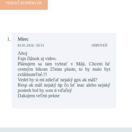
PRIDAŤ KOMENTÁR
Mirec
05.01.2026 / 20:31
ODPOVEĎ
Ahoj
Fajn článok aj video.
Plánujem sa tam vybrať v Máji. Chcem ísť
cestným bikom 25mm plaste, to by malo byt
zvládnuteľné.?!
Vedel by si mi zdieľať nejaký gpx ak máš?
Resp ak máš nejaký tip čo ísť inac alebo nejaký
postreh bol by som ti vďačný
Dakujem veľmi pekne