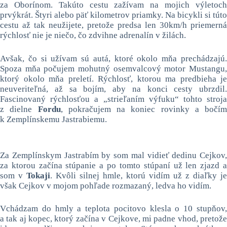
za Oborínom. Takúto cestu zažívam na mojich výletoch
prvýkrát. Štyri alebo päť kilometrov priamky. Na bicykli si túto
cestu až tak neužijete, pretože predsa len 30km/h priemerná
rýchlosť nie je niečo, čo zdvihne adrenalín v žilách.
Avšak, čo si užívam sú autá, ktoré okolo mňa prechádzajú.
Spoza mňa počujem mohutný osemvalcový motor Mustangu,
ktorý okolo mňa preletí. Rýchlosť, ktorou ma predbieha je
neuveriteľná, až sa bojím, aby na konci cesty ubrzdil.
Fascinovaný rýchlosťou a „strieľaním výfuku“ tohto stroja
z dielne
Fordu
, pokračujem na koniec rovinky a bočím
k Zemplínskemu Jastrabiemu.
Za Zemplínskym Jastrabím by som mal vidieť dedinu Cejkov,
za ktorou začína stúpanie a po tomto stúpaní už len zjazd a
som v
Tokaji
. Kvôli silnej hmle, ktorú vidím už z diaľky je
však Cejkov v mojom pohľade rozmazaný, ledva ho vidím.
Vchádzam do hmly a teplota pocitovo klesla o 10 stupňov,
a tak aj kopec, ktorý začína v Cejkove, mi padne vhod, pretože