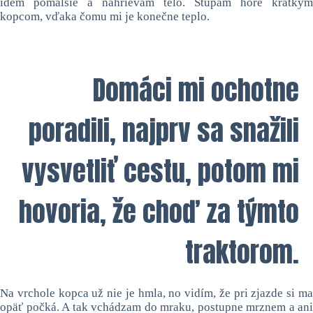
idem pomalšie a nahrievam telo. Stúpam hore krátkym
kopcom, vďaka čomu mi je konečne teplo.
Domáci mi ochotne
poradili, najprv sa snažili
vysvetliť cestu, potom mi
hovoria, že choď za týmto
traktorom.
Na vrchole kopca už nie je hmla, no vidím, že pri zjazde si ma
opäť počká. A tak vchádzam do mraku, postupne mrznem a ani