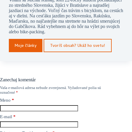
zo stredného Slovenska, žijúci v Bratislave a najradšej
jazdiaci na východe. Voľný čas trávim s bicyklom, na cestách
aj v dielni. Na cesťáku jazdím po Slovensku, Rakúsku,
Maďarsku, no najčastejšie ma stretnete na hrádzi smerujúcej
do Gabčíkova. Rád vybehnem aj do hôr na výlet po svojich
alebo bike-packing.
Moje články
Tvoríš obsah? Ukáž ho svetu!
Zanechaj komentár
Vaša e-mailová adresa nebude zverejnená.
Vyžadované polia sú
označené
*
Meno
*
E-mail
*