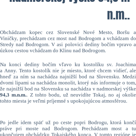
n.m..
Obchádzam kopec cez Slovenské Nové Mesto, Boršu a
Viničky, prechádzam cez most nad Bodrogom a vchádzam do
Stredy nad Bodrogom. V asi polovici dediny bočím vpravo a
úzkou cestou vchádzam do Klinu nad Bodrogom.
Na konci dediny bočím vľavo ku kostolíku sv. Joachima
a Anny. Tento kostolík nie je miesto, ktoré chcem vidieť, ale
hneď za ním sa nachádza najnižší bod na Slovensku. Medzi
dvomi lipami sa nachádza monolit, ktorý nás informuje o tom,
že najnižší bod na Slovensku sa nachádza v nadmorskej výške
94,3 m.n.m.
. Z tohto bodu, už neuvidíte Tokaj, no aj okoli
tohto miesta je veľmi príjemné s upokojujúcou atmosférou.
Po jedle idem späť už po ceste popri Bodrogu, ktorá končí
práve pri moste nad Bodrogom. Prechádzam most a tu
ukončujem obchádzku Tokajského kopca. V tomto regióne je