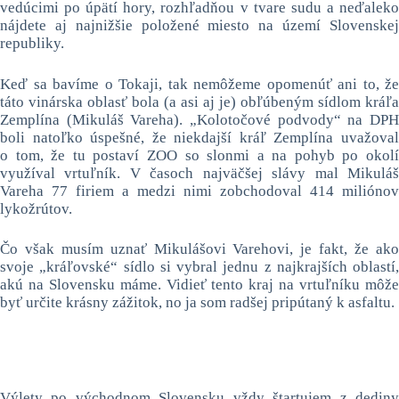
vedúcimi po úpätí hory, rozhľadňou v tvare sudu a neďaleko
nájdete aj najnižšie položené miesto na území Slovenskej
republiky.
Keď sa bavíme o Tokaji, tak nemôžeme opomenúť ani to, že
táto vinárska oblasť bola (a asi aj je) obľúbeným sídlom kráľa
Zemplína (Mikuláš Vareha). „Kolotočové podvody“ na DPH
boli natoľko úspešné, že niekdajší kráľ Zemplína uvažoval
o tom, že tu postaví ZOO so slonmi a na pohyb po okolí
využíval vrtuľník. V časoch najväčšej slávy mal Mikuláš
Vareha 77 firiem a medzi nimi zobchodoval 414 miliónov
lykožrútov.
Čo však musím uznať Mikulášovi Varehovi, je fakt, že ako
svoje „kráľovské“ sídlo si vybral jednu z najkrajších oblastí,
akú na Slovensku máme. Vidieť tento kraj na vrtuľníku môže
byť určite krásny zážitok, no ja som radšej pripútaný k asfaltu.
Výlety po východnom Slovensku vždy štartujem z dediny