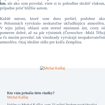
km
, ale ako som povedal, viete si to pohodlne skrátiť vlakom,
prípadne prísť bližšie autom.
Každé miesto, ktoré som dnes prešiel, podobne ako
v Poloninách vytváralo neskutočne ukľudňujúcu atmosféru.
V tejto južnej oblasti som stretol minimum áut, cesty sú
pomerne dobré, až na pár výnimiek (Černochov -Malá Tŕňa)
a čo musím povedať, tak vinohrady vytvárajú neopakovateľnú
atmosféru. Ozaj ideálne sídlo pre kráľa Zemplína.
Kto vám prináša tieto riadky?
Michal Kaššaj
Volám sa Michal Kaššaj, som 22-ročný študent pochádzajúci