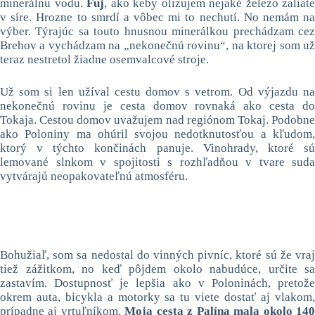
minerálnu vodu.
Fuj
, ako keby olizujem nejaké železo zaliate
v síre. Hrozne to smrdí a vôbec mi to nechutí. No nemám na
výber. Týrajúc sa touto hnusnou minerálkou prechádzam cez
Brehov a vychádzam na „nekonečnú rovinu“, na ktorej som už
teraz nestretol žiadne osemvalcové stroje.
Už som si len užíval cestu domov s vetrom. Od výjazdu na
nekonečnú rovinu je cesta domov rovnaká ako cesta do
Tokaja. Cestou domov uvažujem nad regiónom Tokaj. Podobne
ako Poloniny ma ohúril svojou nedotknutosťou a kľudom,
ktorý v týchto končinách panuje. Vinohrady, ktoré sú
lemované slnkom v spojitosti s rozhľadňou v tvare suda
vytvárajú neopakovateľnú atmosféru.
Bohužiaľ, som sa nedostal do vinných pivníc, ktoré sú že vraj
tiež zážitkom, no keď pôjdem okolo nabudúce, určite sa
zastavím. Dostupnosť je lepšia ako v Poloninách, pretože
okrem auta, bicykla a motorky sa tu viete dostať aj vlakom,
prípadne aj vrtuľníkom.
Moja cesta z Palína mala okolo 14