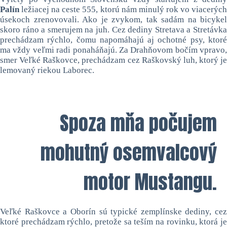
Palín
ležiacej na ceste 555, ktorú nám minulý rok vo viacerých
úsekoch zrenovovali. Ako je zvykom, tak sadám na bicykel
skoro ráno a smerujem na juh. Cez dediny Stretava a Stretávka
prechádzam rýchlo, čomu napomáhajú aj ochotné psy, ktoré
ma vždy veľmi radi ponaháňajú. Za Drahňovom bočím vpravo,
smer Veľké Raškovce, prechádzam cez Raškovský luh, ktorý je
lemovaný riekou Laborec.
Spoza mňa počujem
mohutný osemvalcový
motor Mustangu.
Veľké Raškovce a Oborín sú typické zemplínske dediny, cez
ktoré prechádzam rýchlo, pretože sa teším na rovinku, ktorá je