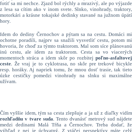
fotiť sa mi nechce. Zjazd bol rýchly a mrazivý, ale po výjazde
z lesa sa cítim ako v inom svete. Slnko, vinohrady, traktory,
motorkári a krásne tokajské dedinky stavané na južnom úpätí
hory.
Idem do dediny Černochov a pýtam sa na cestu. Domáci mi
ochotne poradili, najprv sa snažili vysvetliť cestu, potom mi
hovoria, že choď za týmto traktorom. Mal som síce plánovanú
inú cestu, ale idem za traktorom. Cesta sa vo viacerých
momentoch stráca a idem skôr po rozbitej
poľno-asfaltovej
ceste
. Že vraj je to cyklotrasa, no skôr pre trekové bicykle
resp. horáky. Aj napriek tomu, že mnou dosť trasie, tak tieto
úzke cestičky pomedzi vinohrady na slnku si maximálne
užívam.
Čím vyššie idem, tým sa cesta zlepšuje a ja už z diaľky vidím
rozhľadňu v tvare suda
. Tento dvanásť metrový sud nájdete
medzi dedinami Malá Tŕňa a Černochov. Treba dodať, že
výhľad z nej je úchvatný. Z vtáčej perspektívy máte celý