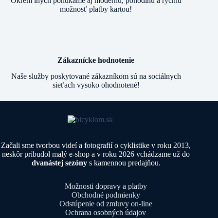
Okrem iných ponúkame aj modernú, pohodlnú a rýchlu
možnosť platby kartou!
Zákaznícke hodnotenie
Naše služby poskytované zákazníkom sú na sociálnych
sieťach vysoko ohodnotené!
Začali sme tvorbou videí a fotografií o cyklistike v roku 2013,
neskôr pribudol malý e-shop a v roku 2026 vchádzame už do
dvanástej sezóny
s kamennou predajňou.
Možnosti dopravy a platby
Obchodné podmienky
Odstúpenie od zmluvy on-line
Ochrana osobných údajov