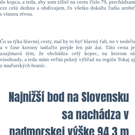
do kopca, a teda, aby som zišiel na cestu číslo 79, prechádzam
cez celú dedinu a obdivujem, čo všetko dokážu ľudia urobiť
s vínnou révou.
Čo sa týka hlavnej cesty, mal by to byť hlavný ťah, no v nedeľu
a v čase korony tadiaľto prejde len pár áut. Táto cesta je
zaujímavá tým, že obchádza celý kopec, na ktorom sú
vinohrady, a teda mám veľmi pekný výhľad na región Tokaj aj
z maďarských hraníc.
Najnižší bod na Slovensku
sa nachádza v
nadmorskej výške 94,3 m