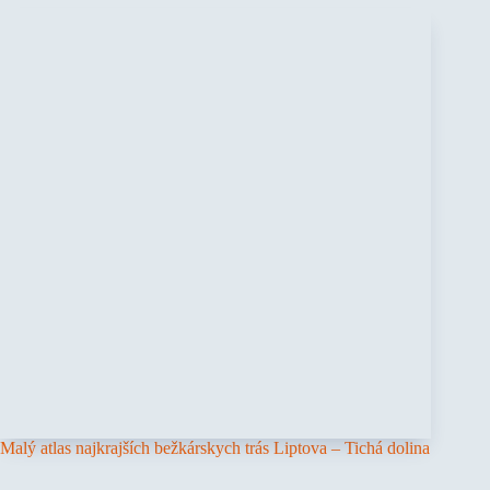
Malý atlas najkrajších bežkárskych trás Liptova – Tichá dolina