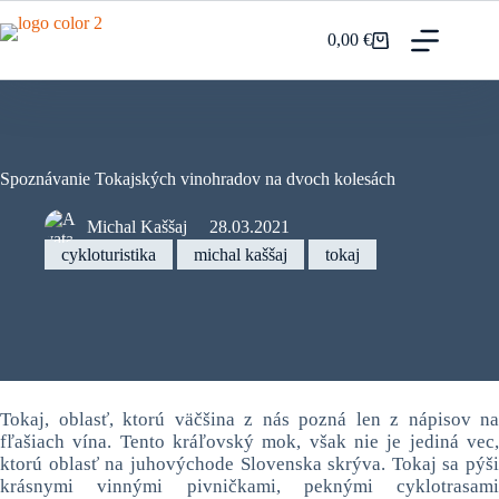
Prejsť
na
0,00
€
Nákupný
obsah
košík
Spoznávanie Tokajských vinohradov na dvoch kolesách
Michal Kaššaj
28.03.2021
cykloturistika
michal kaššaj
tokaj
Tokaj, oblasť, ktorú väčšina z nás pozná len z nápisov na
fľašiach vína. Tento kráľovský mok, však nie je jediná vec,
ktorú oblasť na juhovýchode Slovenska skrýva. Tokaj sa pýši
krásnymi vinnými pivničkami, peknými cyklotrasami