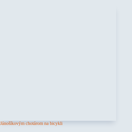
Jánošíkovým chotárom na bicykli