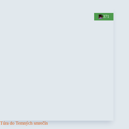
371
Túra do Temných smrečín