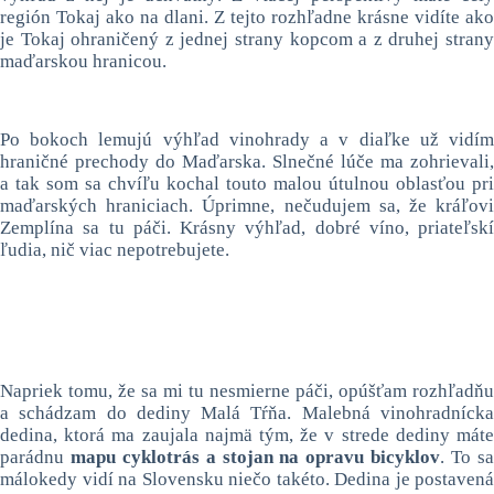
región Tokaj ako na dlani. Z tejto rozhľadne krásne vidíte ako
je Tokaj ohraničený z jednej strany kopcom a z druhej strany
maďarskou hranicou.
Po bokoch lemujú výhľad vinohrady a v diaľke už vidím
hraničné prechody do Maďarska. Slnečné lúče ma zohrievali,
a tak som sa chvíľu kochal touto malou útulnou oblasťou pri
maďarských hraniciach. Úprimne, nečudujem sa, že kráľovi
Zemplína sa tu páči. Krásny výhľad, dobré víno, priateľskí
ľudia, nič viac nepotrebujete.
Napriek tomu, že sa mi tu nesmierne páči, opúšťam rozhľadňu
a schádzam do dediny Malá Tŕňa. Malebná vinohradnícka
dedina, ktorá ma zaujala najmä tým, že v strede dediny máte
parádnu
mapu cyklotrás a stojan na opravu bicyklov
. To s
málokedy vidí na Slovensku niečo takéto. Dedina je postavená