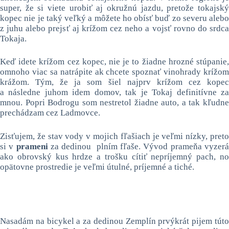
super, že si viete urobiť aj okružnú jazdu, pretože tokajský
kopec nie je taký veľký a môžete ho obísť buď zo severu alebo
z juhu alebo prejsť aj krížom cez neho a vojsť rovno do srdca
Tokaja.
Keď idete krížom cez kopec, nie je to žiadne hrozné stúpanie,
omnoho viac sa natrápite ak chcete spoznať vinohrady krížom
krážom. Tým, že ja som šiel najprv krížom cez kopec
a následne juhom idem domov, tak je Tokaj definitívne za
mnou. Popri Bodrogu som nestretol žiadne auto, a tak kľudne
prechádzam cez Ladmovce.
Zisťujem, že stav vody v mojich fľašiach je veľmi nízky, preto
si v
prameni
za dedinou plním fľaše. Vývod prameňa vyzer
ako obrovský kus hrdze a trošku cítiť nepríjemný pach, no
opätovne prostredie je veľmi útulné, príjemné a tiché.
Nasadám na bicykel a za dedinou Zemplín prvýkrát pijem túto