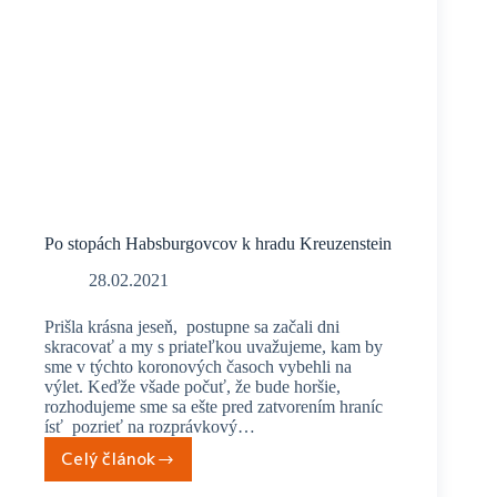
Po stopách Habsburgovcov k hradu Kreuzenstein
28.02.2021
Prišla krásna jeseň, postupne sa začali dni
skracovať a my s priateľkou uvažujeme, kam by
sme v týchto koronových časoch vybehli na
výlet. Keďže všade počuť, že bude horšie,
rozhodujeme sme sa ešte pred zatvorením hraníc
ísť pozrieť na rozprávkový…
Celý článok
Po
stopách