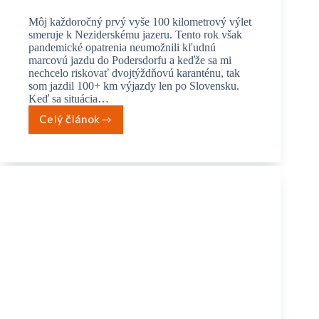
Môj každoročný prvý vyše 100 kilometrový výlet
smeruje k Neziderskému jazeru. Tento rok však
pandemické opatrenia neumožnili kľudnú
marcovú jazdu do Podersdorfu a keďže sa mi
nechcelo riskovať dvojtýždňovú karanténu, tak
som jazdil 100+ km výjazdy len po Slovensku.
Keď sa situácia…
Celý článok
Popri
rakúskych
veterných
mlynoch
až
ku
ikonickému
majáku