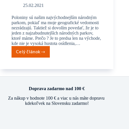
25.02.2021
Poloniny sú našim najvýchodnejším národným
parkom, pokiaľ ma moje geografické vedomosti
nezrádzajú. Taktiež si dovolím povedať, že je to
jeden z najzabudnutejších národných parkov,
ktoré máme. Prečo ? Je to predsa len na východe,
kde nie je vysoká hustota osídlenia,…
Celý článok
Ako
som
prebicykloval
Poloniny
Doprava zadarmo nad 100 €
Za nákup v hodnote 100 € a viac u nás máte dopravu
kdekoľvek na Slovensku zadarmo!