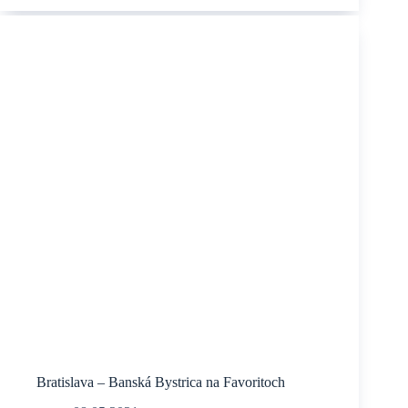
záhradku
do
Španej
doliny
a na
Donovaly
Bratislava – Banská Bystrica na Favoritoch