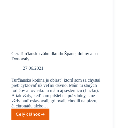
Cez Turčiansku záhradku do Španej doliny a na
Donovaly
27.06.2021
Turčianska kotlina je oblasť, ktorú som sa chystal
prebicyklovať už veľmi dávno. Mám tu starých
rodičov a rovnako tu mám aj sesternicu (Lucku).
A tak vždy, keď som prišiel na prázdniny, sme
vždy buď oslavovali, grilovali, chodili na pizzu,
či citronádu alebo…
Celý článok
Cez
Turčiansku