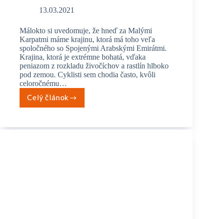
13.03.2021
Málokto si uvedomuje, že hneď za Malými
Karpatmi máme krajinu, ktorá má toho veľa
spoločného so Spojenými Arabskými Emirátmi.
Krajina, ktorá je extrémne bohatá, vďaka
peniazom z rozkladu živočíchov a rastlín hlboko
pod zemou. Cyklisti sem chodia často, kvôli
celoročnému…
Celý článok
Po
Záhorí
s
bicyklom