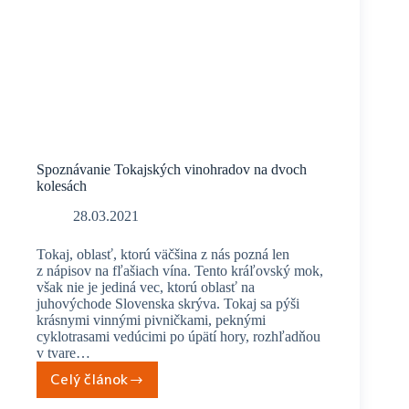
Spoznávanie Tokajských vinohradov na dvoch
kolesách
28.03.2021
Tokaj, oblasť, ktorú väčšina z nás pozná len
z nápisov na fľašiach vína. Tento kráľovský mok,
však nie je jediná vec, ktorú oblasť na
juhovýchode Slovenska skrýva. Tokaj sa pýši
krásnymi vinnými pivničkami, peknými
cyklotrasami vedúcimi po úpätí hory, rozhľadňou
v tvare…
Celý článok
Spoznávanie
Tokajských