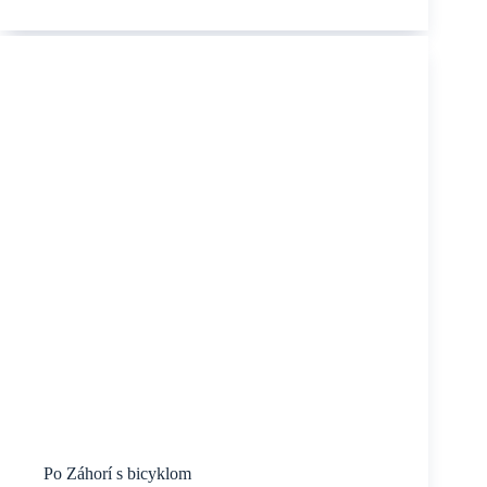
vinohradov
na
dvoch
kolesách
Po Záhorí s bicyklom