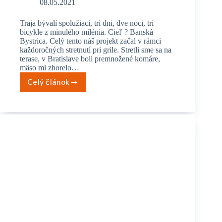
08.05.2021
Traja bývalí spolužiaci, tri dni, dve noci, tri
bicykle z minulého milénia. Cieľ ? Banská
Bystrica. Celý tento náš projekt začal v rámci
každoročných stretnutí pri grile. Stretli sme sa na
terase, v Bratislave boli premnožené komáre,
mäso mi zhorelo…
Celý článok
Bratislava
–
Banská
Bystrica
na
Favoritoch