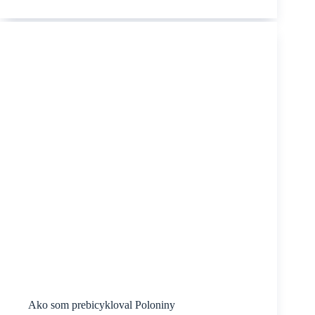
Habsburgovcov
k hradu
Kreuzenstein
Ako som prebicykloval Poloniny