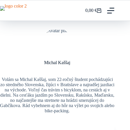
Prejsť
na
0,00
€
Nákupný
obsah
košík
Michal Kaššaj
Volám sa Michal Kaššaj, som 22-ročný študent pochádzajúci
zo stredného Slovenska, žijúci v Bratislave a najradšej jazdiaci
na východe. Voľný čas trávim s bicyklom, na cestách aj v
dielni. Na cesťáku jazdím po Slovensku, Rakúsku, Maďarsku,
no najčastejšie ma stretnete na hrádzi smerujúcej do
Gabčíkova. Rád vybehnem aj do hôr na výlet po svojich alebo
bike-packing.