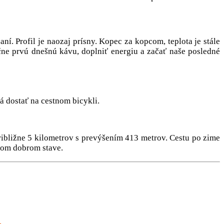
í. Profil je naozaj prísny. Kopec za kopcom, teplota je stále
ne prvú dnešnú kávu, doplniť energiu a začať naše posledné
dá dostať na cestnom bicykli.
ribližne 5 kilometrov s prevýšením 413 metrov. Cestu po zime
kom dobrom stave.