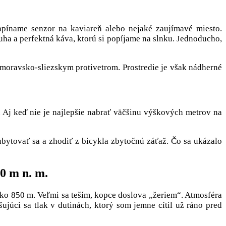
apíname senzor na kaviareň alebo nejaké zaujímavé miesto.
a a perfektná káva, ktorú si popíjame na slnku. Jednoducho,
oravsko-sliezskym protivetrom. Prostredie je však nádherné
. Aj keď nie je najlepšie nabrať väčšinu výškových metrov na
 ubytovať sa a zhodiť z bicykla zbytočnú záťaž. Čo sa ukázalo
 n. m.
ako 850 m. Veľmi sa teším, kopce doslova „žeriem“. Atmosféra
ujúci sa tlak v dutinách, ktorý som jemne cítil už ráno pred