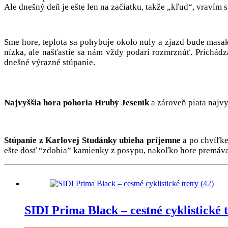
Ale dnešný deň je ešte len na začiatku, takže „kľud“, vravím s
Sme hore, teplota sa pohybuje okolo nuly a zjazd bude masake
nízka, ale našťastie sa nám vždy podarí rozmrznúť. Prichá
dnešné výrazné stúpanie.
Najvyššia hora pohoria Hrubý Jeseník
a zároveň piata najvyš
Stúpanie z Karlovej Studánky ubieha príjemne
a po chvíľke
ešte dosť “zdobia” kamienky z posypu, nakoľko hore premáva 
SIDI Prima Black – cestné cyklistické t