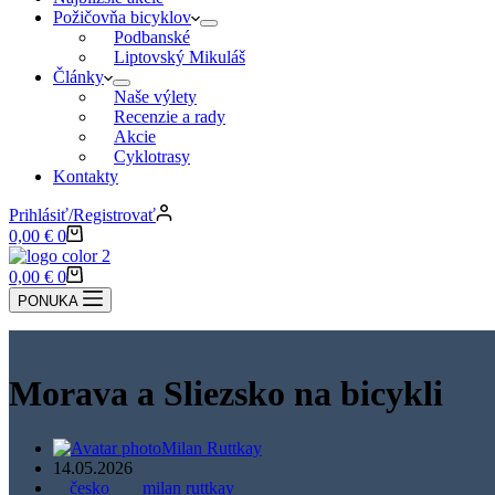
Požičovňa bicyklov
Podbanské
Liptovský Mikuláš
Články
Naše výlety
Recenzie a rady
Akcie
Cyklotrasy
Kontakty
Prihlásiť/Registrovať
Nákupný
0,00
€
0
košík
Nákupný
0,00
€
0
košík
PONUKA
Morava a Sliezsko na bicykli
Milan Ruttkay
14.05.2026
česko
milan ruttkay