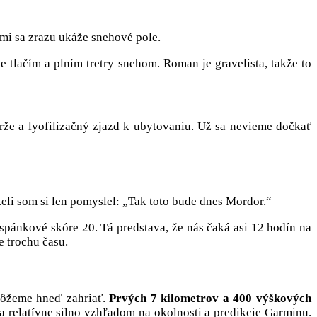
ami sa zrazu ukáže snehové pole.
 tlačím a plním tretry snehom. Roman je gravelista, takže to
rže a lyofilizačný zjazd k ubytovaniu. Už sa nevieme dočkať
eli som si len pomyslel: „Tak toto bude dnes Mordor.“
pánkové skóre 20. Tá predstava, že nás čaká asi 12 hodín na
e trochu času.
 môžeme hneď zahriať.
Prvých 7 kilometrov a 400 výškových
sa relatívne silno vzhľadom na okolnosti a predikcie Garminu.