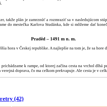
i.
r, takže plán je zamrznúť a rozmraziť sa v nasledujúcom stúpan
dzame do mestečka Karlova Studánka, kde si môžeme dať koneč
Praděd – 1491 m n. m.
šia hora v Českej republike. A najlepšie na tom je, že sa hore 
 prichádzame k rampe, od ktorej začína cesta na vrchol dlhá p
verejná doprava, čo ma celkom prekvapuje. Ale cesta je v cel
retry (42)