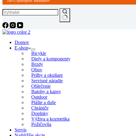
100% spokojnosť zákazníkov
Domov
E-shop
Bicykle
Diely a komponenty
Brzdy
Obuv
Prilby a okuliare
Servisné náradie
Oblečenie
Batohy a kapsy
Outdoor
Plášte a duše
Chrániče
Doplnky
Výživa a kozmetika
Požičovňa
Servis
Najbližšie akcie