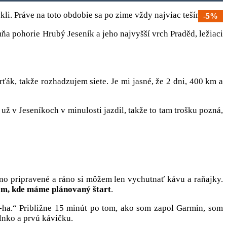
ykli. Práve na toto obdobie sa po zime vždy najviac teším.
-5%
a pohorie Hrubý Jeseník a jeho najvyšší vrch Praděd, ležiaci
ťák, takže rozhadzujem siete. Je mi jasné, že 2 dni, 400 km a
už v Jeseníkoch v minulosti jazdil, takže to tam trošku pozná,
o pripravené a ráno si môžem len vychutnať kávu a raňajky.
ěm, kde máme plánovaný štart
.
a-ha.“ Približne 15 minút po tom, ako som zapol Garmin, som
slnko a prvú kávičku.