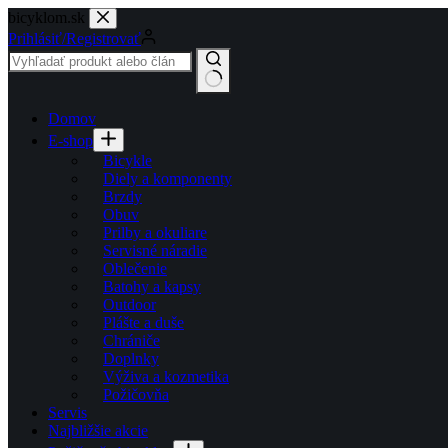
Prejsť
bicyklom.sk
na
Prihlásiť/Registrovať
obsah
Domov
E-shop
Bicykle
Diely a komponenty
Brzdy
Obuv
Prilby a okuliare
Servisné náradie
Oblečenie
Batohy a kapsy
Outdoor
Plášte a duše
Chrániče
Doplnky
Výživa a kozmetika
Požičovňa
Servis
Najbližšie akcie