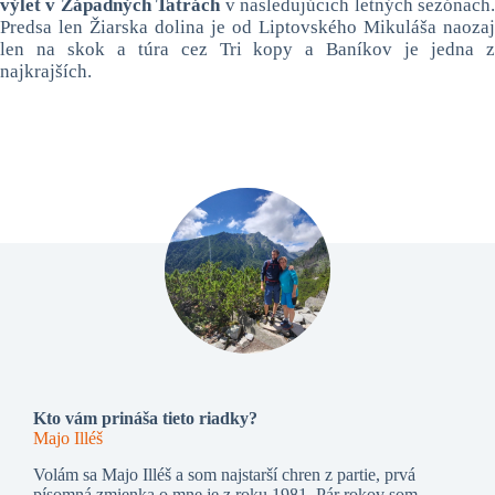
výlet v Západných Tatrách
v nasledujúcich letných sezónach
Predsa len Žiarska dolina je od Liptovského Mikuláša naozaj
len na skok a túra cez Tri kopy a Baníkov je jedna z
najkrajších.
Kto vám prináša tieto riadky?
Majo Illéš
Volám sa Majo Illéš a som najstarší chren z partie, prvá
písomná zmienka o mne je z roku 1981. Pár rokov som