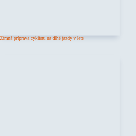
Zimná príprava cyklistu na dlhé jazdy v lete