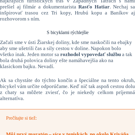
najkrajších turistických trás v Západných Tatrách s nami
prešiel aj filmár a dokumentarista
Rasťo Hatiar
. Nechaj sa
inšpirovať trasou cez Tri kopy, Hrubú kopu a Baníkov aj
rozhovorom s ním.
S bicyklami rýchlejšie
Začali sme v ústi Žiarskej doliny, kde sme naskočili na ebajky
aby sme ušetrili čas a sily cestou v doline. Napokon bolo
všetko inak. Jeden motor sa
rozhodol vypovedať službu
a tak
bola druhá polovica doliny ešte namáhavejšia ako na
klasickom bajku. Nevadí.
Ak sa chystáte do týchto končín a špeciálne na tento okruh,
bicykel vám určite odporúčame. Keď nič tak aspoň cestou dolu
z chaty sa môžete zviesť, čo je niekedy celkom príjemná
alternatíva.
Prečítajte si tiež:
Môj prvý maratón – síce v teniskách, no okolo Kriváňa