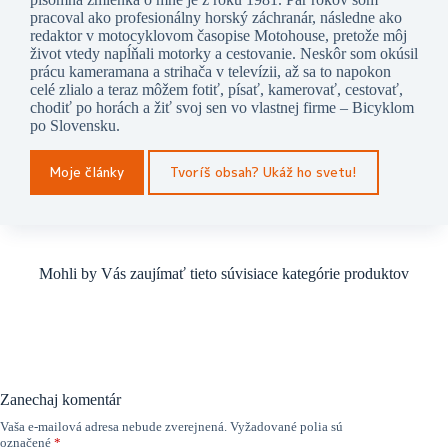
pracoval ako profesionálny horský záchranár, následne ako
redaktor v motocyklovom časopise Motohouse, pretože môj
život vtedy napĺňali motorky a cestovanie. Neskôr som okúsil
prácu kameramana a strihača v televízii, až sa to napokon
celé zlialo a teraz môžem fotiť, písať, kamerovať, cestovať,
chodiť po horách a žiť svoj sen vo vlastnej firme – Bicyklom
po Slovensku.
Moje články
Tvoríš obsah? Ukáž ho svetu!
Mohli by Vás zaujímať tieto súvisiace kategórie produktov
Zanechaj komentár
Vaša e-mailová adresa nebude zverejnená.
Vyžadované polia sú
označené
*