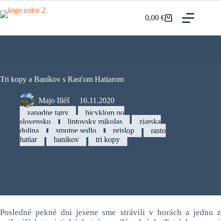
Prejsť
na
0,00
€
Nákupný
obsah
košík
Tri kopy a Baníkov s Rasťom Hatiarom
Majo Illéš
16.11.2020
zapadne tatry
bicyklom po
slovensku
liptovsky mikulas
ziarska
dolina
smutne sedlo
prislop
rasto
hatiar
banikov
tri kopy
Posledné pekné dni jesene sme strávili v horách a jednu z