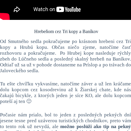
Hrebeňom cez Tri kopy a Baníkov
Od Smutného sedla pokračujeme po krásnom hrebeni cez Tri
kopy a Hrubú kopu. Občas niečo zjeme, natočíme časť
rozhovoru a pokračujeme. Po Hrubej kope nasleduje rýchly
zbeh do Lúčneho sedla a posledný skalný hrebeň na Baníkov.
Odtiaľ už sa už v pohode dostaneme na Príslop a po trávach do
Jaloveckého sedla.
Tu ešte chvíľku vykvasíme, natočíme záver a už len kráčame
dolu kopcom cez kosodrevinu až k Žiarskej chate, kde nás
čakajú bicykle, z ktorých jeden je síce KO, ale dolu kopcom
poteší aj ten 🙂
Počasie nám prialo, bol to jeden z posledných pekných dní
jesene tesne pred uzáverou turistických chodníkov, preto vám
to tento rok už nevydá, ale
možno poslúži ako tip na pekn