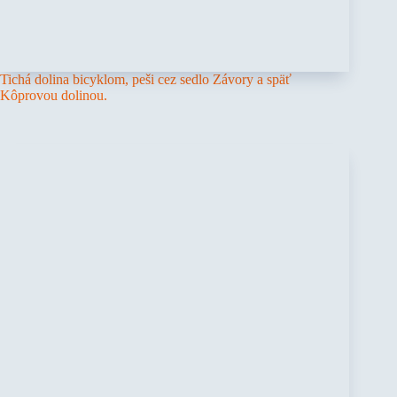
Tichá dolina bicyklom, peši cez sedlo Závory a späť
Kôprovou dolinou.