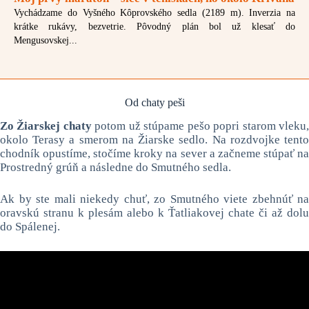
Vychádzame do Vyšného Kôprovského sedla (2189 m). Inverzia na
krátke rukávy, bezvetrie. Pôvodný plán bol už klesať do
Mengusovskej...
Od chaty peši
Zo Žiarskej chaty
potom už stúpame pešo popri starom vleku
okolo Terasy a smerom na Žiarske sedlo. Na rozdvojke tento
chodník opustíme, stočíme kroky na sever a začneme stúpať na
Prostredný grúň a následne do Smutného sedla.
Ak by ste mali niekedy chuť, zo Smutného viete zbehnúť na
oravskú stranu k plesám alebo k Ťatliakovej chate či až dolu
do Spálenej.