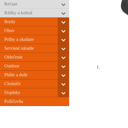
Reťaze
Ráfiky a kolesá
Brzdy
Obuv
Prilby a okuliare
Servisné náradie
Oblečenie
Outdoor
Plášte a duše
Chrániče
Doplnky
Požičovňa