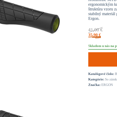
ergonomickým krí
štruktúra vzoru 
stabilný materiá
Ergon.
41,00
€
35,90
€
Skladom u nás na p
Katalógové číslo:
B
Kategórie:
So zám
Značka:
ERGON