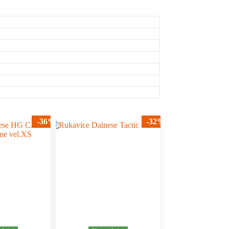
-36%
-32%