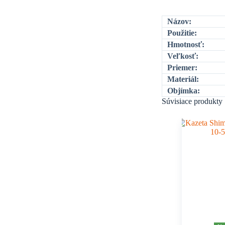
Názov:
Použitie:
Hmotnosť:
Veľkosť:
Priemer:
Materiál:
Objímka:
Súvisiace produkty