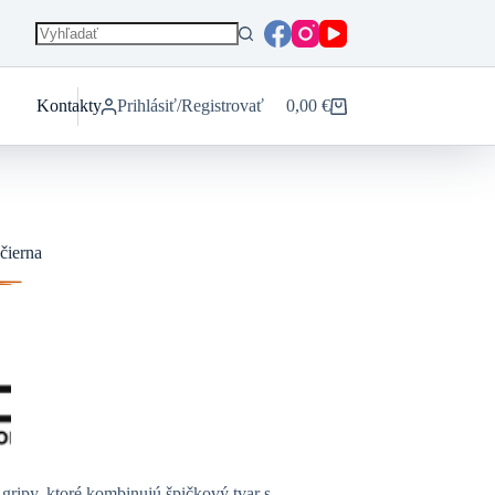
Kontakty
Prihlásiť/Registrovať
0,00
€
Nákupný
košík
ierna
ipy, ktoré kombinujú špičkový tvar s