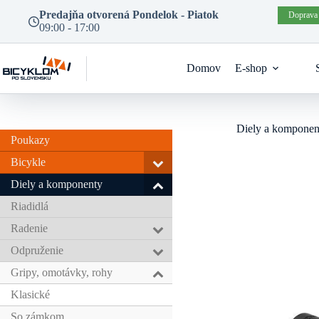
Prejsť
Predajňa otvorená Pondelok - Piatok
Doprava
na
09:00 - 17:00
obsah
Domov
E-shop
Diely a komponen
Poukazy
Bicykle
Diely a komponenty
Riadidlá
Radenie
Odpruženie
Gripy, omotávky, rohy
Klasické
So zámkom