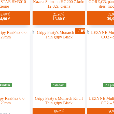
XUSTAR SM3010
Kazeta Shimano HG200 7-kolo
GORE,C3, páns
čierne
12-32z. čierna
dres, mo
92,00
€
21,95
€
69,
ôvodná
Aktuálna
64,90
€
13,80
€
39,
ena
cena
ola:
je:
-10%
2,00 €.
64,90 €.
kladom
Skladom
Na pre
y ReaFlex 6.0 ,
Gripy Peaty’s Monarch Knurl
LEZYNE Mult
Ø29mm
Thin gripy Black
CO2 – 
30,99
€
34,