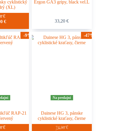
ky cyklistický
Ergon GA3 gripy, black vel.L
drý (XL)
90
€
33,20
€
90
€
-9%
-47%
dajni
Na predajni
ikľúč RAP-21
Dainese HG 3, pánske
červený
cyklistické kraťasy, čierne
Tento
90
€
74,90
€