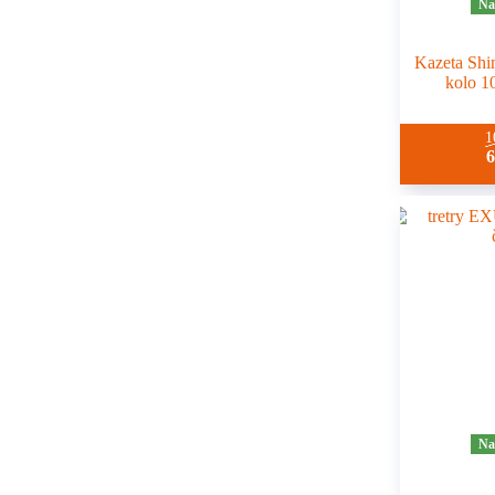
Na
Kazeta Sh
kolo 1
1
Na