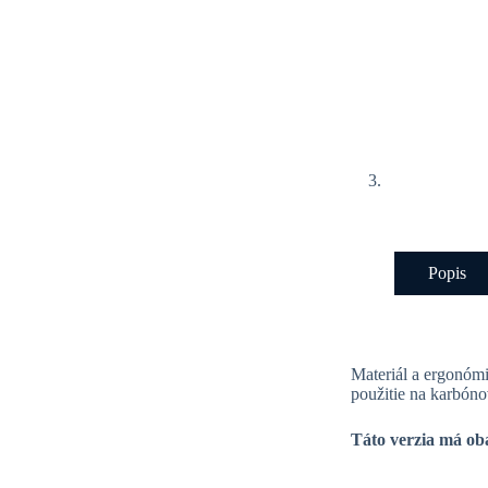
Popis
Materiál a ergonómi
použitie na karbón
Táto verzia má oba