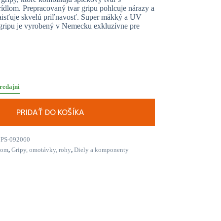
dlom. Prepracovaný tvar gripu pohlcuje nárazy a
zaisťuje skvelú priľnavosť. Super mäkký a UV
l gripu je vyrobený v Nemecku exkluzívne pre
redajni
PRIDAŤ DO KOŠÍKA
PS-092060
kom
,
Gripy, omotávky, rohy
,
Diely a komponenty