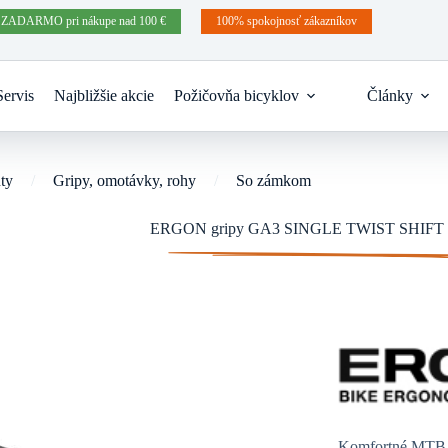
 ZADARMO pri nákupe nad 100 €
100% spokojnosť zákazníkov
Servis
Najbližšie akcie
Požičovňa bicyklov
Články
ty
/
Gripy, omotávky, rohy
/
So zámkom
ERGON gripy GA3 SINGLE TWIST SHIFT č
Komfortné MTB gr