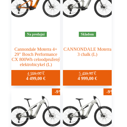
Na predajni
Skladom
Cannondale Moterra 4+
CANNONDALE Moterra
29″ Bosch Performance
3 chalk (L)
CX 800Wh celoodpružený
elektrobicykel (L)
4 999,00
€
5 499,90
€
4 499,00
€
4 999,00
€
-9%
-9%