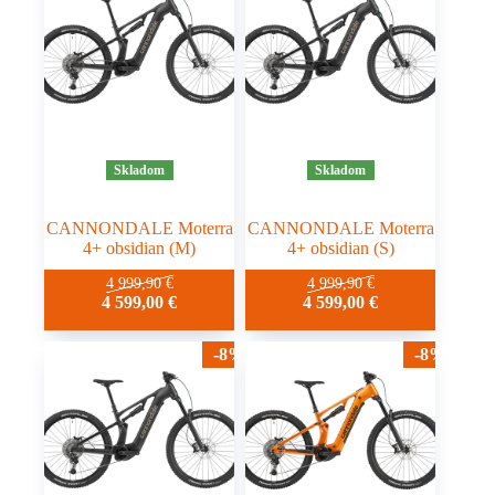
Skladom
Skladom
CANNONDALE Moterra
CANNONDALE Moterra
4+ obsidian (M)
4+ obsidian (S)
4 999,90
€
4 999,90
€
4 599,00
€
4 599,00
€
-8%
-8%