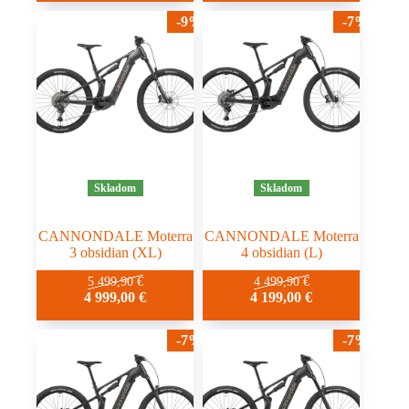
-9%
-7%
Skladom
Skladom
CANNONDALE Moterra
CANNONDALE Moterra
3 obsidian (XL)
4 obsidian (L)
5 499,90
€
4 499,90
€
4 999,00
€
4 199,00
€
-7%
-7%