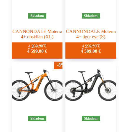
Skladom
Skladom
CANNONDALE Moterra
CANNONDALE Moterra
4+ obsidian (XL)
4+ tiger eye (S)
4 999,90
€
4 999,90
€
4 599,00
€
4 599,00
€
-8%
Skladom
Skladom