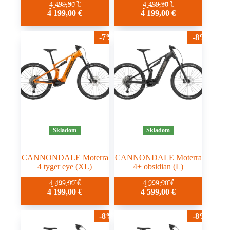
4 499,90
€
4 499,90
€
4 199,00
€
4 199,00
€
-7%
-8%
Skladom
Skladom
CANNONDALE Moterra
CANNONDALE Moterra
4 tyger eye (XL)
4+ obsidian (L)
4 499,90
€
4 999,90
€
4 199,00
€
4 599,00
€
-8%
-8%