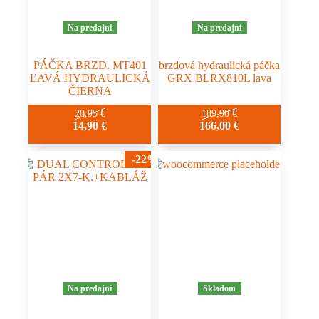
Na predajni
Na predajni
PÁČKA BRZD. MT401
brzdová hydraulická páčka
ĽAVÁ HYDRAULICKÁ
GRX BLRX810L lava
ČIERNA
20,95
€
189,90
€
14,90
€
166,00
€
-22%
Na predajni
Skladom