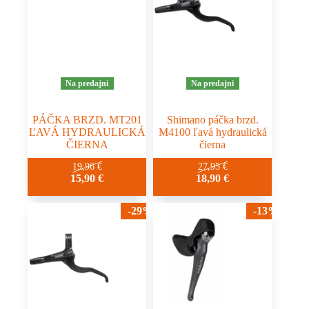
Na predajni
Na predajni
PÁČKA BRZD. MT201
Shimano páčka brzd.
ĽAVÁ HYDRAULICKÁ
M4100 ľavá hydraulická
ČIERNA
čierna
19,96
€
27,95
€
15,90
€
18,90
€
-29%
-13%