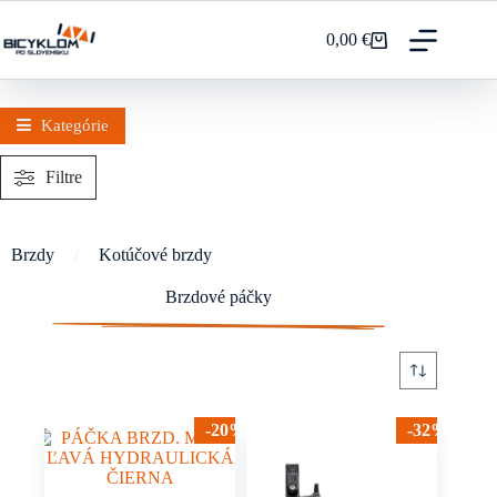
Prejsť
na
0,00
€
Nákupný
obsah
košík
Kategórie
Filtre
Brzdy
/
Kotúčové brzdy
Brzdové páčky
-20%
-32%