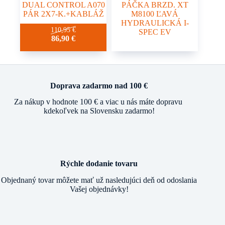
DUAL CONTROL A070
PÁČKA BRZD. XT
PÁR 2X7-K.+KABLÁŽ
M8100 ĽAVÁ
HYDRAULICKÁ I-
110,95
€
SPEC EV
86,90
€
Doprava zadarmo nad 100 €
Za nákup v hodnote 100 € a viac u nás máte dopravu
kdekoľvek na Slovensku zadarmo!
Rýchle dodanie tovaru
Objednaný tovar môžete mať už nasledujúci deň od odoslania
Vašej objednávky!