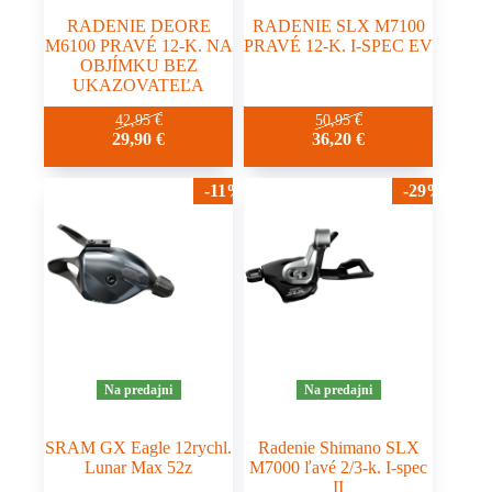
RADENIE DEORE
RADENIE SLX M7100
M6100 PRAVÉ 12-K. NA
PRAVÉ 12-K. I-SPEC EV
OBJÍMKU BEZ
UKAZOVATEĽA
42,95
€
50,95
€
29,90
€
36,20
€
-11%
-29%
Na predajni
Na predajni
SRAM GX Eagle 12rychl.
Radenie Shimano SLX
Lunar Max 52z
M7000 ľavé 2/3-k. I-spec
II