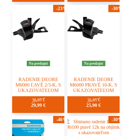
-23%
-30%
Na predajni
Na predajni
RADENIE DEORE
RADENIE DEORE
M6000 ĽAVÉ 2/3-K. S
M6000 PRAVÉ 10-K. S
UKAZOVATEĽOM
UKAZOVATEĽOM
38,95
€
36,95
€
29,99
€
25,90
€
-46%
-30%