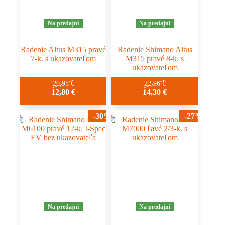
Na predajni
Na predajni
Radenie Altus M315 pravé
Radenie Shimano Altus
7-k. s ukazovateľom
M315 pravé 8-k. s
ukazovateľom
20,95
€
22,96
€
12,80
€
14,30
€
-30%
-27%
Na predajni
Na predajni