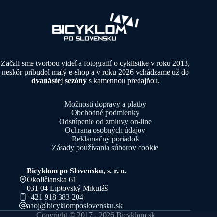
Začali sme tvorbou videí a fotografií o cyklistike v roku 2013,
neskôr pribudol malý e-shop a v roku 2026 vchádzame už do
dvanástej sezóny
s kamennou predajňou.
Možnosti dopravy a platby
Obchodné podmienky
Odstúpenie od zmluvy on-line
Ochrana osobných údajov
Reklamačný poriadok
Zásady používania súborov cookie
Bicyklom po Slovensku, s. r. o.
Okoličianska 61
031 04 Liptovský Mikuláš
+421 918 383 204
ahoj@bicyklomposlovensku.sk
Copyright © 2017 - 2026 Bicyklom.sk