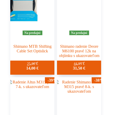
Na predajni
Na predajni
Shimano MTB Shifting
Shimano radenie Deore
Cable Set Optislick
M6100 pravé 12k na
objímku s ukazovateľom
25,90
€
44,95
€
14,00
€
31,50
€
-39%
-38%