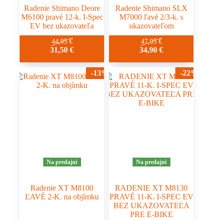
Radenie Shimano Deore
Radenie Shimano SLX
M6100 pravé 12-k. I-Spec
M7000 ľavé 2/3-k. s
EV bez ukazovateľa
ukazovateľom
44,95
€
47,95
€
31,50
€
34,90
€
-13%
-22%
Na predajni
Na predajni
Radenie XT M8100
RADENIE XT M8130
ĽAVÉ 2-K. na objímku
PRAVÉ 11-K. I-SPEC EV
BEZ UKAZOVATEĽA
PRE E-BIKE