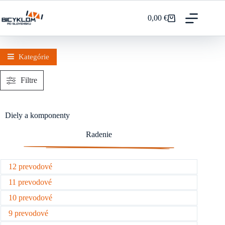
Prejsť
na
0,00
€
Nákupný
obsah
košík
Kategórie
Filtre
Diely a komponenty
Radenie
12 prevodové
11 prevodové
10 prevodové
9 prevodové