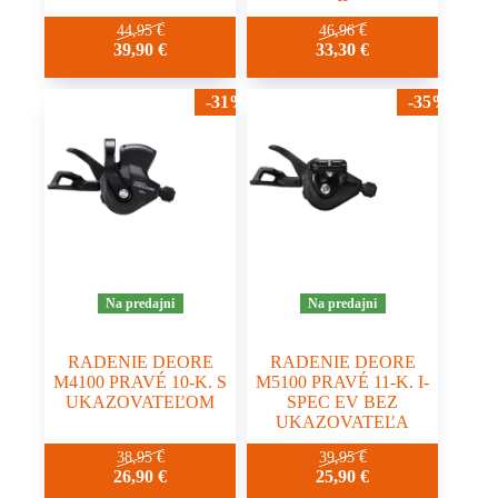
44,95
€
46,96
€
39,90
€
33,30
€
-31%
-35%
Na predajni
Na predajni
RADENIE DEORE
RADENIE DEORE
M4100 PRAVÉ 10-K. S
M5100 PRAVÉ 11-K. I-
UKAZOVATEĽOM
SPEC EV BEZ
UKAZOVATEĽA
38,95
€
39,95
€
26,90
€
25,90
€