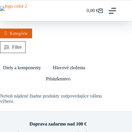
Prejsť
na
0,00
€
Nákupný
obsah
košík
Kategórie
Filtre
Diely a komponenty
/
Hlavové zloženia
Príslušenstvo
Neboli nájdené žiadne produkty zodpovedajúce vášmu
výberu.
Doprava zadarmo nad 100 €