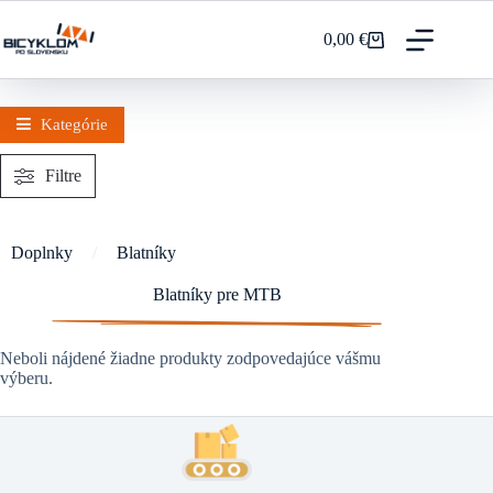
Prejsť
na
0,00
€
Nákupný
obsah
košík
Kategórie
Filtre
Doplnky
/
Blatníky
Blatníky pre MTB
Neboli nájdené žiadne produkty zodpovedajúce vášmu
výberu.