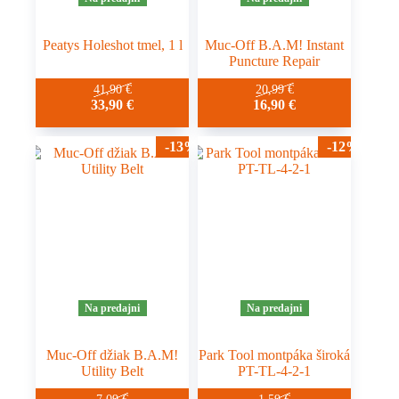
Peatys Holeshot tmel, 1 l
Muc-Off B.A.M! Instant
Puncture Repair
41,90
€
20,99
€
33,90
€
16,90
€
-13%
-12%
Na predajni
Na predajni
Muc-Off džiak B.A.M!
Park Tool montpáka široká
Utility Belt
PT-TL-4-2-1