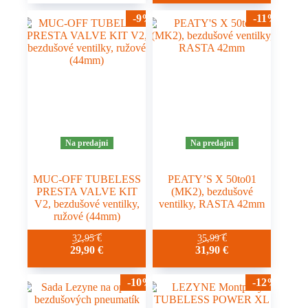
-9%
-11%
Na predajni
Na predajni
MUC-OFF TUBELESS
PEATY’S X 50to01
PRESTA VALVE KIT
(MK2), bezdušové
V2, bezdušové ventilky,
ventilky, RASTA 42mm
ružové (44mm)
32,95
€
35,99
€
29,90
€
31,90
€
-10%
-12%