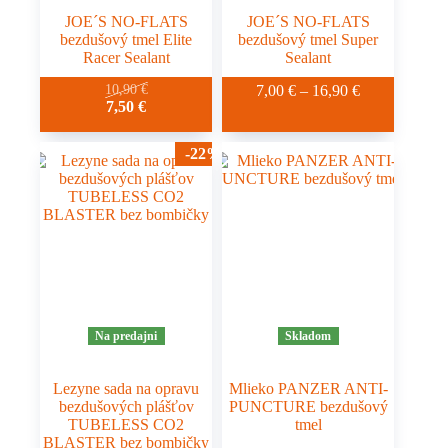
JOE´S NO-FLATS
JOE´S NO-FLATS
bezdušový tmel Elite
bezdušový tmel Super
Racer Sealant
Sealant
Tento
Tento
Price
10,90
€
7,00
€
–
16,90
€
Pôvodná
Aktuálna
7,50
€
produkt
produkt
range:
cena
cena
má
má
7,00 €
bola:
je:
viacero
viacero
through
-22%
10,90 €.
7,50 €.
variantov.
variantov.
16,90 €
Možnosti
Možnosti
si
si
môžete
môžete
vybrať
vybrať
na
na
stránke
stránke
produktu.
produktu.
Na predajni
Skladom
Lezyne sada na opravu
Mlieko PANZER ANTI-
bezdušových plášťov
PUNCTURE bezdušový
TUBELESS CO2
tmel
BLASTER bez bombičky