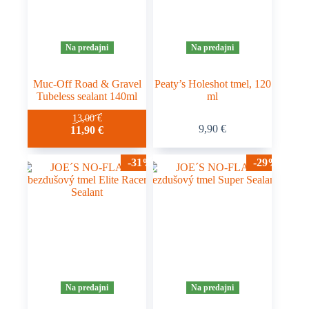
stránke
stránke
produktu.
produktu.
Na predajni
Na predajni
Muc-Off Road & Gravel
Peaty’s Holeshot tmel, 120
Tubeless sealant 140ml
ml
13,00
€
9,90
€
11,90
€
-31%
-29%
Na predajni
Na predajni