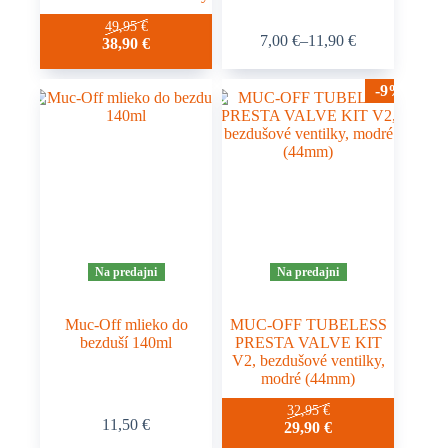
Tento
49,95
€
7,00
€
–
11,90
€
38,90
€
produkt
Price
má
range:
viacero
7,00 €
-9%
variantov.
through
Možnosti
11,90 €
si
môžete
vybrať
na
stránke
produktu.
Na predajni
Na predajni
Muc-Off mlieko do
MUC-OFF TUBELESS
bezduší 140ml
PRESTA VALVE KIT
V2, bezdušové ventilky,
modré (44mm)
32,95
€
11,50
€
29,90
€