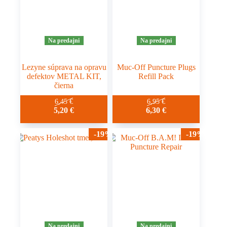
Na predajni
Na predajni
Lezyne súprava na opravu
Muc-Off Puncture Plugs
defektov METAL KIT,
Refill Pack
čierna
6,45
€
6,95
€
5,20
€
6,30
€
-19%
-19%
Na predajni
Na predajni