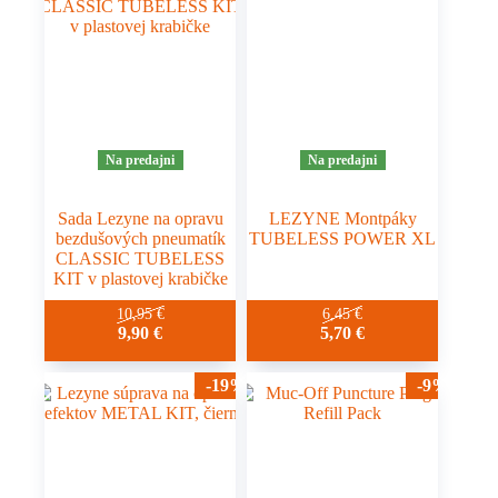
Na predajni
Na predajni
Sada Lezyne na opravu
LEZYNE Montpáky
bezdušových pneumatík
TUBELESS POWER XL
CLASSIC TUBELESS
KIT v plastovej krabičke
10,95
€
6,45
€
9,90
€
5,70
€
-19%
-9%