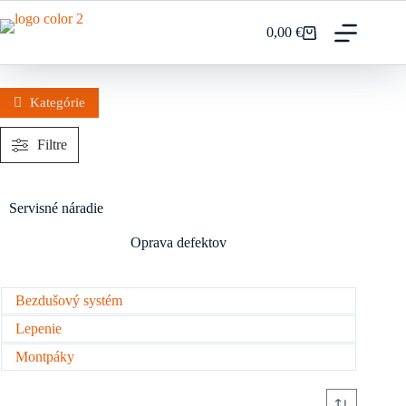
Prejsť
na
0,00
€
Nákupný
obsah
košík
Kategórie
Filtre
Servisné náradie
Oprava defektov
Bezdušový systém
Lepenie
Montpáky