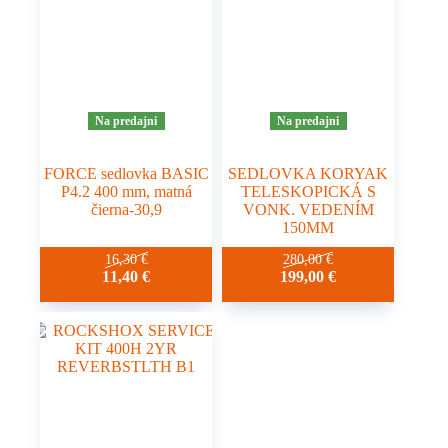
Na predajni
Na predajni
FORCE sedlovka BASIC
SEDLOVKA KORYAK
P4.2 400 mm, matná
TELESKOPICKÁ S
čierna-30,9
VONK. VEDENÍM
150MM
16,30
€
280,00
€
11,40
€
199,00
€