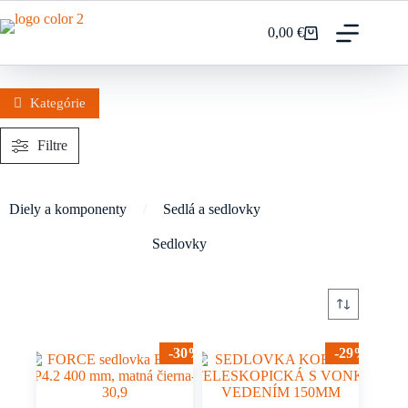
Prejsť
na
0,00
€
Nákupný
obsah
košík
Kategórie
Filtre
Diely a komponenty
/
Sedlá a sedlovky
Sedlovky
-30%
-29%