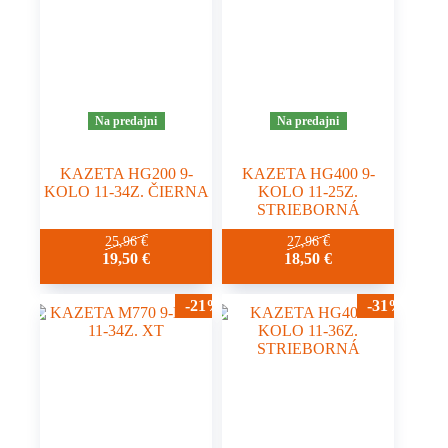
Na predajni
Na predajni
KAZETA HG200 9-
KAZETA HG400 9-
KOLO 11-34Z. ČIERNA
KOLO 11-25Z.
STRIEBORNÁ
25,96
€
27,96
€
19,50
€
18,50
€
-21%
-31%