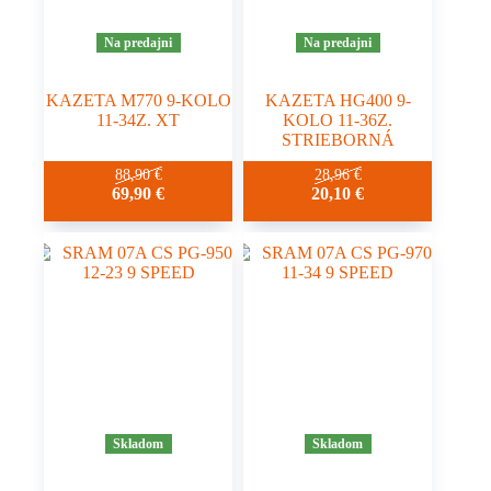
Na predajni
Na predajni
KAZETA M770 9-KOLO
KAZETA HG400 9-
11-34Z. XT
KOLO 11-36Z.
STRIEBORNÁ
88,90
€
28,96
€
69,90
€
20,10
€
Skladom
Skladom