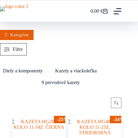
Prejsť
na
0,00
€
Nákupný
obsah
košík
Kategórie
Filtre
Diely a komponenty
/
Kazety a viackolečka
9 prevodové kazety
-25%
-34%