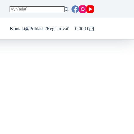
-13%
-7%
Kontakty
Prihlásiť/Registrovať
0,00
€
0
Nákupný
košík