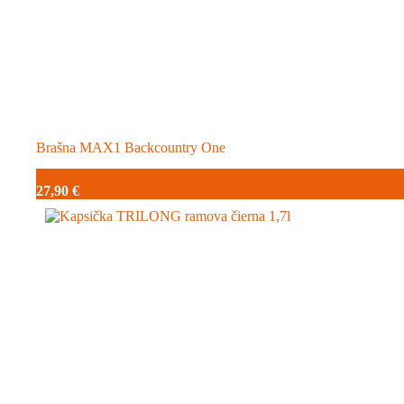
Brašna MAX1 Backcountry One
27,90
€