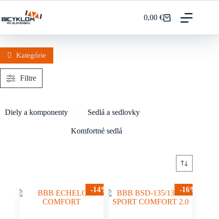
Prejsť
na
0,00
€
Nákupný
obsah
košík
Kategórie
Filtre
Diely a komponenty
/
Sedlá a sedlovky
Komfortné sedlá
-14%
-16%