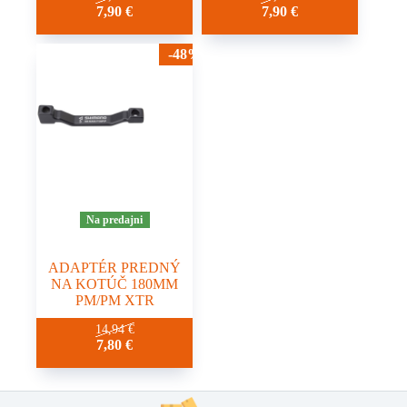
7,90
€
7,90
€
-48%
Na predajni
ADAPTÉR PREDNÝ
NA KOTÚČ 180MM
PM/PM XTR
14,94
€
7,80
€