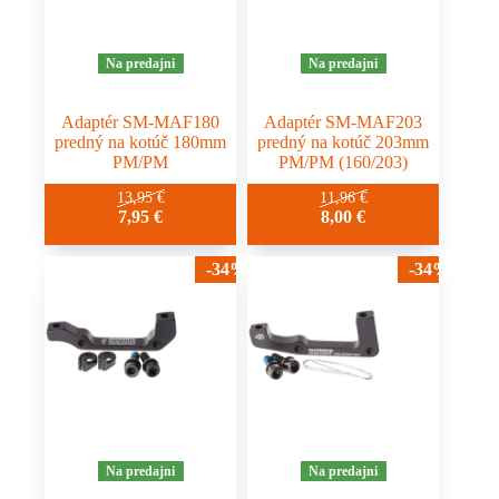
Na predajni
Na predajni
Adaptér SM-MAF180
Adaptér SM-MAF203
predný na kotúč 180mm
predný na kotúč 203mm
PM/PM
PM/PM (160/203)
13,95
€
11,96
€
7,95
€
8,00
€
-34%
-34%
Na predajni
Na predajni