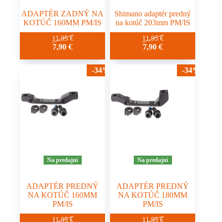
ADAPTÉR ZADNÝ NA
Shimano adaptér predný
KOTÚČ 160MM PM/IS
na kotúč 203mm PM/IS
11,95
€
11,95
€
7,90
€
7,90
€
-34%
-34%
Na predajni
Na predajni
ADAPTÉR PREDNÝ
ADAPTÉR PREDNÝ
NA KOTÚČ 160MM
NA KOTÚČ 180MM
PM/IS
PM/IS
11,95
€
11,95
€