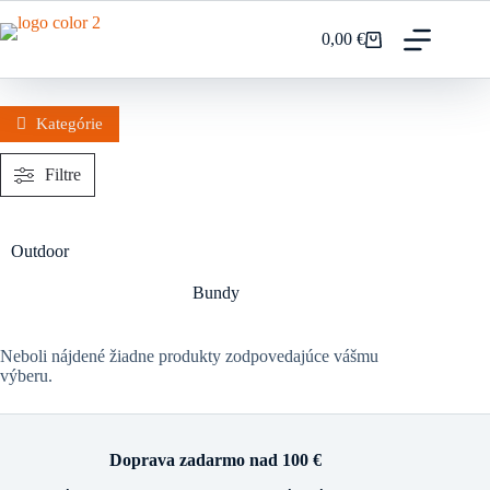
Prejsť
na
0,00
€
Nákupný
obsah
košík
Kategórie
Filtre
Outdoor
Bundy
Neboli nájdené žiadne produkty zodpovedajúce vášmu
výberu.
Doprava zadarmo nad 100 €