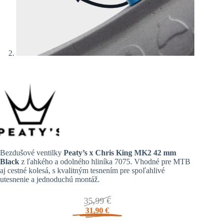
Bezdušové ventilky
Peaty’s x Chris King MK2 42 mm
Black
z ľahkého a odolného hliníka 7075. Vhodné pre MTB
aj cestné kolesá, s kvalitným tesnením pre spoľahlivé
utesnenie a jednoduchú montáž.
35,99
€
31,90
€