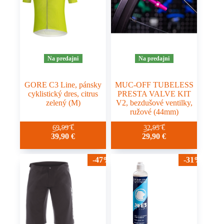
vybrať
na
stránke
produktu.
Na predajni
Na predajni
GORE C3 Line, pánsky
MUC-OFF TUBELESS
cyklistický dres, citrus
PRESTA VALVE KIT
zelený (M)
V2, bezdušové ventilky,
ružové (44mm)
69,99
€
32,95
€
39,90
€
29,90
€
-47%
-31%