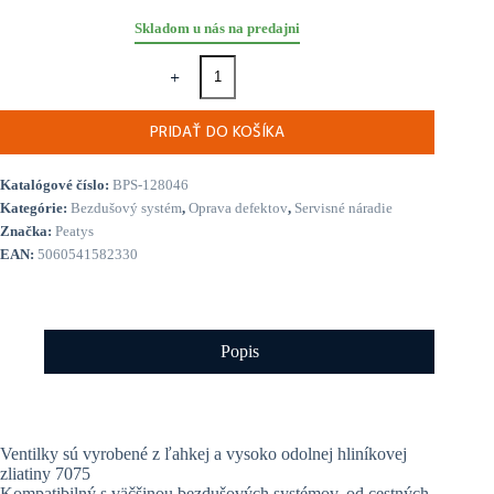
Skladom u nás na predajni
množstvo
Peaty’s
x
Chris
PRIDAŤ DO KOŠÍKA
King
MK2
Tubeless
Katalógové číslo:
BPS-128046
Valves
Kategórie:
Bezdušový systém
,
Oprava defektov
,
Servisné náradie
42mm
Značka:
Peatys
Black
(Presta)
EAN:
5060541582330
Popis
Ventilky sú vyrobené z ľahkej a vysoko odolnej hliníkovej
zliatiny 7075
Kompatibilný s väčšinou bezdušových systémov, od cestných,