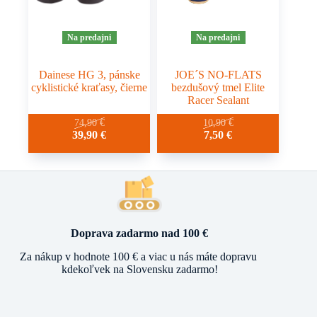
Na predajni
Na predajni
Dainese HG 3, pánske
JOE´S NO-FLATS
cyklistické kraťasy, čierne
bezdušový tmel Elite
Racer Sealant
Tento
Tento
74,90
€
10,90
€
Pôvodná
Aktuálna
Pôvodná
Aktuálna
39,90
€
7,50
€
produkt
produkt
cena
cena
cena
cena
má
má
bola:
je:
bola:
je:
viacero
viacero
74,90 €.
39,90 €.
10,90 €.
7,50 €.
variantov.
variantov.
Možnosti
Možnosti
si
si
môžete
môžete
vybrať
vybrať
Doprava zadarmo nad 100 €
na
na
stránke
stránke
Za nákup v hodnote 100 € a viac u nás máte dopravu
produktu.
produktu.
kdekoľvek na Slovensku zadarmo!