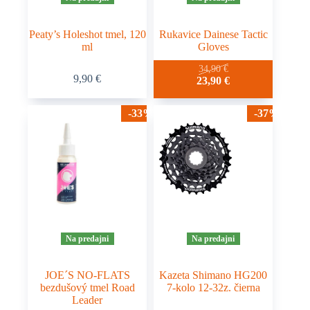
Peaty’s Holeshot tmel, 120
Rukavice Dainese Tactic
ml
Gloves
Tento
34,90
€
9,90
€
Pôvodná
Aktuálna
23,90
€
produkt
cena
cena
má
bola:
je:
viacero
-33%
-37%
34,90 €.
23,90 €.
variantov.
Možnosti
si
môžete
vybrať
na
stránke
produktu.
Na predajni
Na predajni
JOE´S NO-FLATS
Kazeta Shimano HG200
bezdušový tmel Road
7-kolo 12-32z. čierna
Leader