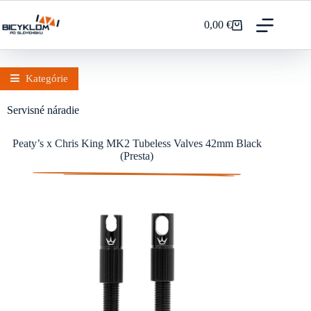
Prejsť
na
0,00
€
Nákupný
obsah
košík
Kategórie
Servisné náradie
Peaty’s x Chris King MK2 Tubeless Valves 42mm Black
(Presta)