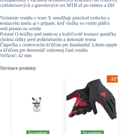
cyklokrosových a gravelových cez MTB až po enduro a DH
Vyústenie ventilu v tvare X umožňuje priechod vzduchu a
tesniaceho tmelu aj v prípade, keď vložka vo vnútri plášťa
sedí priamo na ventile
Poistné O-krúžky pod maticou a kužeľovité tesniace gumičky
chránia ráfiky pred poškriabaním a dokonale tesnia
Čiapočka s centrovacím kľúčom pre štandardné 3,4mm nipple
a kľúčom pre demontáž vnútornej časti ventilu
Veľkosť: 42 mm
Súvisiace produkty
-32%
Na predajni
Na predajni