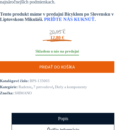
najnáročnejších podmienkach.
Tento produkt máme v predajni Bicyklom po Slovensku v
Liptovskom Mikuláši.
PRÍĎTE NÁS KUKNÚŤ.
20,95
€
12,80
€
Skladom u nás na predajni
PRIDAŤ DO KOŠÍKA
Katalógové číslo:
BPS-135003
Kategórie:
Radenie
,
7 prevodové
,
Diely a komponenty
Značka:
SHIMANO
Popis
Ďalšie informácie