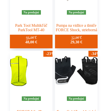
produktu.
Na predajni
Na predajni
Park Tool Multikľúč
Pumpa na vidlice a tlmiče
ParkTool MT-40
FORCE Shock, strieborná
66,00
€
32,90
€
48,00
€
29,30
€
-23%
-34%
Na predajni
Na predajni