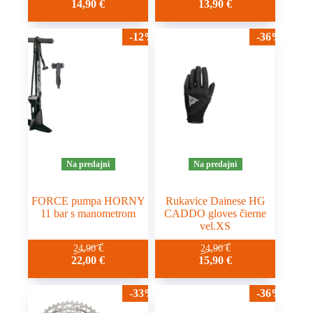
14,90
€
13,90
€
-12%
-36%
Na predajni
Na predajni
FORCE pumpa HORNY
Rukavice Dainese HG
11 bar s manometrom
CADDO gloves čierne
vel.XS
24,90
€
24,90
€
22,00
€
15,90
€
-33%
-36%