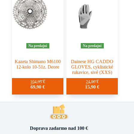
Na predajni
Na predajni
Kazeta Shimano M6100
Dainese HG CADDO
12-kolo 10-51z. Deore
GLOVES, cyklistické
rukavice, sivé (XXS)
104,95
€
24,90
€
69,90
€
15,90
€
Doprava zadarmo nad 100 €