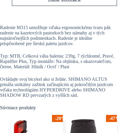
Radenie M315 umožňuje vďaka ergonomickému tvaru pák
radenie na kazetových pastorkoch bez námahy aj v tých
najnáročnejších podmienkach. Radenie je ideálne
prispôsobené pre širokú paletu jazdcov.
Typ: MTB, Celková váha balenia: 239g, 7 rýchlostné, Pravé,
Rapidfire Plus, Typ montáže: Na objímku, s ukazovateľom,
čierne, Materiál: Hliník / Oceľ / Plast
Ovládajte svoj bicykel ako si želáte. SHIMANO ALTUS
prináša unikátny zažitok začínajúcim aj pokročilým jazdcom
vďaka technológiám HYPERDRIVE alebo SHIMANO
SHADOW RD prevzatých z vyšších sád.
Súvisiace produkty
-20%
-47%