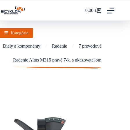
Prejsť
na
0,00
€
Nákupný
obsah
košík
Kategórie
Diely a komponenty
/
Radenie
/
7 prevodové
Radenie Altus M315 pravé 7-k. s ukazovateľom