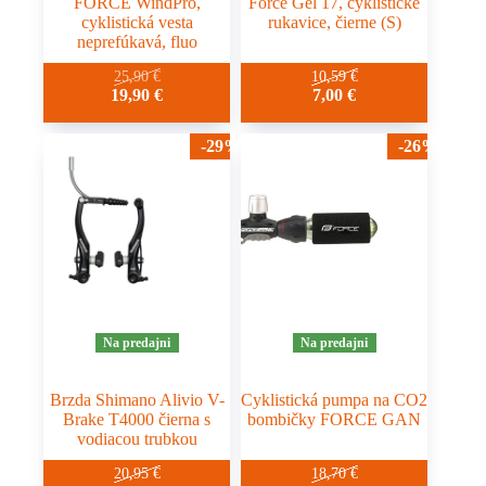
FORCE WindPro,
Force Gel 17, cyklistické
cyklistická vesta
rukavice, čierne (S)
neprefúkavá, fluo
Tento
25,90
€
10,59
€
Pôvodná
Aktuálna
19,90
€
7,00
€
produkt
cena
cena
má
bola:
je:
viacero
-29%
-26%
25,90 €.
19,90 €.
variantov.
Možnosti
si
môžete
vybrať
na
stránke
produktu.
Na predajni
Na predajni
Brzda Shimano Alivio V-
Cyklistická pumpa na CO2
Brake T4000 čierna s
bombičky FORCE GAN
vodiacou trubkou
20,95
€
18,70
€