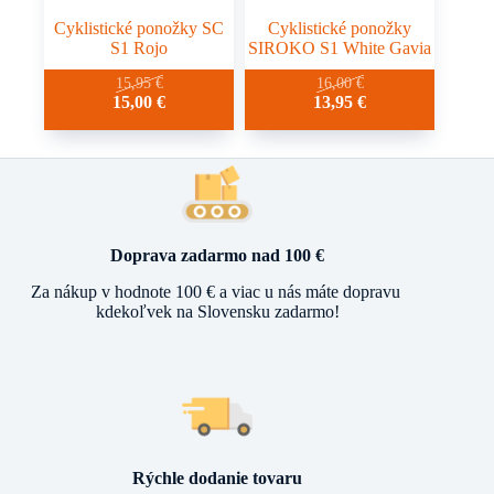
Cyklistické ponožky SC
Cyklistické ponožky
S1 Rojo
SIROKO S1 White Gavia
Tento
Tento
15,95
€
16,00
€
Pôvodná
Aktuálna
Pôvodná
Aktuálna
15,00
€
13,95
€
produkt
produkt
cena
cena
cena
cena
má
má
bola:
je:
bola:
je:
viacero
viacero
15,95 €.
15,00 €.
16,00 €.
13,95 €.
variantov.
variantov.
Možnosti
Možnosti
si
si
môžete
môžete
vybrať
vybrať
Doprava zadarmo nad 100 €
na
na
stránke
stránke
Za nákup v hodnote 100 € a viac u nás máte dopravu
produktu.
produktu.
kdekoľvek na Slovensku zadarmo!
Rýchle dodanie tovaru