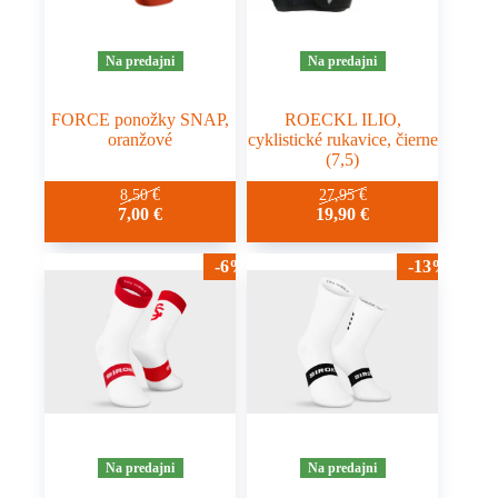
produktu.
Na predajni
Na predajni
FORCE ponožky SNAP,
ROECKL ILIO,
oranžové
cyklistické rukavice, čierne
(7,5)
8,50
€
27,95
€
7,00
€
19,90
€
-6%
-13%
Na predajni
Na predajni