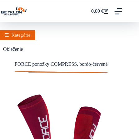
Prejsť
na
0,00
€
Nákupný
obsah
košík
Kategórie
Oblečenie
FORCE ponožky COMPRESS, bordó-červené