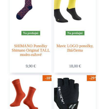
môžete
vybrať
na
stránke
produktu.
Na predajni
Na predajni
SHIMANO Ponožky
Mavic LOGO ponožky,
Shimano Original TALL
žltá/čierna
modro-ružové
Tento
9,90
€
18,00
€
produkt
má
viacero
-18%
-29%
variantov.
Možnosti
si
môžete
vybrať
na
stránke