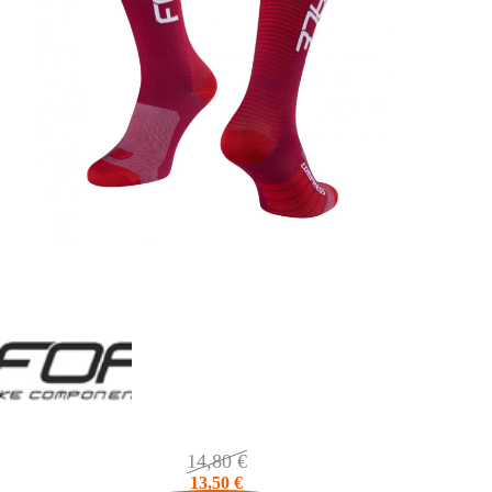
14,80
€
13,50
€