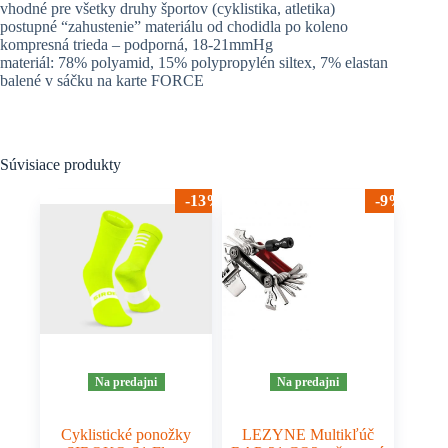
vhodné pre všetky druhy športov (cyklistika, atletika)
postupné “zahustenie” materiálu od chodidla po koleno
kompresná trieda – podporná, 18-21mmHg
materiál: 78% polyamid, 15% polypropylén siltex, 7% elastan
balené v sáčku na karte FORCE
Súvisiace produkty
-13%
-9%
Na predajni
Na predajni
Cyklistické ponožky
LEZYNE Multikľúč