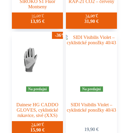
SIROKO S1 Fluor
RAP-21 CO2 – červený
Montseny
Tento
16,00
€
34,90
€
Pôvodná
Aktuálna
13,95
€
31,90
€
produkt
cena
cena
má
bola:
je:
viacero
-36%
16,00 €.
13,95 €.
variantov.
Možnosti
si
môžete
vybrať
na
stránke
produktu.
Na predajni
Na predajni
Dainese HG CADDO
SIDI Visibilis Violet –
GLOVES, cyklistické
cyklistické ponožky 40/43
rukavice, sivé (XXS)
24,90
€
19,90
€
15,90
€