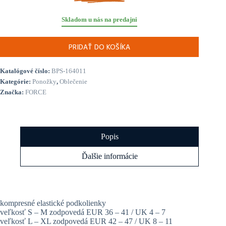
Skladom u nás na predajni
PRIDAŤ DO KOŠÍKA
Katalógové číslo:
BPS-164011
Kategórie:
Ponožky
,
Oblečenie
Značka:
FORCE
Popis
Ďalšie informácie
kompresné elastické podkolienky
veľkosť S – M zodpovedá EUR 36 – 41 / UK 4 – 7
veľkosť L – XL zodpovedá EUR 42 – 47 / UK 8 – 11