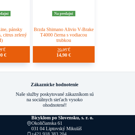
dajni
Na predajni
ne, pánsky
Brzda Shimano Alivio V-Brake
, citrus zelený
T4000 čierna s vodiacou
M)
trubkou
99
€
20,95
€
90
€
14,90
€
Zákaznícke hodnotenie
Naše služby poskytované zákazníkom sú
na sociálnych sieťach vysoko
ohodnotené!
Bicyklom po Slovensku, s. r. o.
Okoličianska 61
031 04 Liptovský Mikuláš
+421 918 383 204