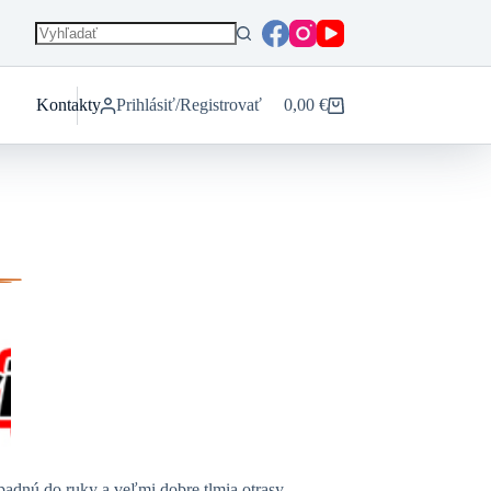
Kontakty
Prihlásiť/Registrovať
0,00
€
Nákupný
košík
padnú do ruky a veľmi dobre tlmia otrasy.