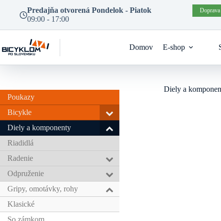
Prejsť
Predajňa otvorená Pondelok - Piatok
Doprava
na
09:00 - 17:00
obsah
Domov
E-shop
Diely a komponen
Poukazy
Bicykle
Diely a komponenty
Riadidlá
Radenie
Odpruženie
Gripy, omotávky, rohy
Klasické
So zámkom