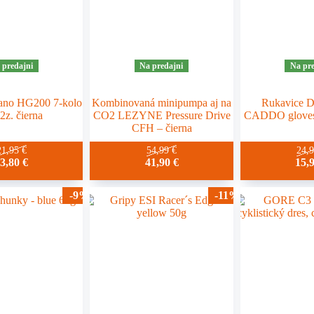
 predajni
Na predajni
Na pre
ano HG200 7-kolo
Kombinovaná minipumpa aj na
Rukavice 
2z. čierna
CO2 LEZYNE Pressure Drive
CADDO gloves 
CFH – čierna
21,95
€
54,99
€
24,
13,80
€
41,90
€
15,
-9%
-11%