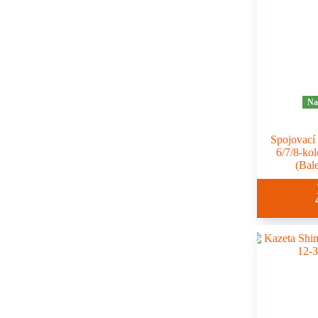
Na
Spojovací 
6/7/8-ko
(Bal