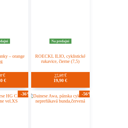
dajni
Na predajni
unky – orange
ROECKL ILIO, cyklistické
0g
rukavice, čierne (7,5)
90
€
27,95
€
20
€
19,90
€
-36%
-56%