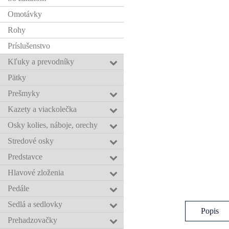
Omotávky
Rohy
Príslušenstvo
Kľuky a prevodníky
Pätky
Prešmyky
Kazety a viackolečka
Osky kolies, náboje, orechy
Stredové osky
Predstavce
Hlavové zloženia
Pedále
Sedlá a sedlovky
Popis
Prehadzovačky