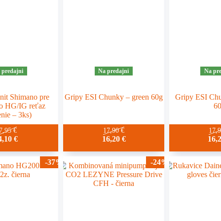
 predajni
Na predajni
Na pre
nit Shimano pre
Gripy ESI Chunky – green 60g
Gripy ESI Ch
lo HG/IG reťaz
6
enie – 3ks)
7,95
€
17,90
€
17,
4,10
€
16,20
€
16,
-37%
-24%