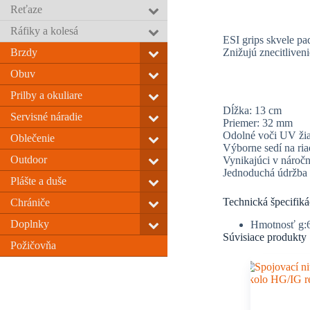
Reťaze
Ráfiky a kolesá
ESI grips skvele pa
Brzdy
Znižujú znecitlive
Obuv
Prilby a okuliare
Dĺžka: 13 cm
Servisné náradie
Priemer: 32 mm
Odolné voči UV žiar
Oblečenie
Výborne sedí na ria
Outdoor
Vynikajúci v nároč
Jednoduchá údržba
Plášte a duše
Technická špecifiká
Chrániče
Doplnky
Hmotnosť g:
Súvisiace produkty
Požičovňa