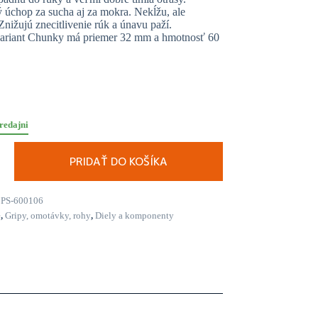
 úchop za sucha aj za mokra. Nekĺžu, ale
Znižujú znecitlivenie rúk a únavu paží.
variant Chunky má priemer 32 mm a hmotnosť 60
redajni
PRIDAŤ DO KOŠÍKA
PS-600106
é
,
Gripy, omotávky, rohy
,
Diely a komponenty