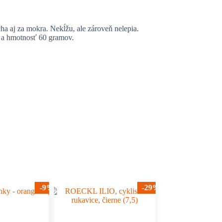
ha aj za mokra. Nekĺžu, ale zároveň nelepia.
m a hmotnosť 60 gramov.
-9%
-29%