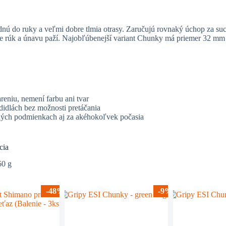
dnú do ruky a veľmi dobre tlmia otrasy. Zaručujú rovnaký úchop za suc
nie rúk a únavu paží. Najobľúbenejší variant Chunky má priemer 32 m
eniu, nemení farbu ani tvar
didlách bez možnosti pretáčania
ných podmienkach aj za akéhokoľvek počasia
cia
60 g
-48%
-9%