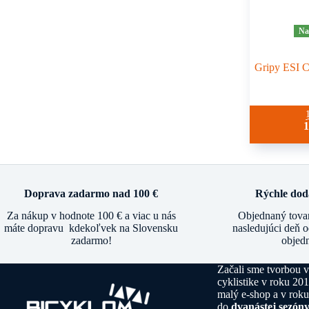
Na
Gripy ESI C
Doprava zadarmo nad 100 €
Rýchle dod
Za nákup v hodnote 100 € a viac u nás
Objednaný tova
máte dopravu kdekoľvek na Slovensku
nasledujúci deň o
zadarmo!
objed
Začali sme tvorbou vi
cyklistike v roku 20
malý e-shop a v rok
do
dvanástej sezón