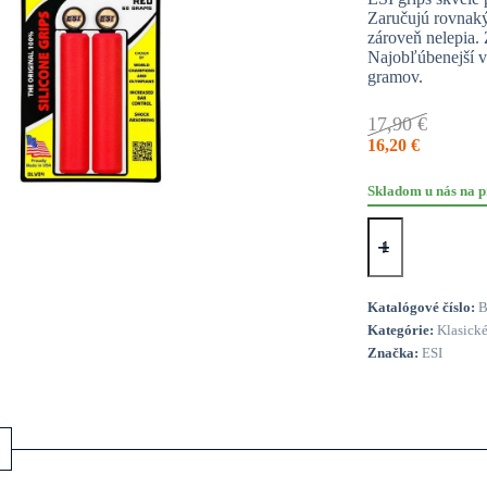
Zaručujú rovnaký
zároveň nelepia. 
Najobľúbenejší 
gramov.
17,90
€
16,20
€
Skladom u nás na p
množstvo
Gripy
ESI
Chunky
-
Katalógové číslo:
B
red
Kategórie:
Klasick
60g
Značka:
ESI