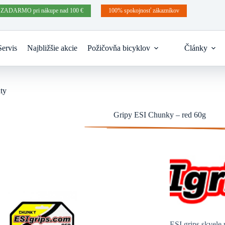
 ZADARMO pri nákupe nad 100 €
100% spokojnosť zákazníkov
Servis
Najbližšie akcie
Požičovňa bicyklov
Články
ty
Gripy ESI Chunky – red 60g
ESI grips skvele 