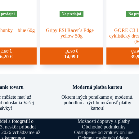
 predajni
Na predajni
Na pre
hunky – blue 60g
Gripy ESI Racer´s Edge –
GORE C3 Li
yellow 50g
cyklistický dres
(
17,90
€
16,90
€
69,
16,20
€
14,99
€
39,
anie tovaru
Moderná platba kartou
r môžete mať už
Okrem iných ponúkame aj modernú,
d odoslania Vašej
pohodlnú a rýchlu možnosť platby
návky!
kartou!
deí a fotografií o
Možnosti dopravy a platby
13, neskôr pribudol
Obchodné podmienky
u 2026 vchádzame už
Odstúpenie od zmluvy on-line
y
s kamennou
Ochrana osobných údajov