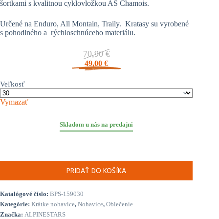
šortkami s kvalitnou cyklovložkou AS Chamois.
Určené na Enduro, All Montain, Traily. Kratasy su vyrobené
s pohodlného a rýchloschnúceho materiálu.
70,90
€
Pôvodná
49,00
€
cena
Aktuálna
bola:
cena
Veľkosť
70,90 €.
je:
49,00 €.
Vymazať
Skladom u nás na predajni
množstvo
ALPINESTARS
DROP
4.0
PRIDAŤ DO KOŠÍKA
BRIGHT,
pánske
cyklistické
Katalógové číslo:
BPS-159030
kraťasy
Kategórie:
Krátke nohavice
,
Nohavice
,
Oblečenie
s
Značka:
vložkou,
ALPINESTARS