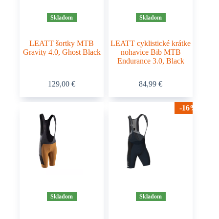
Skladom
Skladom
LEATT šortky MTB
LEATT cyklistické krátke
Gravity 4.0, Ghost Black
nohavice Bib MTB
Endurance 3.0, Black
Tento
Tento
129,00
€
84,99
€
produkt
produkt
má
má
viacero
viacero
-16%
variantov.
variantov.
Možnosti
Možnosti
si
si
môžete
môžete
vybrať
vybrať
na
na
stránke
stránke
produktu.
produktu.
Skladom
Skladom