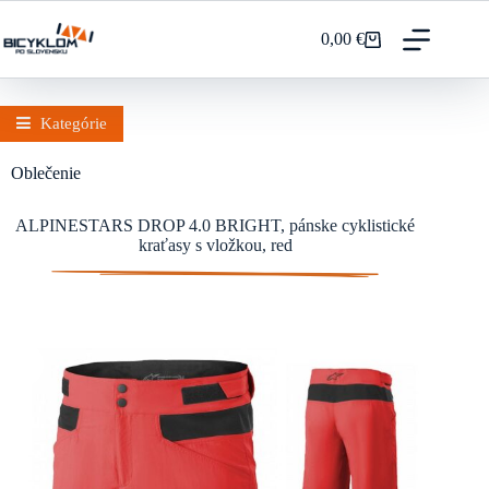
Prejsť
na
0,00
€
Nákupný
obsah
košík
Kategórie
Oblečenie
ALPINESTARS DROP 4.0 BRIGHT, pánske cyklistické
kraťasy s vložkou, red