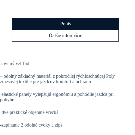
red
Popis
Ďalšie informácie
-civilný vzhľad
– odolný základný materiál z pokročilej rýchloschnúcej Poly
zmesovej textílie pre jazdcov komfort a ochranu
-elastické panely vylepšujú ergonómiu a pohodlie jazdca pri
pohybe
-dve praktické objemné vrecká
-zapínanie 2 odolné cvoky a zips