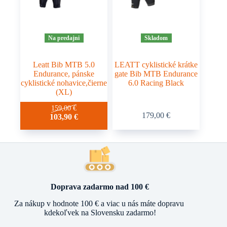
stránke
produktu.
Na predajni
Skladom
Leatt Bib MTB 5.0
LEATT cyklistické krátke
Endurance, pánske
gate Bib MTB Endurance
cyklistické nohavice,čierne
6.0 Racing Black
(XL)
Tento
159,00
€
179,00
€
103,90
€
produkt
má
viacero
variantov.
Možnosti
si
môžete
vybrať
Doprava zadarmo nad 100 €
na
stránke
Za nákup v hodnote 100 € a viac u nás máte dopravu
produktu.
kdekoľvek na Slovensku zadarmo!