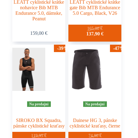
LEATT cyklistické krátke
LEATT cyklistické krátke
nohavice Bib MTB
gate Bib MTB Endurance
Endurance 5.0, dámske,
5.0 Cargo, Black, V26
Peanut
Tento
Tento
165,00
€
159,00
€
Pôvodná
Aktuálna
137,90
€
produkt
produkt
cena
cena
má
má
bola:
je:
viacero
viacero
-39%
-47%
165,00 €.
137,90 €.
variantov.
variantov.
Možnosti
Možnosti
si
si
môžete
môžete
vybrať
vybrať
na
na
stránke
stránke
produktu.
produktu.
Na predajni
Na predajni
SIROKO BX Squadra,
Dainese HG 3, pánske
pánske cyklistické kraťasy
cyklistické kraťasy, čierne
Tento
Tento
119,95
€
74,90
€