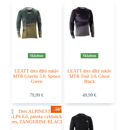
viacero
viacero
variantov.
variantov.
Možnosti
Možnosti
si
si
môžete
môžete
vybrať
vybrať
na
na
stránke
stránke
produktu.
produktu.
Skladom
Skladom
LEATT dres dlhý rukáv
LEATT dres dlhý rukáv
MTB Gravity 5.0, Spruce
MTB Trail 3.0, Ghost
Green
Black
Tento
Tento
79,99
€
49,99
€
produkt
produkt
má
má
viacero
viacero
-50%
variantov.
variantov.
Možnosti
Možnosti
si
si
môžete
môžete