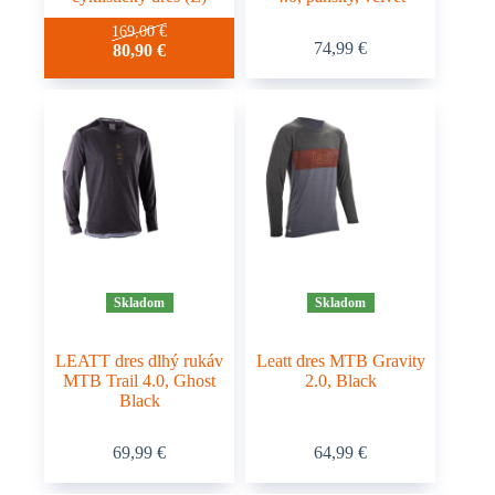
Tento
169,00
€
74,99
€
80,90
€
produkt
má
viacero
variantov.
Možnosti
si
môžete
vybrať
na
stránke
produktu.
Skladom
Skladom
LEATT dres dlhý rukáv
Leatt dres MTB Gravity
MTB Trail 4.0, Ghost
2.0, Black
Black
Tento
Tento
69,99
€
64,99
€
produkt
produkt
má
má