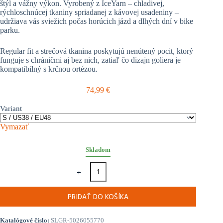
štýl a vážny výkon. Vyrobený z IceYarn – chladivej,
rýchloschnúcej tkaniny spriadanej z kávovej usadeniny –
udržiava vás sviežich počas horúcich jázd a dlhých dní v bike
parku.
Regular fit a strečová tkanina poskytujú nenútený pocit, ktorý
funguje s chráničmi aj bez nich, zatiaľ čo dizajn goliera je
kompatibilný s krčnou ortézou.
74,99
€
Variant
Vymazať
Skladom
množstvo
LEATT
dres
dlhý
PRIDAŤ DO KOŠÍKA
rukáv
MTB
Gravity
Katalógové číslo:
SLGR-5026055770