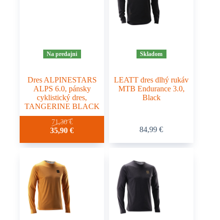
vybrať
vybrať
na
na
stránke
stránke
produktu.
produktu.
Na predajni
Skladom
Dres ALPINESTARS
LEATT dres dlhý rukáv
ALPS 6.0, pánsky
MTB Endurance 3.0,
cyklistický dres,
Black
TANGERINE BLACK
Tento
Tento
71,30
€
84,99
€
Pôvodná
Aktuálna
35,90
€
produkt
produkt
cena
cena
má
má
bola:
je:
viacero
viacero
71,30 €.
35,90 €.
variantov.
variantov.
Možnosti
Možnosti
si
si
môžete
môžete
vybrať
vybrať
na
na
stránke
stránke
produktu.
produktu.