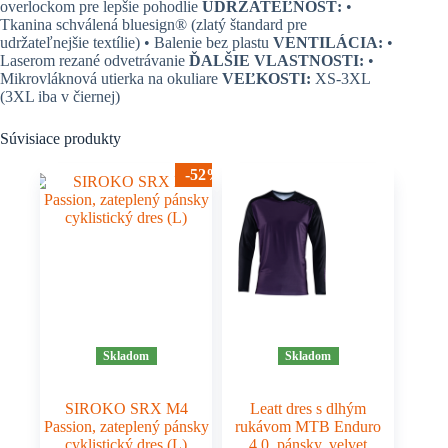
overlockom pre lepšie pohodlie
UDRŽATEĽNOSŤ:
•
Tkanina schválená bluesign® (zlatý štandard pre
udržateľnejšie textílie) • Balenie bez plastu
VENTILÁCIA:
•
Laserom rezané odvetrávanie
ĎALŠIE VLASTNOSTI:
•
Mikrovláknová utierka na okuliare
VEĽKOSTI:
XS-3XL
(3XL iba v čiernej)
Súvisiace produkty
-52%
Skladom
Skladom
SIROKO SRX M4
Leatt dres s dlhým
Passion, zateplený pánsky
rukávom MTB Enduro
cyklistický dres (L)
4.0, pánsky, velvet