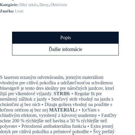
4.0,
Kategórie:
Dlhý rukáv
,
Dresy
,
Oblečenie
Stripe
Značka:
Leatt
Black
Popis
Ďalšie informácie
S laserom rezaným odvetrávaním, jemným materiálom
vhodným pre citlivú pokožku a udržateľnosťou schválenou
bluesign® je tento dres ideálny pre náročných jazdcov, ktorí
žijú pre víkendové výjazdy.
STRIH:
• Regular fit pre
nenútený zážitok z jazdy • Strečový strih vhodný na jazdu s
chráničmi aj bez nich • Dizajn goliera vhodný na použitie s
krčnou ortézou aj bez nej
MATERIÁL:
• IceYarn s
chladivým efektom, vyrobený z kávovej usadeniny • FastDry
schne 200 % rýchlejšie než bavlna a 50 % rýchlejšie než
polyester • Prirodzená antibakteriálna funkcia • Extra jemný
dotyk pre citlivú pokožku a prémiové pohodlie • Švy prešitý