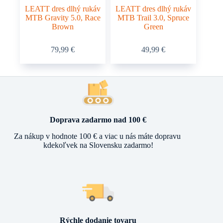
LEATT dres dlhý rukáv
LEATT dres dlhý rukáv
MTB Gravity 5.0, Race
MTB Trail 3.0, Spruce
Brown
Green
Tento
Tento
79,99
€
49,99
€
produkt
produkt
má
má
viacero
viacero
variantov.
variantov.
Možnosti
Možnosti
si
si
môžete
môžete
vybrať
vybrať
Doprava zadarmo nad 100 €
na
na
stránke
stránke
Za nákup v hodnote 100 € a viac u nás máte dopravu
produktu.
produktu.
kdekoľvek na Slovensku zadarmo!
Rýchle dodanie tovaru