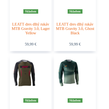
Skladom
Skladom
LEATT dres dlhý rukáv
LEATT dres dlhý rukáv
MTB Gravity 3.0, Lager
MTB Gravity 3.0, Ghost
Yellow
Black
Tento
Tento
59,99
€
59,99
€
produkt
produkt
má
má
viacero
viacero
variantov.
variantov.
Možnosti
Možnosti
si
si
môžete
môžete
vybrať
vybrať
na
na
stránke
stránke
produktu.
produktu.
Skladom
Skladom