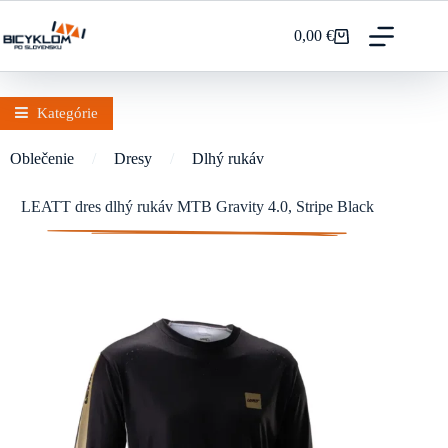
Prejsť
na
0,00
€
Nákupný
obsah
košík
Kategórie
Oblečenie
/
Dresy
/
Dlhý rukáv
LEATT dres dlhý rukáv MTB Gravity 4.0, Stripe Black