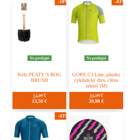
-10%
-43%
Na predajni
Na predajni
Kefa PEATY’S BOG
GORE C3 Line, pánsky
BRUSH
cyklistický dres, citrus
zelený (M)
14,99
€
69,99
€
13,50
€
39,90
€
-43%