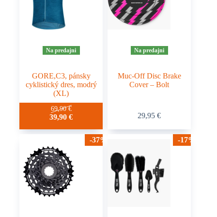
Na predajni
Na predajni
GORE,C3, pánsky
Muc-Off Disc Brake
cyklistický dres, modrý
Cover – Bolt
(XL)
69,90
€
29,95
€
39,90
€
-37%
-17%