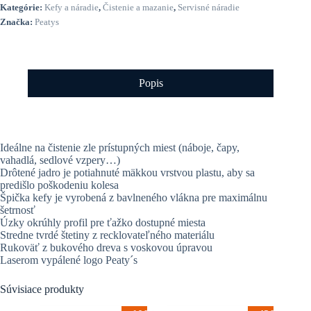
Kategórie:
Kefy a náradie
,
Čistenie a mazanie
,
Servisné náradie
Značka:
Peatys
Popis
Ideálne na čistenie zle prístupných miest (náboje, čapy,
vahadlá, sedlové vzpery…)
Drôtené jadro je potiahnuté mäkkou vrstvou plastu, aby sa
predišlo poškodeniu kolesa
Špička kefy je vyrobená z bavlneného vlákna pre maximálnu
šetrnosť
Úzky okrúhly profil pre ťažko dostupné miesta
Stredne tvrdé štetiny z recklovateľného materiálu
Rukoväť z bukového dreva s voskovou úpravou
Laserom vypálené logo Peaty´s
Súvisiace produkty