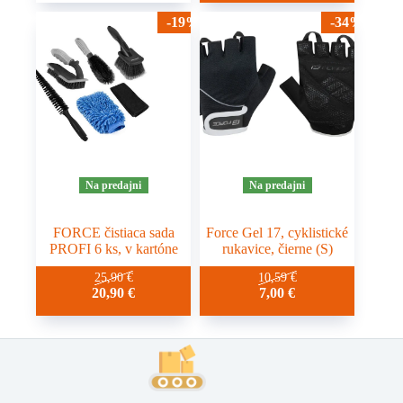
-19%
-34%
Na predajni
Na predajni
FORCE čistiaca sada
Force Gel 17, cyklistické
PROFI 6 ks, v kartóne
rukavice, čierne (S)
25,90
€
10,59
€
20,90
€
7,00
€