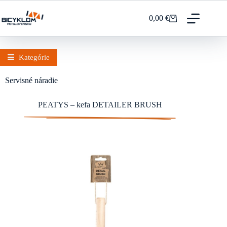
Prejsť
na
0,00
€
Nákupný
obsah
košík
Kategórie
Servisné náradie
PEATYS – kefa DETAILER BRUSH