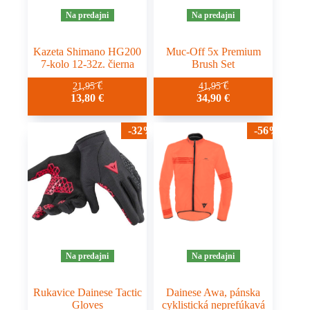
Na predajni
Na predajni
Kazeta Shimano HG200
Muc-Off 5x Premium
7-kolo 12-32z. čierna
Brush Set
21,95
€
41,95
€
13,80
€
34,90
€
-32%
-56%
Na predajni
Na predajni
Rukavice Dainese Tactic
Dainese Awa, pánska
Gloves
cyklistická neprefúkavá