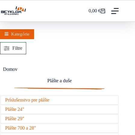
Prejsť
na
0,00
€
Nákupný
obsah
košík
Kategórie
Filtre
Domov
Plášte a duše
Príslušenstvo pre plášte
Plášte 24"
Plášte 29"
Plášte 700 a 28"