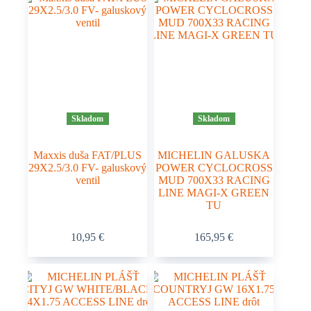
Skladom
Skladom
Maxxis duša FAT/PLUS
MICHELIN GALUSKA
29X2.5/3.0 FV- galuskový
POWER CYCLOCROSS
ventil
MUD 700X33 RACING
LINE MAGI-X GREEN
TU
Tento
10,95
€
165,95
€
produkt
má
viacero
variantov.
Možnosti
si