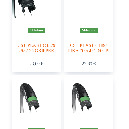
Skladom
Skladom
CST PLÁŠŤ C1879
CST PLÁŠŤ C1894
29×2.25 GRIPPER
PIKA 700x42C 60TPI
23,09
€
23,89
€