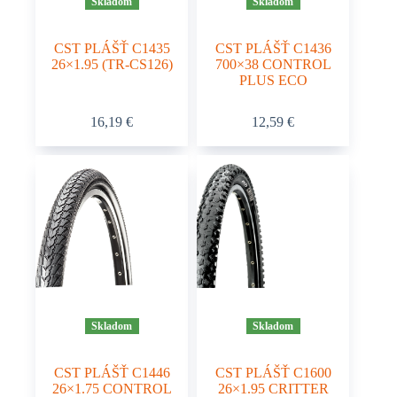
Skladom
Skladom
CST PLÁŠŤ C1435
CST PLÁŠŤ C1436
26×1.95 (TR-CS126)
700×38 CONTROL
PLUS ECO
16,19
€
12,59
€
Skladom
Skladom
CST PLÁŠŤ C1446
CST PLÁŠŤ C1600
26×1.75 CONTROL
26×1.95 CRITTER