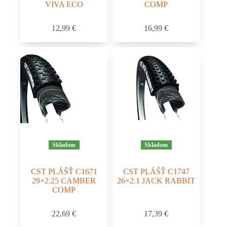
VIVA ECO
COMP
12,99
€
16,99
€
Skladom
Skladom
CST PLÁŠŤ C1671
CST PLÁŠŤ C1747
29×2.25 CAMBER
26×2.1 JACK RABBIT
COMP
22,69
€
17,39
€