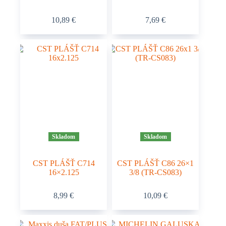
10,89
€
7,69
€
Skladom
Skladom
CST PLÁŠŤ C714
CST PLÁŠŤ C86 26×1
16×2.125
3/8 (TR-CS083)
8,99
€
10,09
€