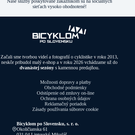
Naše služby poskytované zákazníkom sú na sociálnych
sieťach vysoko ohodnotené!
Začali sme tvorbou videí a fotografií o cyklistike v roku 2013,
neskôr pribudol malý e-shop a v roku 2026 vchádzame už do
dvanástej sezóny
s kamennou predajňou.
Možnosti dopravy a platby
Obchodné podmienky
Odstúpenie od zmluvy on-line
Ochrana osobných údajov
Reklamačný poriadok
Zásady používania súborov cookie
Bicyklom po Slovensku, s. r. o.
Okoličianska 61
031 04 Liptovský Mikuláš