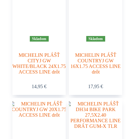
môžete
vybrať
na
stránke
produktu.
Skladom
Skladom
MICHELIN PLÁŠŤ
MICHELIN PLÁŠŤ
CITYJ GW
COUNTRYJ GW
WHITE/BLACK 24X1.75
16X1.75 ACCESS LINE
ACCESS LINE drôt
drôt
14,95
€
17,95
€