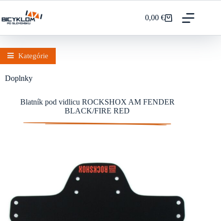
Prejsť
na
0,00
€
Nákupný
obsah
košík
Kategórie
Doplnky
Blatník pod vidlicu ROCKSHOX AM FENDER
BLACK/FIRE RED