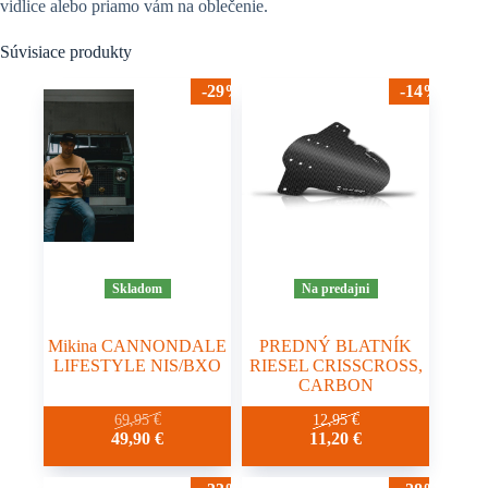
vidlice alebo priamo vám na oblečenie.
Súvisiace produkty
-29%
-14%
Skladom
Na predajni
Mikina CANNONDALE
PREDNÝ BLATNÍK
LIFESTYLE NIS/BXO
RIESEL CRISSCROSS,
CARBON
Tento
69,95
€
12,95
€
Pôvodná
Aktuálna
49,90
€
11,20
€
produkt
cena
cena
má
bola:
je:
viacero