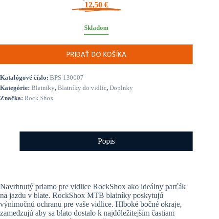
12,50
€
Skladom
PRIDAŤ DO KOŠÍKA
Katalógové číslo:
BPS-130007
Kategórie:
Blatníky
,
Blatníky do vidlíc
,
Doplnky
Značka:
Rock Shox
Popis
Navrhnutý priamo pre vidlice RockShox ako ideálny parťák
na jazdu v blate. RockShox MTB blatníky poskytujú
výnimočnú ochranu pre vaše vidlice. Hlboké bočné okraje,
zamedzujú aby sa blato dostalo k najdôležitejším častiam