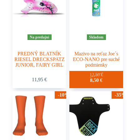
Na predajni
Skladom
PREDNÝ BLATNÍK
Mazivo na reťaz Joe´s
RIESEL DRECKSPATZ
ECO-NANO pre suché
JUNIOR, FAIRY GIRL
podmienky
Tento
12,50
€
11,95
€
Pôvodná
Aktuálna
8,50
€
produkt
cena
cena
má
bola:
je:
viacero
-10%
-35%
12,50 €.
8,50 €.
variantov.
Možnosti
si
môžete
vybrať
na
stránke
produktu.