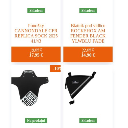
Skladom
Skladom
Ponožky
Blatník pod vidlicu
CANNONDALE CFR
ROCKSHOX AM
REPLICA SOCK 2025
FENDER BLACK
41/43
YLWBLU FADE
19,95
€
22,95
€
17,95
€
14,90
€
-10%
Na predajni
Skladom