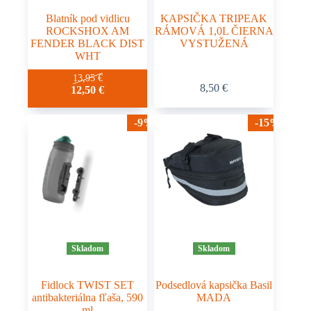
Blatník pod vidlicu
KAPSIČKA TRIPEAK
ROCKSHOX AM
RÁMOVÁ 1,0L ČIERNA
FENDER BLACK DIST
VYSTUŽENÁ
WHT
13,95
€
8,50
€
12,50
€
-9%
-15%
Skladom
Skladom
Fidlock TWIST SET
Podsedlová kapsička Basil
antibakteriálna fľaša, 590
MADA
ml