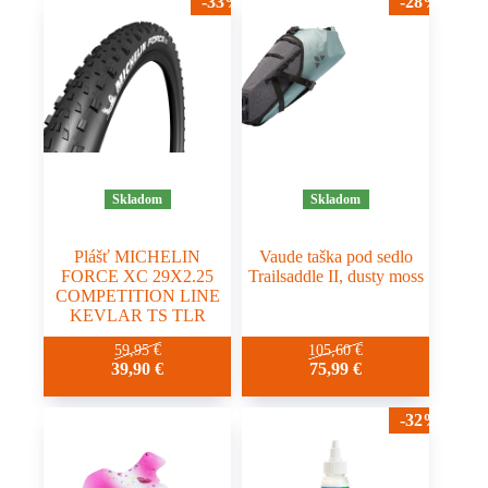
-33%
-28%
69,95 €.
49,90 €.
variantov.
Možnosti
si
môžete
vybrať
na
stránke
produktu.
Skladom
Skladom
Plášť MICHELIN
Vaude taška pod sedlo
FORCE XC 29X2.25
Trailsaddle II, dusty moss
COMPETITION LINE
KEVLAR TS TLR
59,95
€
105,60
€
39,90
€
75,99
€
-32%