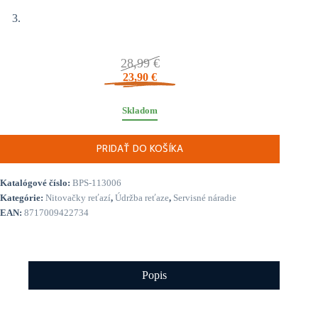
28,99
€
23,90
€
Skladom
PRIDAŤ DO KOŠÍKA
Katalógové číslo:
BPS-113006
Kategórie:
Nitovačky reťazí
,
Údržba reťaze
,
Servisné náradie
EAN:
8717009422734
Popis