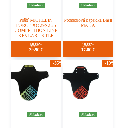
Skladom
Skladom
Plášť MICHELIN
Podsedlová kapsička Basil
FORCE XC 29X2.25
MADA
COMPETITION LINE
KEVLAR TS TLR
59,95
€
19,99
€
39,90
€
17,00
€
-35%
-10%
Skladom
Skladom