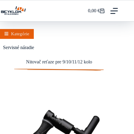
Prejsť
na
0,00
€
Nákupný
obsah
košík
Kategórie
Servisné náradie
Nitovač reťaze pre 9/10/11/12 kolo