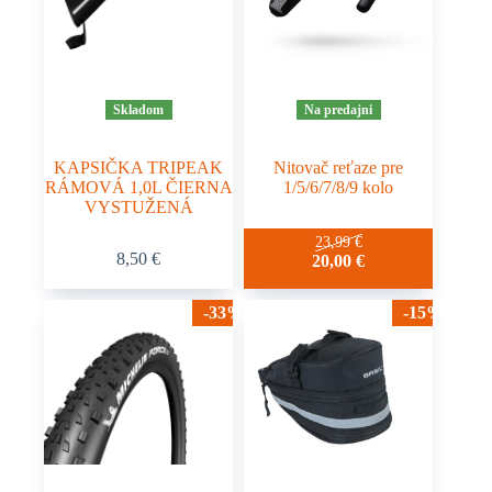
Skladom
Na predajni
KAPSIČKA TRIPEAK
Nitovač reťaze pre
RÁMOVÁ 1,0L ČIERNA
1/5/6/7/8/9 kolo
VYSTUŽENÁ
23,99
€
8,50
€
20,00
€
-33%
-15%