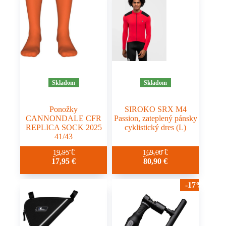
Skladom
Skladom
Ponožky
SIROKO SRX M4
CANNONDALE CFR
Passion, zateplený pánsky
REPLICA SOCK 2025
cyklistický dres (L)
41/43
19,95
€
169,00
€
17,95
€
80,90
€
-17%