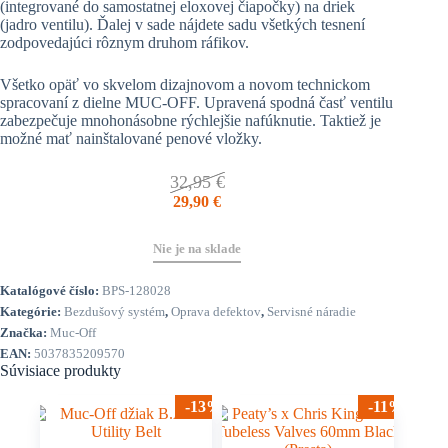
(integrované do samostatnej eloxovej čiapočky) na driek
(jadro ventilu). Ďalej v sade nájdete sadu všetkých tesnení
zodpovedajúci rôznym druhom ráfikov.
Všetko opäť vo skvelom dizajnovom a novom technickom
spracovaní z dielne MUC-OFF. Upravená spodná časť ventilu
zabezpečuje mnohonásobne rýchlejšie nafúknutie. Taktiež je
možné mať nainštalované penové vložky.
32,95
€
29,90
€
Nie je na sklade
Katalógové číslo:
BPS-128028
Kategórie:
Bezdušový systém
,
Oprava defektov
,
Servisné náradie
Značka:
Muc-Off
EAN:
5037835209570
Súvisiace produkty
-13%
-11%