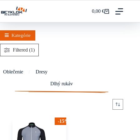
Prejsť
na
0,00
€
Nákupný
obsah
košík
Kategórie
Filtered (1)
Oblečenie
/
Dresy
Dlhý rukáv
-15%