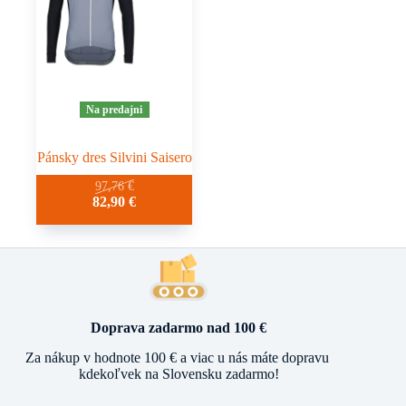
Na predajni
Pánsky dres Silvini Saisero
Tento
97,76
€
Pôvodná
Aktuálna
82,90
€
produkt
cena
cena
má
bola:
je:
viacero
97,76 €.
82,90 €.
variantov.
Možnosti
si
môžete
vybrať
Doprava zadarmo nad 100 €
na
stránke
Za nákup v hodnote 100 € a viac u nás máte dopravu
produktu.
kdekoľvek na Slovensku zadarmo!