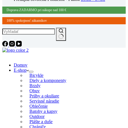
Doprava ZADARMO pri nákupe nad 100 €
100% spokojnosť zákazníkov
Domov
E-shop
Bicykle
Diely a komponenty
Brzdy
Obuv
Prilby a okuliare
Servisné náradie
Oblečenie
Batohy a kapsy
Outdoor
Plášte a duše
Chrániče