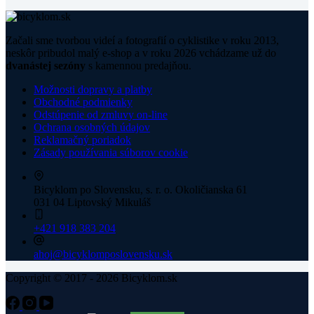
Začali sme tvorbou videí a fotografií o cyklistike v roku 2013,
neskôr pribudol malý e-shop a v roku 2026 vchádzame už do
dvanástej sezóny
s kamennou predajňou.
Možnosti dopravy a platby
Obchodné podmienky
Odstúpenie od zmluvy on-line
Ochrana osobných údajov
Reklamačný poriadok
Zásady používania súborov cookie
Bicyklom po Slovensku, s. r. o.
Okoličianska 61
031 04 Liptovský Mikuláš
+421 918 383 204
ahoj@bicyklomposlovensku.sk
Copyright © 2017 - 2026 Bicyklom.sk