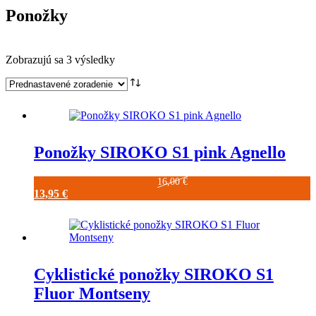
Ponožky
Zobrazujú sa 3 výsledky
Ponožky SIROKO S1 pink Agnello
16,00
€
Pôvodná
Aktuálna
13,95
€
cena
Tento
cena
bola:
produkt
je:
16,00 €.
má
13,95 €.
viacero
variantov.
Možnosti
Cyklistické ponožky SIROKO S1
si
Fluor Montseny
môžete
vybrať