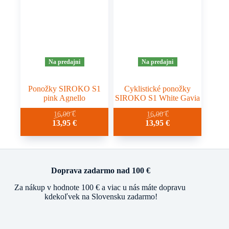
Na predajni
Na predajni
Ponožky SIROKO S1
Cyklistické ponožky
pink Agnello
SIROKO S1 White Gavia
Tento
Tento
16,00
€
16,00
€
Pôvodná
Aktuálna
Pôvodná
Aktuálna
13,95
€
13,95
€
produkt
produkt
cena
cena
cena
cena
má
má
bola:
je:
bola:
je:
viacero
viacero
16,00 €.
13,95 €.
16,00 €.
13,95 €.
variantov.
variantov.
Možnosti
Možnosti
si
si
Doprava zadarmo nad 100 €
môžete
môžete
Za nákup v hodnote 100 € a viac u nás máte dopravu
vybrať
vybrať
kdekoľvek na Slovensku zadarmo!
na
na
stránke
stránke
produktu.
produktu.