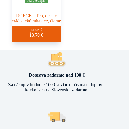
Na predajni
ROECKL Teo, detské
cyklistické rukavice, čierne
Tento
14,90
€
Pôvodná
Aktuálna
13,70
€
produkt
cena
cena
má
bola:
je:
viacero
14,90 €.
13,70 €.
variantov.
Možnosti
si
môžete
vybrať
Doprava zadarmo nad 100 €
na
stránke
Za nákup v hodnote 100 € a viac u nás máte dopravu
produktu.
kdekoľvek na Slovensku zadarmo!