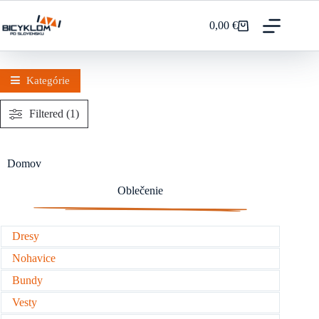
Prejsť
na
0,00
€
Nákupný
obsah
košík
Kategórie
Filtered (1)
Domov
Oblečenie
Dresy
Nohavice
Bundy
Vesty