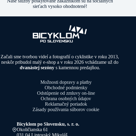
Naše služby poskytované zákazníkom sú na sociálnych
sieťach vysoko ohodnotené!
Začali sme tvorbou videí a fotografií o cyklistike v roku 2013,
neskôr pribudol malý e-shop a v roku 2026 vchádzame už do
dvanástej sezóny
s kamennou predajňou.
Možnosti dopravy a platby
Obchodné podmienky
Odstúpenie od zmluvy on-line
Ochrana osobných údajov
Reklamačný poriadok
Zásady používania súborov cookie
Bicyklom po Slovensku, s. r. o.
Okoličianska 61
031 04 Liptovský Mikuláš