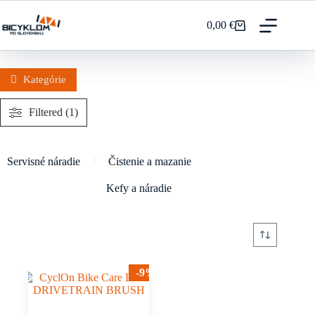
Prejsť
na
0,00
€
Nákupný
obsah
košík
Kategórie
Filtered (1)
Servisné náradie
/
Čistenie a mazanie
Kefy a náradie
-9%