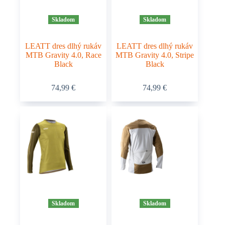
Skladom
Skladom
LEATT dres dlhý rukáv
LEATT dres dlhý rukáv
MTB Gravity 4.0, Race
MTB Gravity 4.0, Stripe
Black
Black
Tento
Tento
74,99
€
74,99
€
produkt
produkt
má
má
viacero
viacero
variantov.
variantov.
Možnosti
Možnosti
si
si
môžete
môžete
vybrať
vybrať
na
na
stránke
stránke
produktu.
produktu.
Skladom
Skladom