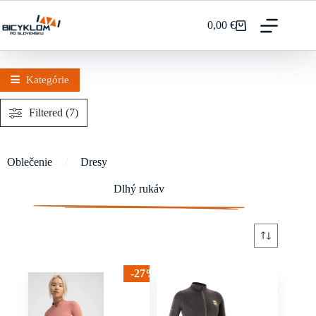
Prejsť
na
0,00
€
Nákupný
obsah
košík
Kategórie
Filtered (7)
Oblečenie
/
Dresy
Dlhý rukáv
-27%