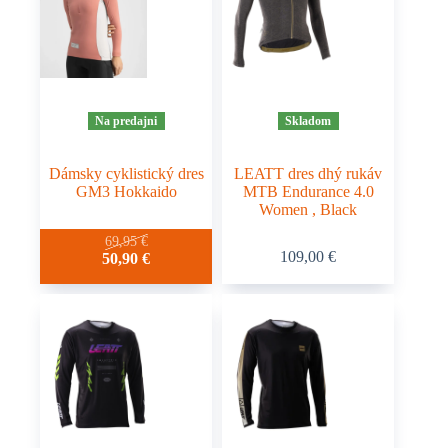
Na predajni
Skladom
Dámsky cyklistický dres
LEATT dres dhý rukáv
GM3 Hokkaido
MTB Endurance 4.0
Women , Black
Tento
Tento
69,95
€
109,00
€
Pôvodná
Aktuálna
50,90
€
produkt
produkt
cena
cena
má
má
bola:
je:
viacero
viacero
69,95 €.
50,90 €.
variantov.
variantov.
Možnosti
Možnosti
si
si
môžete
môžete
vybrať
vybrať
na
na
stránke
stránke
produktu.
produktu.