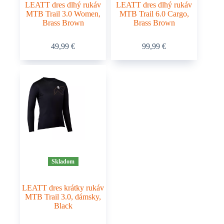
LEATT dres dlhý rukáv
LEATT dres dlhý rukáv
MTB Trail 3.0 Women,
MTB Trail 6.0 Cargo,
Brass Brown
Brass Brown
Tento
Tento
49,99
€
99,99
€
produkt
produkt
má
má
viacero
viacero
variantov.
variantov.
Možnosti
Možnosti
si
si
môžete
môžete
vybrať
vybrať
na
na
stránke
stránke
produktu.
produktu.
Skladom
LEATT dres krátky rukáv
MTB Trail 3.0, dámsky,
Black
Tento