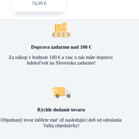
74,99
€
produkt
má
viacero
variantov.
Možnosti
si
môžete
vybrať
Doprava zadarmo nad 100 €
na
stránke
Za nákup v hodnote 100 € a viac u nás máte dopravu
produktu.
kdekoľvek na Slovensku zadarmo!
Rýchle dodanie tovaru
Objednaný tovar môžete mať už nasledujúci deň od odoslania
Vašej objednávky!