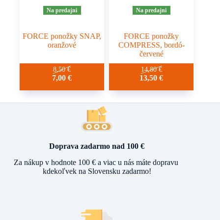
Na predajni
Na predajni
FORCE ponožky SNAP,
FORCE ponožky
oranžové
COMPRESS, bordó-
červené
8,50
€
14,80
€
7,00
€
13,50
€
Doprava zadarmo nad 100 €
Za nákup v hodnote 100 € a viac u nás máte dopravu
kdekoľvek na Slovensku zadarmo!